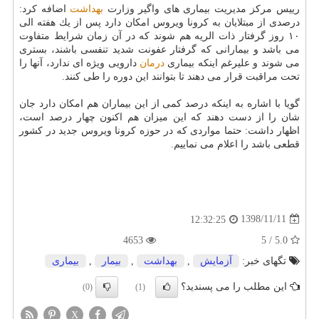
رییس مركز مدیریت بیماری های واگیر وزارت
بهداشت
اضافه كرد:
درصدی از مبتلایان به كرونا ویروس امكان دارد پس از یك هفته الی
۱۰ روز گرفتار ذات الریه هم شوند كه در آن زمان شرایط متفاوت
می باشد و بیمارانی كه گرفتار عفونت شدید تنفسی باشند، بستری
می شوند و علیرغم اینكه بیماری
درمان
دارویی ویژه ای ندارد، آنها را
تحت مراقبت قرار می دهند تا بتوانند این دوره را طی كنند.
گویا با اشاره به اینكه درصد كمی از این بیماران هم امكان دارد جان
شان را از دست دهند كه این میزان هم اكنون چهار درصد است،
اظهار داشت: حتما مواردی كه در حوزه كرونا ویروس جدید در كشور
قطعی باشد را اعلام می نماییم.
1398/11/11
12:32:25
4653
5.0 / 5
تگهای خبر:
آزمایش
,
بهداشت
,
بیمار
,
بیماری
این مطلب را می پسندید؟
(0)
(1)
X