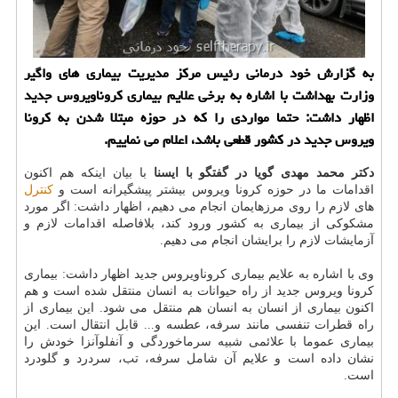
به گزارش خود درمانی رئیس مركز مدیریت بیماری های واگیر
وزارت بهداشت با اشاره به برخی علایم بیماری كروناویروس جدید
اظهار داشت: حتما مواردی را كه در حوزه مبتلا شدن به كرونا
ویروس جدید در كشور قطعی باشد، اعلام می نماییم.
دكتر محمد مهدی گویا در گفتگو با ایسنا
با بیان اینكه هم اكنون
اقدامات ما در حوزه كرونا ویروس بیشتر پیشگیرانه است و
كنترل
های لازم را روی مرزهایمان انجام می دهیم، اظهار داشت: اگر مورد
مشكوكی از بیماری به كشور ورود كند، بلافاصله اقدامات لازم و
آزمایشات لازم را برایشان انجام می دهیم.
وی با اشاره به علایم بیماری كروناویروس جدید اظهار داشت: بیماری
كرونا ویروس جدید از راه حیوانات به انسان منتقل شده است و هم
اكنون بیماری از انسان به انسان هم منتقل می شود. این بیماری از
راه قطرات تنفسی مانند سرفه، عطسه و... قابل انتقال است. این
بیماری عموما با علائمی شبیه سرماخوردگی و آنفلوآنزا خودش را
نشان داده است و علایم آن شامل سرفه، تب، سردرد و گلودرد
است.