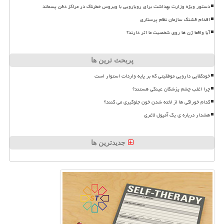
دستور ویژه وزارت بهداشت برای رویارویی با ویروس خطرناک در مراکز دفن پسماند
اقدام قشنگ سازمان نظام پرستاری
آیا واقعا ژن ها روی شخصیت ما اثر دارند؟
پربحث ترین ها
خودکفایی دارویی موفقیتی که بر پایه واردات استوار است
چرا اغلب چشم پزشکان عینکی هستند؟
کدام خوراکی ها از لخته شدن خون جلوگیری می کنند؟
هشدار درباره ی یک آمپول لاغری
جدیدترین ها