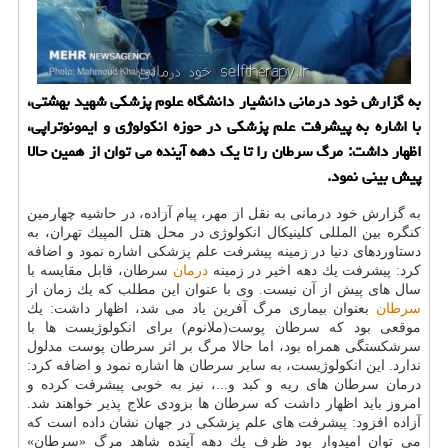
به گزارش خود درمانی دانشیار دانشگاه علوم پزشكی شهید بهشتی،
با اشاره به پیشرفت علم پزشكی در حوزه انكولوژی و ایمونوتراپی،
اظهار داشت: مرگ سرطان را تا یك دهه آینده می توان از همین حالا
پیش بینی نمود.
به گزارش خود درمانی به نقل از مهر، پیام آزاده، در حاشیه چهارمین
كنگره بین المللی كلینیكال انكولوژی در محل هتل المپیك تهران، به
دستاوردهای دنیا در زمینه پیشرفت علم پزشكی اشاره نمود و اضافه
كرد: پیشرفت یك دهه اخیر در زمینه
درمان
سرطان، قابل مقایسه با
سال های پیش از آن نیست. وی با عنوان این مطلب كه یك زمان از
سرطان
بعنوان بیماری مرگ آفرین یاد می شد، اظهار داشت: یك
موقعی بود كه سرطان پوست(ملانوم) برای انكولوژیست ها با
سرشكستگی همراه بود، اما حالا مرگ بر اثر سرطان پوست مدلول
ندارد. این انكولوژیست، به سایر سرطان ها اشاره نمود و اضافه كرد:
درمان سرطان های ریه و كبد و...، نیز به خوبی پیشرفت كرده و
امروز باید اظهار داشت كه سرطان ها بزودی علاج پذیر خواهند شد.
آزاده افزود: پیشرفت های علم پزشكی در جهان نشان داده است كه
می توان امیدوار بود ظرف یك دهه آینده شاهد مرگ «سرطان»