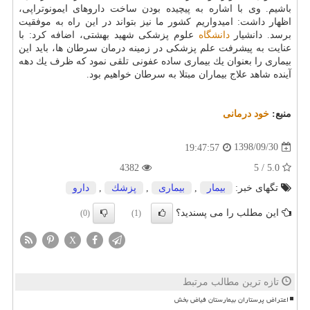
باشیم. وی با اشاره به پیچیده بودن ساخت داروهای ایمونوتراپی،
اظهار داشت: امیدواریم كشور ما نیز بتواند در این راه به موفقیت
برسد. دانشیار
دانشگاه
علوم پزشكی شهید بهشتی، اضافه كرد: با
عنایت به پیشرفت علم پزشكی در زمینه درمان سرطان ها، باید این
بیماری را بعنوان یك بیماری ساده عفونی تلقی نمود كه ظرف یك دهه
آینده شاهد علاج بیماران مبتلا به سرطان خواهیم بود.
منبع:
خود درمانی
1398/09/30
19:47:57
4382
5.0 / 5
تگهای خبر:
بیمار
,
بیماری
,
پزشك
,
دارو
این مطلب را می پسندید؟
(0)
(1)
X
تازه ترین مطالب مرتبط
اعتراض پرستاران بیمارستان فیاض بخش