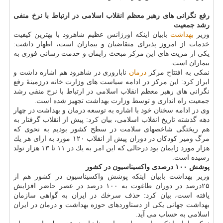
رفع نگرانی های رهبر معظم انقلاب اسلامی در ارتباط با نرخ منفی
رشد جمعیت
وزیر
بهداشت
بابیان اینكه اورژانس عظیم شاهرود با بهترین كیفیت
خدمات از امروز پذیرای متقاضیان و بیماران است، اظهار داشت:
یكی از مزیت های این مركز مبحث زایمان و خدمت رسانی فوری به
بیماران است.
نمكی به افتتاح مركز
درمان
ناباروری در شاهرود هم اشاره داشت و
ابراز كرد: این مركز در ادامه سیاست های وزارت خانه درزمینهٔ رفع
نگرانی های رهبر معظم انقلاب اسلامی در ارتباط با نرخ منفی رشد
جمعیت راه اندازی و توسط وزارت بهداشت تجهیز شده است.
وی در ادامه سخنان خود با اشاره به توسعه درمان و بهداشت در چهار
دهه گذشته تاریخ انقلاب اسلامی، بیان كرد: پیش از انقلاب گرفتار به
هم ریختگی شاخصهای سلامت در سطح كشور بودیم به نحوی كه
مرگ ومیر كودكان در دوران پیش از انقلاب ۱۲۰ مورد به ازای هر یك
هزار مورد زایمان بود درحالی كه این امر به یك در ۱۱ تا ۱۳ هزار تولد
رسیده است.
پوشش ۱۰۰ درصدی واكسیناسیون در كشور
وزیر بهداشت بابیان اینكه پوشش واكسیناسیون در كشور هم از
۲۵درصد در دوران طاغوت به ۱۰۰ درصد در عصر حاضر افزایش
یافته است، بیان كرد: حذف سرخك در ایران به گواهی سازمان
بهداشت جهانی یكی از دستاوردهای حوزه بهداشت و درمان در ایران
اسلامی به حساب می آید.