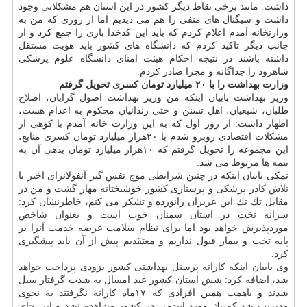
داشت: مانند برخی نقاط دیگر كشور در این استان هم مشكلاتی وجود
داشت و سیگنال های منفی را هم می دیدیم اما از روزی كه من به
وزارتخانه آمدم اعلام كردم كه باید این كدخدا بازی را جمع كرد و از
جانب دیگر تاكید كردم كه دانشگاه های كشور باید هویت مستقل
داشته باشند در نتیجه احكام هیئت امنای دانشگاه علوم پزشكی
شاهرود را جداگانه و مجزا صادر كردم.
وزارت بهداشت را با ۲۰ میلیارد تومان كسری تحویل گرفتم
وزیر بهداشت بابیان اینكه من وزیر بهداشت اصول گرایان، اصلاح
طلبان، شیعیان، اهل تسنن و حتی زندانیان محكوم به اعدام هست،
اظهار داشت: از روز اول كه به این وزارت خانه آمدم با كوهی از
مشكلات اقتصادی روبرو شدم با ۲۰هزار میلیارد تومان كسری منابع،
این مجموعه را تحویل گرفتم كه ۱۰هزار میلیارد تومان بدهی آن به
بیمه ها مربوط می شد.
نمكی بابیان اینكه در چنین شرایطی موج نفس گیر آنفولانزای اخیر با
تلاش كادر پزشكی و پرستاری كشور خوشبختانه مهار گشت و من در
مقابل تك تك این عزیزان زانوزده و تشكر می كنم، خاطرنشان كرد:
سرانه تخت در استان سمنان خوب است و بعنوان شاخص
موردپذیرش خواهد بود اما برای نظام سلامت عرضه خدمت آنرا بر
پایه تخت و بیمار قبول نداریم و معتقدیم پیش از آن باید پیشگیری
كرد.
وی بابیان اینكه كارانه پرسنل بهداشتی كشور بزودی پرداخت خواهد
شد، اضافه كرد: شش استان كشور عید امسال به شدت گرفتار سیل
شدند و باهمت همین افرادی كه ۱۷ماه كارانه نگرفتند به نحوی
مدیریت شد كه یك مورد اپیدمی در كشور مشاهده نشد و این جای