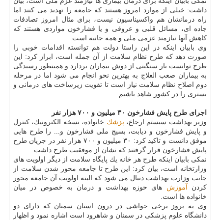
نمكی بابیان اینكه برای درمان بیماری ها نیازمند عزم ملی است، بیان
داشت: خیلی از موارد امروز هستند كه جامعه را تهدید می كنند اما
راه درمانشان هم واكسیناسیون نیست، برای مثال امروز تصادفات
جاده ای، مسائل قلبی و عروقی و یا فشارخون مواردی هستند كه
كاهش آنها نیازمند عزمی ملی و همه جانبه است.
وی بابیان اینكه در این راستا دولت هم توانسته اقدامات خوبی را
صورت دهد كه طرح نظام سلامت از آن جمله است، ابراز كرد: این
طرح توانست بار سنگینی از دوش بیماران بردارد و همینطور رسیدگی
به بیماران صعب العلاج به بهترین نحو انجام می شود اما در مرحله
دوم اصلاح نظام سلامت نیاز است تا تقویت زیرساخت های درمانی و
بستری را در كشور شاهد باشیم.
اجرای طرح پایش فشارخون ۳۰ میلیون و ۷۰۰ هزار نفر
وزیر بهداشت سیستم ارجاع،
پزشك
خانواده، نسخه الكترونیك، كنترل
و پایش فشارخون و دیابت، بسیج ملی فشارخون و... را طرح هایی
موفق دانست و تاكید كرد: ۳۰ میلیون و ۷۰۰ هزار نفر در جریان طرح
پایش فشارخون قرار گرفتند كه نشان از موفقیت طرح داشت.
نمكی بابیان اینكه طرح هر خانه یك پایگاه سلامت از دیگر اولویت های
وزارتخانه است، بیان كرد: این طرح تا جامعه محور شدن سلامت از
جانب وزارت بهداشت دنبال می شود كه البته اولویت آن جامعه محور
كردن
آموزش
های حوزه بهداشت و درمان به خصوص در میان
خانواده ها است.
وی به بروز برخی حواشی در درون استان سمنان كه دارای دو
دانشگاه علوم پزشكی در سمنان و شاهرود است اشاره نمود و اظهار