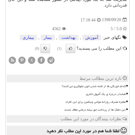
قدردانی دارد.
1398/09/20
17:18:44
4562
5.0 / 5
تگهای خبر:
آموزش
,
بهداشت
,
بیمار
,
بیماری
این مطلب را می پسندید؟
(0)
(1)
X
تازه ترین مطالب مرتبط
کدام خوراکی ها از لخته شدن خون جلوگیری می کنند؟
هشدار درباره ی یک آمپول لاغری
معجزه مصرف روزانه مولتی ویتامین برای این افراد
این دهک ها از پرداخت حق بیمه درمانی معاف شدند
نظرات بینندگان در مورد این مطلب
لطفا شما هم
در مورد این مطلب
نظر دهید