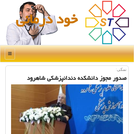
خود درمانی
منو
نمكی:
صدور مجوز دانشكده دندانپزشكی شاهرود