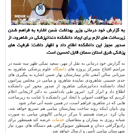
به گزارش خود درمانی وزیر بهداشت ضمن اشاره به فراهم شدن
زیرساخت های لازم برای ایجاد دانشكده دندانپزشكی در شاهرود، از
صدور مجوز این دانشكده اطلاع داد و اظهار داشت: ظرفیت های
پزشكی شرق استان سمنان قابل تحسین است.
به گزارش خود درمانی به نقل از مهر، سعید نمكی ظهر سه شنبه در
مراسم افتتاح متمركز پروژه های
دانشگاه
علوم پزشكی شاهرود به
میزبانی سالن آمفی تئاتر بیمارستان بهار ضمن اشاره به پیگیری های
جدی حسینی شاهرودی نماینده شاهرود و میامی در مجلس پیرامون
ایجاد دانشكده دندانپزشكی شاهرود از صدور مجوز این دانشكده
اطلاع داد و ابراز كرد: امروز طی یادداشتی به دكتر لاریجانی اعلام
كردیم كه موافقت اصولی با ایجاد این دانشكده با عنایت به زیرساخت
هایی كه در شاهرود فراهم است، در همین شنبه آتی صادر شود.
وی بابیان اینكه روند ساخت بیمارستان میامی هم تسریع خواهد شد،
بیان كرد: درصدد هستیم تا مركز درمانی كالپوش میامی به صورت
شبانه روزی به بیماران و متقاضیان
خدمات
عرضه كند همینطور برای
رادیوگرافی دندان و همینطور سونوگرافی هم دستگاه های مورد نیاز
شهرستان میامی تأمین و ارسال خواهد شد.