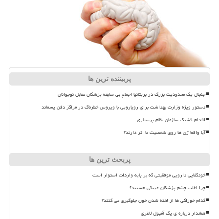
پربیننده ترین ها
جنجال یک محدودیت بزرگ در بریتانیا اجماع بی سابقه پزشکان مقابل نوجوانان
دستور ویژه وزارت بهداشت برای رویارویی با ویروس خطرناک در مراکز دفن پسماند
اقدام قشنگ سازمان نظام پرستاری
آیا واقعا ژن ها روی شخصیت ما اثر دارند؟
پربحث ترین ها
خودکفایی دارویی موفقیتی که بر پایه واردات استوار است
چرا اغلب چشم پزشکان عینکی هستند؟
کدام خوراکی ها از لخته شدن خون جلوگیری می کنند؟
هشدار درباره ی یک آمپول لاغری