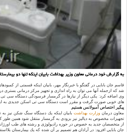
به گزارش خود درمانی معاون وزیر بهداشت بابیان اینكه تنها دو بیمارست
قاسم جان بابایی در گفتگو با خبرنگار مهر، بابیان اینكه قسمتی از كمب
شد كه ازجمله آنها می توان به راه اندازی و تجهیز مركز درمانی بستری د
وی اضافه كرد: یكی دیگر از نیازها در گرمسار فرسودگی دستگاه سی ت
های خوبی صورت گرفت و مقرر است دستگاه سی تی اسكن جدیدی به این 
پیگیر اختصاص آمبولانس هستیم
معاون درمان
وزارت بهداشت
بابیان اینكه یك دستگاه سنگ شكن نیز به ت
تجهیزات مخصوص به دیالیز نیز بزودی به گرمسار منتقل شود همین طور ك
از متخصصان جدید به خصوص در حوزه رادیولوژی و رشته های طب اورژانس، 
جان بابایی افزود: در آرادان هم تصمیم بر آن شده كه یك بیمارستان بلاا