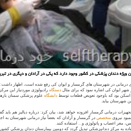
ان ویژه دندان پزشكی در كشور وجود دارد كه یكی در آرادان و دیگری در تبری
ودهای درمانی در شهرستان های گرمسار و ایوان كی رفع شده است، اظهار داشت
ر شهر ایوان كی اشاره نمود كه برای مثال
دستگاه
رادیولوژی موردنیاز این مركز
ی اسكن بود كه باوجود تعویض قطعات توسط
دانشگاه
علوم پزشكی سمنان بازهم 
شهرستان بیاید.
جهیزات درمانی گرمسار افزوده خواهد شد، بیان كرد: درباره دیالیز هم باید 
مبود نیروی
متخصص
در گرمسار و آرادان كه بعضاً نیاز درمانی شهرستان به ا
مغز اعصاب و پاتولوژی و... استفاده كنند.
ستفاده به مركز دندانپزشكی تبدیل گردد كه دومین بیمارستان دندان پزشكی كشو