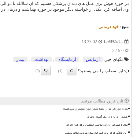
در حوزه هوش بری عمل های دندان پزشكی هستیم كه ان شاالله تا دو الی س
وی اضافه كرد: یكی از خواسته دیگر موجود در حوزه بهداشت و درمان در ح
منبع:
خود درمانی
1398/09/11
13:35:02
5.0 / 5
تگهای خبر:
آزمایش
,
آزمایشگاه
,
بهداشت
,
بیمار
این مطلب را می پسندید؟
(0)
(1)
تازه ترین مطالب مرتبط
کدام خوراکی ها از لخته شدن خون جلوگیری می کنند؟
هشدار درباره ی یک آمپول لاغری
معجزه مصرف روزانه مولتی ویتامین برای این افراد
این دهک ها از پرداخت حق بیمه درمانی معاف شدند