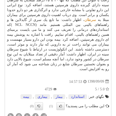
رافت با عنوان این مطلب كه تنها ۲۰ تا ۲۵ درصد مبتلایان به سرطان
سینه دارای گیرنده داروی هرسپتین هستند، اضافه كرد: نوع ایرانی
این دارو تفاوتی با مشابه خارجی ندارد و اثرگذاری هر دو دارو حدودا
یكسان و برابر است. وی درباب اهمیت داروی هرسپتین برای بیماران
مبتلا به
سرطان
، اظهار داشت: ما تابع یك سری از گایدلاین ها و
راهنماهای بالینی بین المللی هستیم. مانند (NCI، NCCN )كه
استانداردهای درمانی را تعریف می كنند و ما می بایست برمبنای
همین راهنماهای بالینی، اقدام نماییم. رافت با اشاره به پوشش بیمه
ای داروی هرسپتین، اضافه كرد: بیمه بودن این دارو بسیار مهمست و
بیماران می توانند راحت تر به دارویی كه نیاز دارند و موثر است،
دسترسی داشته باشند. این انكولوژیست در ارتباط با شیوع سرطان
سینه در ایران، اظهار داشت: آمار دقیقی از تعداد مبتلایان به این نوع
سرطان در كشور وجود ندارد، اما آنچه مسلم است، شیوع بالایی دارد
و بعنوان نخستین سرطان شایع در زنان شناخته می شود كه آمار آن
رو به افزایش است.
1398/09/09
14:57:53
4729
5.0 / 5
تگهای خبر:
استاندارد
,
بیمار
,
بیماری
,
بیمه
این مطلب را می پسندید؟
(0)
(1)