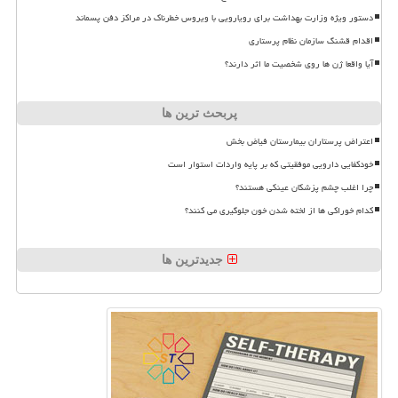
دستور ویژه وزارت بهداشت برای رویارویی با ویروس خطرناک در مراکز دفن پسماند
اقدام قشنگ سازمان نظام پرستاری
آیا واقعا ژن ها روی شخصیت ما اثر دارند؟
پربحث ترین ها
اعتراض پرستاران بیمارستان فیاض بخش
خودکفایی دارویی موفقیتی که بر پایه واردات استوار است
چرا اغلب چشم پزشکان عینکی هستند؟
کدام خوراکی ها از لخته شدن خون جلوگیری می کنند؟
جدیدترین ها