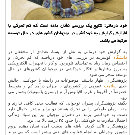
خود درمانی: نتایج یك بررسی نشان داده است كه كم تحركی با
افزایش گرایش به خودكشی در نوجوانانِ كشورهای در حال توسعه
مرتبط می باشد.
به گزارش خود درمانی به نقل از ایسنا، تعدادی از محققان در
دانشگاه
كوئینزلند در بررسی های خود دریافتند كه كم تحركی و
اختصاص زمان زیاد به تماشای تلویزیون و كار با تجهیزات الكترونیكی
به بروز رفتارها و افكار خودكشی در نوجوانان كشورهای در حال
توسعه منجر می شود.
پژوهشگران اظهار داشتند: موضوعات در رابطه با خودكشی چالش
جدی
سلامت
عمومی در كشورهای با میزان درآمد كم و متوسط
خصوصاً در آفریقا و غرب اقیانوس آرام (وسترن پاسیفیك) بشمار می
رود.
بگفته پژوهشگران پسران نوجوانی كه فعالیت بدنی كافی ندارند و
مدت زمان طولانی را بی تحرك هستند دو برابر بیشتر احتمال دارد
دست به خودكشی بزنند. در دختران نوجوان نیز این سبك زندگی
احتمال مبادرت به خودكشی را حدود ۲۵ درصد بالا می برد.
پژوهشگران تاكید كردند: یافته های بدست آمده نشان دهنده لزوم
تشویق نوجوانان به انجام فعالیت های بدنی بیشتر است كه می تواند