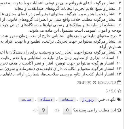
۲. انتشار هرگونه ادعای غیرواقع مبنی بر توقف انتخابات و یا دعوت به تجمع اعتراض‌آمیز‌، اعتصاب‌، تحصن و هر اقدامی که به نحوی موجب اخلال در امر انتخابات گردد.
۳. انتشار و تبلیغ علائم تحریم انتخابات گروه‌های ضد‌انقلاب و معاند.
۴. انتشار هجو یا هجویه و یا هرگونه محتوای توهین‌آمیز در فضای مجازی علیه انتخابات.
۵. انتشار هرگونه مطلب خلاف واقع مبنی بر انصراف گروه‌های قانونی از انتخابات.
۶. استفاده از سایت‌ها و وبلاگ‌های رسمی نهادها و دستگاه‌های دولتی جهت
بودجه و اموال عمومی است مشمول این ماده می‌شوند.
۷. درج محتوای تبلیغاتی نامزدهای انتخاباتی خارج از مدت زمان مقرر شده برای فعالیت انتخاباتی.
۸. انتشار هرگونه محتوا در جهت تحریک‌، ترغیب‌، تطمیع و یا تهدید افراد
شمارش آراء.
۹. انتشار هرگونه محتوا جهت ایجاد رعب و وحشت برای رای‌دهندگان یا اعضاء شعب.
۱۰. استفاده ابزاری از تصاویر زنان برای تبلیغات انتخاباتی و یا عدم رعایت شئونات اسلامی در انتشار تصاویر مربوط به زنانی که نامزد انتخاباتی می‌باشند.
۱۱. انتشار هرگونه محتوا در جهت توهین‌، افترا و نشر اکاذیب با هدف تخریب نظام‌، قوای سه‌گانه‌، سازمان‌های حکومتی و نهادهای اجرایی و نظارتی انتخابات به منظور بهره‌برداری انتخاباتی.
۱۲. انتشار هرگونه محتوا و مکاتبات دارای طبقه‌بندی (محرمانه و سری) مرتبط با انتخابات‌.
۱۳. انتشار اخبار کذب از نتایج بررسی صلاحیت‌ها‌، شمارش آراء‌، ادعاهای بی‌اساس پیرامون تقلب در انتخابات یا مخدوش بودن انتخابات بدون دلیل و مدرک.
1398/08/10
20:41:39
5.0 / 5
تگهای خبر:
رپورتاژ
,
تبلیغات
,
دستگاه
,
سایت
این مطلب را می پسندید؟
(0)
(1)