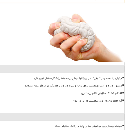
جنجال یک محدودیت بزرگ در بریتانیا اجماع بی سابقه پزشکان مقابل نوجوانان
دستور ویژه وزارت بهداشت برای رویارویی با ویروس خطرناک در مراکز دفن پسماند
اقدام قشنگ سازمان نظام پرستاری
آیا واقعا ژن ها روی شخصیت ما اثر دارند؟
خودکفایی دارویی موفقیتی که بر پایه واردات استوار است