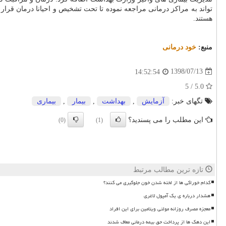
تواند به مراكز درمانی مراجعه نموده تا تحت تشخیص و احیانا درمان قرار 
هستند.
منبع:
خود درمانی
1398/07/13
14:52:54
5.0 / 5
تگهای خبر:
آزمایش
,
بهداشت
,
بیمار
,
بیماری
این مطلب را می پسندید؟
(0)
(1)
تازه ترین مطالب مرتبط
کدام خوراکی ها از لخته شدن خون جلوگیری می کنند؟
هشدار درباره ی یک آمپول لاغری
معجزه مصرف روزانه مولتی ویتامین برای این افراد
این دهک ها از پرداخت حق بیمه درمانی معاف شدند