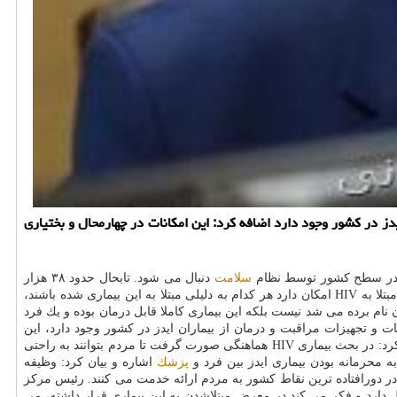
دز در كشور وجود دارد اضافه كرد: این امكانات در چهارمحال و بختیاری
سلامت
دنبال می شود. تابحال حدود ۳۸ هزار
قرار دارند. وی با اشاره به اینكه افراد مبتلا به HIV امكان دارد هر كدام به دلیلی مبتلا به این بیماری شده باشند،
 نام برده می شد نیست بلكه این بیماری كاملا قابل درمان بوده و یك فرد
ت و تجهیزات مراقبت و درمان از بیماران ایدز در كشور وجود دارد، این
و اقدامات تشخیصی نیست. گویا اشاره كرد: در بحث بیماری HIV هماهنگی صورت گرفت تا مردم بتوانند به راحتی
ه محرمانه بودن بیماری ایدز بین فرد و
پزشك
اشاره و بیان كرد: وظیفه
ر دورافتاده ترین نقاط كشور به مردم ارائه خدمت می كنند. رئیس مركز
دارد و فكر می كند در معرض مبتلاشدن به این بیماری قرار داشته، می