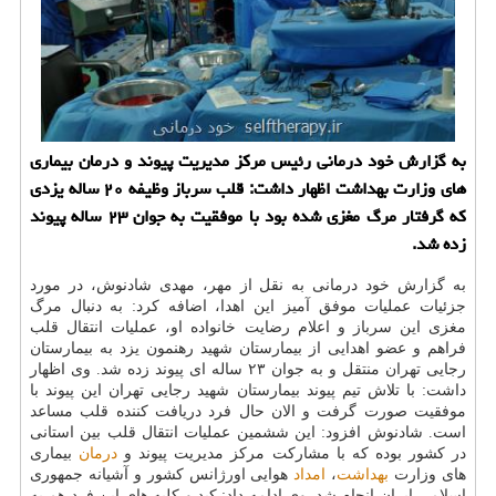
به گزارش خود درمانی رئیس مركز مدیریت پیوند و درمان بیماری
های وزارت بهداشت اظهار داشت: قلب سرباز وظیفه ۲۰ ساله یزدی
كه گرفتار مرگ مغزی شده بود با موفقیت به جوان ۲۳ ساله پیوند
زده شد.
به گزارش خود درمانی به نقل از مهر، مهدی شادنوش، در مورد
جزئیات عملیات موفق آمیز این اهدا، اضافه كرد: به دنبال مرگ
مغزی این سرباز و اعلام رضایت خانواده او، عملیات انتقال قلب
فراهم و عضو اهدایی از بیمارستان شهید رهنمون یزد به بیمارستان
رجایی تهران منتقل و به جوان ۲۳ ساله ای پیوند زده شد. وی اظهار
داشت: با تلاش تیم پیوند بیمارستان شهید رجایی تهران این پیوند با
موفقیت صورت گرفت و الان حال فرد دریافت كننده قلب مساعد
است. شادنوش افزود: این ششمین عملیات انتقال قلب بین استانی
در كشور بوده كه با مشاركت مركز مدیریت پیوند و
درمان
بیماری
های وزارت
بهداشت
،
امداد
هوایی اورژانس كشور و آشیانه جمهوری
اسلامی ایران انجام شد. وی ادامه داد: كبد و كلیه های این فرد هم به