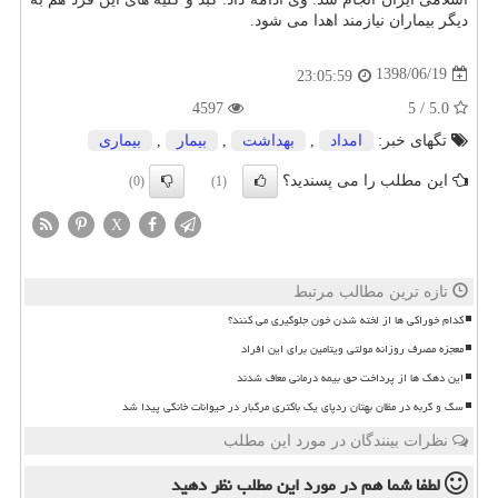
دیگر بیماران نیازمند اهدا می شود.
1398/06/19
23:05:59
4597
5.0 / 5
تگهای خبر:
امداد
,
بهداشت
,
بیمار
,
بیماری
این مطلب را می پسندید؟
(0)
(1)
X
تازه ترین مطالب مرتبط
کدام خوراکی ها از لخته شدن خون جلوگیری می کنند؟
معجزه مصرف روزانه مولتی ویتامین برای این افراد
این دهک ها از پرداخت حق بیمه درمانی معاف شدند
سگ و گربه در مظان بهتان ردپای یک باکتری مرگبار در حیوانات خانگی پیدا شد
نظرات بینندگان در مورد این مطلب
لطفا شما هم
در مورد این مطلب
نظر دهید