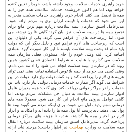
خرید راهبری خدمات سلامت وجود داشته باشد، خریدار تعیین كننده
خواهد بود، اما هم اكنون فروشنده خدمات سلامت، همه چیز را به
بیمه ها تحمیل می كنند. انجام خرید راهبردی خدمات سلامت منجر به
این می شود كه خدمات با قیمت ارزان تری به مردم ارائه شود.
مدیرعامل اسبق سازمان بیمه سلامت درباره مهم ترین مانع برای
تجمیع بیمه ها در بیمه سلامت نیز بیان كرد: گاهی قانون نوشته می
شود، اما زیرساخت های آن فراهم نمی گردد. یكی از دلیلهای این
است كه زیرساخت های لازم فراهم نبود و دلیل دیگر این كه دولت
باید تمام قد پشت بیمه سلامت بایستد تا این كار صورت گیرد. عمادی
اضافه كرد: البته وقتی خودم را جای مسئولان فعلی سازمان بیمه
سلامت می گذارم، با عنایت به شرایط اقتصادی فعلی كشور، همین
روند كه در سازمان بیمه سلامت انجام می شود را ادامه می دادم.
وقتی كسی می خواهد از بیمه بلاعوض استفاده نماید، یعنی نمی تواند
هزینه های لازم را پرداخت كند و به كمك دولت نیاز دارد. دولت در این
شرایط می گوید اگر بیمار به خدمات درمانی دولتی نیاز دارد، باید این
خدمات را در مراكز دولتی دریافت كند. وی گفت: همه مدیران عامل
ادوار سازمان بیمه سلامت به دنبال حل مشكلات مردم بودند، اما
گاهی عوامل بیرونی مانع انجام این كار می شود. معمولا بیمه های
درمانی متهم ردیف اول می شوند، برای اینكه مردم می گویند بیمه ها
پول نمی دهند. باید پرسید آیا پول بیمه ها را داده اند و امكانات و ابزار
لازم در اختیار بیمه ها گذاشته شده، تا هزینه های مراكز درمانی
پرداخت گردد. مدیرعامل اسبق سازمان بیمه سلامت درباره انتقال
بیمه سلامت به وزارت
بهداشت
نیز اظهار داشت: هرچند نباید ارائه