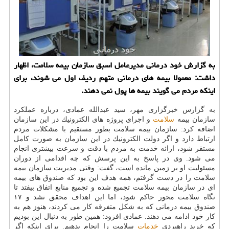
به گزارش خود درمانی مدیرعامل اسبق سازمان بیمه سلامت، اظهار
داشت: معمولا بیمه های درمانی متهم ردیف اول می شوند، برای
اینكه مردم می گویند بیمه ها پول نمی دهند.
به گزارس خبرگزاری مهر، سید عبدالله عمادی، درباره عملكرد
سازمان بیمه
سلامت
و اجرای پروژه های الكترونیك در این سازمان
اضافه كرد: سازمان بیمه سلامت بطور مستقیم با مشكلات مردم
ارتباط دارد و اگر دولت الكترونیك در این سازمان به صورت كامل
مستقر شود، ارائه خدمت به مردم با دقت و سرعت بیشتری انجام
می شود. وی در پاسخ به این پرسش كه چه اقدامی از دوران
مسئولیت او بر زمین مانده است، گفت: وقتی مدیریت سازمان بیمه
سلامت را در دست گرفتم، همه هدف این بود كه صندوق های بیمه
ای در سازمان بیمه سلامت تجمیع شده و تجمیع منابع اتفاق بیفتد تا
نگاه سلامت محور حاكم شود، اما این اهداف محقق نشد و ۱۷
صندوق بیمه درمانی كه به شكل متفرقه كار می كردند، هنوز هم به
كار خود ادامه می دهند. عمادی افزود: همین طور به دنبال این بودیم
كه خرید راهبردی
خدمات
سلامت را انجام بدهیم. برای اینكه اگر