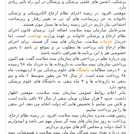
پزشكی، انجمن های علمی پزشكی و پزشكان در این راه تاثیر زیادی
دارد.
موهبتی افزود: در زمینه اجرای نظام ارجاع الكترونیكی و پزشكی
خانواده به جز زیرساخت های آی تی به تغییر رفتار و زیرساخت
اجتماعی نیاز داریم. در این زمینه رسانه ها بسیار موثر هستند.
مدیرعامل سازمان بیمه سلامت اضافه كرد: برمبنای قانون اجرای
نظام ارجاع و پزشكی خانواده بر عهده وزارت
بهداشت
است، اما
خریدار
خدمات
سلامت، سازمان های بیمه گر هستند. برای اجرای
نظام ارجاع باید پرداخت ها مطلوب تر و بموقع تر باشد تا بخش
خصوصی هم با این برنامه ها همراهی داشته باشند.
وی درباره نظم در پرداختی های سازمان بیمه سلامت گفت: هم اكنون
پرداختی سازمان بیمه سلامت به داروخانه ها به خرداد ماه ۹۸ رسیده
و ۷۰ درصد مطالبات
دانشگاه
های علوم پزشكی نیز تا اردیبهشت ماه
۹۸ پرداخت شده است. از سال ۹۷ نیز بطور متوسط ۲ ماه و نیم
بدهی به داروخانه ها و ۳ ماه بدهی به دانشگاه های علوم پزشكی
وجود دارد.
بنابر اعلام روابط عمومی سازمان بیمه سلامت، موهبتی اظهار
داشت: حدود ۴ هزار میلیارد تومان بدهی از سال ۹۷ باقی مانده است
و تلاش می نماییم با تخصیص هایی كه دولت انجام می دهد، این بدهی
ها را نیز پرداخت نماییم.
رئیس هیئت مدیره سازمان بیمه سلامت افزود: در زمینه نظام ارجاع،
پرداخت به روز سازمان های بیمه گر بسیار مهم می باشد و امیدواریم
با كمك دولت و مجلس گام های موثری برداریم.
وی درباره تعداد بیمه شدگان سازمان بیمه سلامت و همپوشانی بیمه