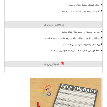
اقدام قشنگ سازمان نظام پرستاری
آیا واقعا ژن ها روی شخصیت ما اثر دارند؟
پربحث ترین ها
اعتراض پرستاران بیمارستان فیاض بخش
خودکفایی دارویی موفقیتی که بر پایه واردات استوار است
چرا اغلب چشم پزشکان عینکی هستند؟
کدام خوراکی ها از لخته شدن خون جلوگیری می کنند؟
جدیدترین ها