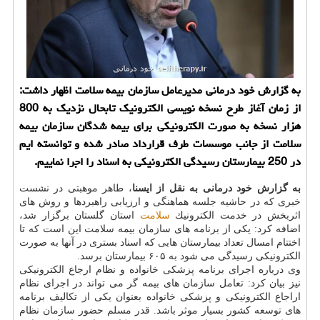
به گزارش خود درمانی مدیرعامل سازمان بیمه سلامت اظهار داشت:
از زمان آغاز طرح نسخه نویسی الكترونیك تابحال نزدیك به 800
هزار نسخه به صورت الكترونیكی برای بیمه شدگان سازمان بیمه
سلامت از جانب موسسات طرف قرارداد صادر شده و توانسته ایم
در 250 بیمارستان رسیدگی الكترونیكی به اسناد را اجرا نماییم.
به گزارش خود درمانی به نقل از ایسنا
، طاهر موهبتی در نشست
خبری كه در حاشیه جلسه هماهنگی و ارزیابی راهبردها و روش های
اثربخش در خدمت الكترونیك
سلامت
استان گلستان برگزار شد،
اضافه كرد: یكی از برنامه های سازمان بیمه سلامت این است كه تا
اختتام امسال تعداد بیمارستان هایی كه اسناد بستری در آنها به صورت
الكترونیكی رسیدگی می شود به ۶۰۵ بیمارستان برسد.
وی درباره اجرای برنامه پزشكی خانواده و نظام ارجاع الكترونیكی
نیز بیان كرد: تعامل سازمان های بیمه گر می تواند در اجرای نظام
اراجاع الكترونیكی و پزشكی خانواده بعنوان یكی از تكالیف برنامه
های توسعه كشور بسیار موثر باشد. قدر مسلم حضور سازمان نظام