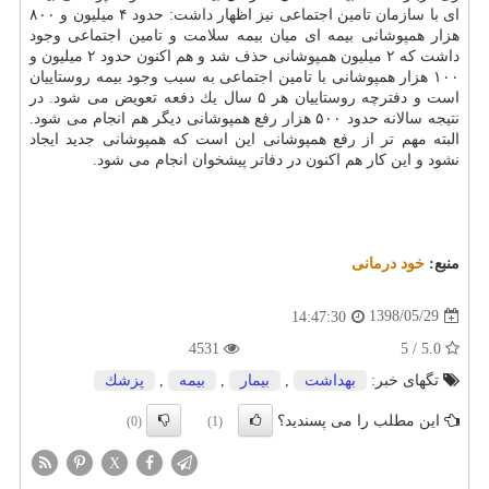
ای با سازمان تامین اجتماعی نیز اظهار داشت: حدود ۴ میلیون و ۸۰۰
هزار همپوشانی بیمه ای میان بیمه سلامت و تامین اجتماعی وجود
داشت كه ۲ میلیون همپوشانی حذف شد و هم اكنون حدود ۲ میلیون و
۱۰۰ هزار همپوشانی با تامین اجتماعی به سبب وجود بیمه روستاییان
است و دفترچه روستاییان هر ۵ سال یك دفعه تعویض می شود. در
نتیجه سالانه حدود ۵۰۰ هزار رفع همپوشانی دیگر هم انجام می شود.
البته مهم تر از رفع همپوشانی این است كه همپوشانی جدید ایجاد
نشود و این كار هم اكنون در دفاتر پیشخوان انجام می شود.
منبع:
خود درمانی
1398/05/29
14:47:30
4531
5.0 / 5
تگهای خبر:
بهداشت
,
بیمار
,
بیمه
,
پزشك
این مطلب را می پسندید؟
(0)
(1)
X