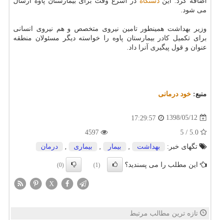
اضافه كرد: این
دستگاه
در اسرع وقت برای بیمارستان پاوه ارسال
می شود.
وزیر بهداشت همینطور تامین نیروی متخصص و هم نیروی انسانی
برای تكمیل كادر بیمارستان پاوه را خواسته دیگر مسئولان منطقه
عنوان و قول پیگیری آنرا داد.
منبع:
خود درمانی
1398/05/12
17:29:57
4597
5.0 / 5
تگهای خبر:
بهداشت
,
بیمار
,
بیماری
,
درمان
این مطلب را می پسندید؟
(0)
(1)
X
تازه ترین مطالب مرتبط