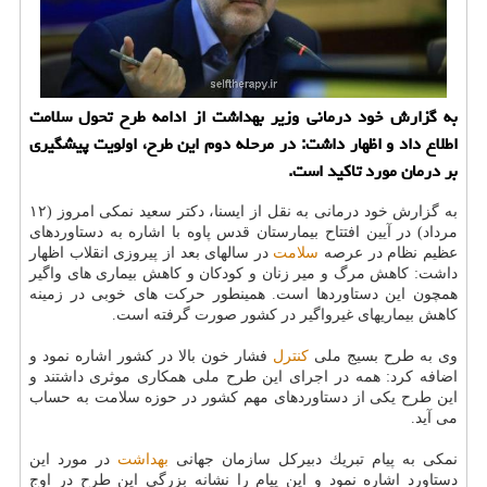
به گزارش خود درمانی وزیر بهداشت از ادامه طرح تحول سلامت
اطلاع داد و اظهار داشت: در مرحله دوم این طرح، اولویت پیشگیری
بر درمان مورد تاكید است.
به گزارش خود درمانی به نقل از ایسنا، دكتر سعید نمكی امروز (۱۲
مرداد) در آیین افتتاح بیمارستان قدس پاوه با اشاره به دستاوردهای
عظیم نظام در عرصه
سلامت
در سالهای بعد از پیروزی انقلاب اظهار
داشت: كاهش مرگ و میر زنان و كودكان و كاهش بیماری های واگیر
همچون این دستاوردها است. همینطور حركت های خوبی در زمینه
كاهش بیماریهای غیرواگیر در كشور صورت گرفته است.
وی به طرح بسیج ملی
كنترل
فشار خون بالا در كشور اشاره نمود و
اضافه كرد: همه در اجرای این طرح ملی همكاری موثری داشتند و
این طرح یكی از دستاوردهای مهم كشور در حوزه سلامت به حساب
می آید.
نمكی به پیام تبریك دبیركل سازمان جهانی
بهداشت
در مورد این
دستاورد اشاره نمود و این پیام را نشانه بزرگی این طرح در اوج