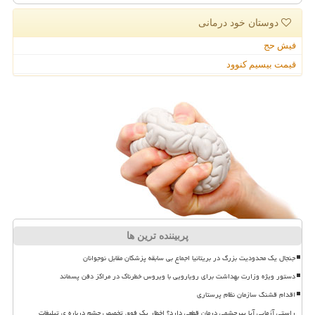
دوستان خود درمانی
فیش حج
قیمت بیسیم کنوود
پربیننده ترین ها
جنجال یک محدودیت بزرگ در بریتانیا اجماع بی سابقه پزشکان مقابل نوجوانان
دستور ویژه وزارت بهداشت برای رویارویی با ویروس خطرناک در مراکز دفن پسماند
اقدام قشنگ سازمان نظام پرستاری
راستی آزمایی آیا پیرچشمی درمان قطعی دارد؟ اخطار یک فوق تخصص چشم درباره ی تبلیغات