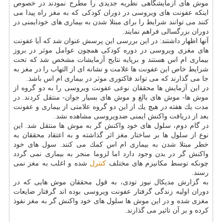
موش های آزمایشگاهی نظریه جدیدی را مطرح نمودند در خصوص
اینكه عفونت های ویروسی در دوران كودكی كه به مغز راه پیدا می
كنند می توانند شرایط را برای مبتلا شدن به بیماری های خودایمنی در
دوران بزرگسالی فراهم نمایند.
آنها اظهار داشتند: در این بررسی این پرسش عنوان شد كه آیا عفونت
های مغزی ویروسی در دوره كودكی همچون عوامل موثر در بروز
بیماری ام اس هستند و برپایه نتایج آزمایشات مشخص شد كه تحت
شرایط خاص این عفونت ها علامت و نشانه ای از التهاب را در مغز به
جا می گذارند كه می تواند فاكتوری موثر در بیماری ام اس باشد.
در این آزمایش ها محققان نوعی عفونت ویروسی را به دو گروه از
موش ها- موش های بالغ و موش های بسیار جوان- منتقل كردند. در
مدت یك هفته در هیچ یك از این دو گروه علامتی از بیماری و عفونت
بعد از دریافت واكنش ایمنی ضدویروسی مشاهده نشد.
در گام دوم، سلول های خود واكنش گر به موش ها منتقل شد. این
نوع از سلول ها بر ساختار مغز اثر گذاشته و به اعتقاد محققان به
خطر مبتلا شدن به بیماری ام اس كمك می كنند. سول های خود
واكنش گر در بدن وجود دارد اما لزوما منجر به بیماری نمی گردد
چونكه توسط مكانیزم های مختلف
كنترل
شده و اغلب به مغز نمی
رسند.
به گزارش مدیكال نیوز تودی، به قول محققان موش هایی كه در
دوران اولیه زندگی گرفتار عفونت ویروسی بوده اند گرفتار ضایعات
مغزی شده و در این موش ها سلول های خود واكنش گر به مغز نفوذ
كرده و بر آن تاثیر می گذارند.