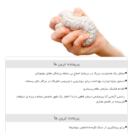
پربیننده ترین ها
جنجال یک محدودیت بزرگ در بریتانیا اجماع بی سابقه پزشکان مقابل نوجوانان
دستور ویژه وزارت بهداشت برای رویارویی با ویروس خطرناک در مراکز دفن پسماند
اقدام قشنگ سازمان نظام پرستاری
راستی آزمایی آیا پیرچشمی درمان قطعی دارد؟ اخطار یک فوق تخصص چشم درباره ی تبلیغات
فریبنده در فضای مجازی
پربحث ترین ها
برای پیشگیری از سنگ کلیه ماءالشعیر بنوشیم؟