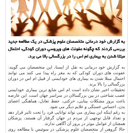
به گزارش خود درمانی متخصصان علوم پزشكی در یك مطالعه جدید
بررسی كردند كه چگونه عفونت های ویروسیِ دوران كودكی، احتمال
مبتلا شدن به بیماری ام اس را در بزرگسالی بالا می برد.
به گزارش خود درمانی به نقل از ایسنا، این متخصصان می گویند:
عفونت های دوران كودكی كه به مغز راه پیدا می كنند می توانند
احتمال مبتلا شدن به بیماری های خودایمنی از قبیل ام اس در دوران
بزرگسالی را بالا برند.
تحقیقات اخیر نشان داده است ام اس شایع ترین بیماری خودایمنی
عصب شناختی در بین بزرگسالان در سراسر جهان است. این عارضه
باعث بروز مشكلات بینایی، حركتی، حفظ تعادل، هماهنگی اعضای
بدن، احساس خستگی و علایم دیگر می شود.
به رغم اینكه این بیماری می تواند توانایی فرد را تحت تاثیر قرار دهد
و تعداد قابل توجهی از مردم در جهان گرفتار آن هستند، پزشكان
همچنان از عوامل موثر در بروز آن آگاهی ندارند.
حالا گروهی از متخصصان علوم پزشكی در سوئیس با مطالعه روی