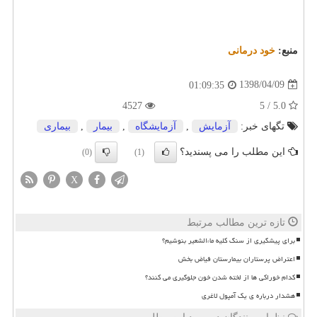
منبع:
خود درمانی
1398/04/09
01:09:35
4527
5.0 / 5
تگهای خبر:
آزمایش
,
آزمایشگاه
,
بیمار
,
بیماری
این مطلب را می پسندید؟
(0)
(1)
X
تازه ترین مطالب مرتبط
برای پیشگیری از سنگ کلیه ماءالشعیر بنوشیم؟
اعتراض پرستاران بیمارستان فیاض بخش
کدام خوراکی ها از لخته شدن خون جلوگیری می کنند؟
هشدار درباره ی یک آمپول لاغری