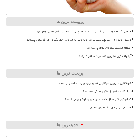
پربیننده ترین ها
جنجال یک محدودیت بزرگ در بریتانیا اجماع بی سابقه پزشکان مقابل نوجوانان
دستور ویژه وزارت بهداشت برای رویارویی با ویروس خطرناک در مراکز دفن پسماند
اقدام قشنگ سازمان نظام پرستاری
آیا واقعا ژن ها روی شخصیت ما اثر دارند؟
پربحث ترین ها
خودکفایی دارویی موفقیتی که بر پایه واردات استوار است
چرا اغلب چشم پزشکان عینکی هستند؟
کدام خوراکی ها از لخته شدن خون جلوگیری می کنند؟
هشدار درباره ی یک آمپول لاغری
جدیدترین ها