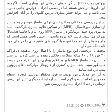
پروتون پمپ (PPI) از گزینه های درمانی این بیماری است. اگرچه،
این داروها اثربخش هستند اما در بعضی افراد با عوارض جانبی همراه
می باشد و می تواند خطر بیماری مزمن كلیوی را در آنان افزایش
دهد.
در این بررسی محققان به اثربخشی نوعی ماساژ موسوم به"ماساژ
آزادسازی میوفاسیال" (MFR) در تسكین علایم بیماری بازگشت اسید
به مری پرداختند. درمانگر در ماساژ MFR روی نیام یا فاسیا (Fascia)
تمركز می شود. فاسیا لایه پرده مانندی از جنس بافت همبند است كه
ماهیچه ها را از هم جدا نموده یا گروه های ماهیچه ای را در جای خود
ثابت نگه می دارد.
محققان اثربخشی این نوع ماساژ را با اعمال روی ماهیچه دیافراگم
۳۰ فرد ۱۸ تا ۸۰ ساله مبتلا به رفلاكس معده بررسی كردند. بررسی
ها نشان داد ماساژ MFR با بهبود علایم بیماری در این افراد همراه بوده
همینطور سبب شده میزان كمتری از داروهای مهاركننده های پروتون
پمپ دریافت نمایند.
به گزارش مدیكال نیوز تودی، به قول محققان بررسی فوق در سطح
محدودی انجام شده و لازم است در آزمایشات دیگری تاثیر این روش
درمانی در تعداد افراد بیشتری بررسی شود.
1398/03/09
14:21:09