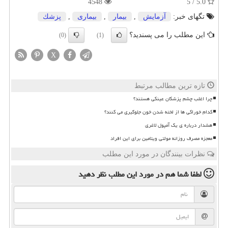
4548
5.0 / 5
تگهای خبر:
آزمایش
,
بیمار
,
بیماری
,
پزشك
این مطلب را می پسندید؟
(0)
(1)
X
تازه ترین مطالب مرتبط
چرا اغلب چشم پزشکان عینکی هستند؟
کدام خوراکی ها از لخته شدن خون جلوگیری می کنند؟
هشدار درباره ی یک آمپول لاغری
معجزه مصرف روزانه مولتی ویتامین برای این افراد
نظرات بینندگان در مورد این مطلب
لطفا شما هم
در مورد این مطلب
نظر دهید