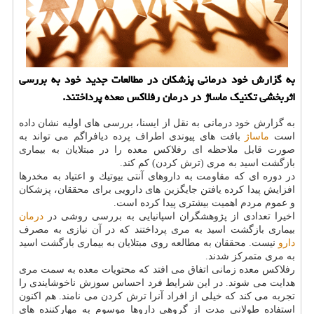
به گزارش خود درمانی پزشكان در مطالعات جدید خود به بررسی
اثربخشی تكنیك ماساژ در درمان رفلاكس معده پرداختند.
به گزارش خود درمانی به نقل از ایسنا، بررسی های اولیه نشان داده
است
ماساژ
بافت های پیوندی اطراف پرده دیافراگم می تواند به
صورت قابل ملاحظه ای رفلاكس معده را در مبتلایان به بیماری
بازگشت اسید به مری (ترش كردن) كم كند.
در دوره ای كه مقاومت به داروهای آنتی بیوتیك و اعتیاد به مخدرها
افزایش پیدا كرده یافتن جایگزین های دارویی برای محققان، پزشكان
و عموم مردم اهمیت بیشتری پیدا كرده است.
اخیرا تعدادی از پژوهشگران اسپانیایی به بررسی روشی در
درمان
بیماری بازگشت اسید به مری پرداختند كه در آن نیازی به مصرف
دارو
نیست. محققان به مطالعه روی مبتلایان به بیماری بازگشت اسید
به مری متمركز شدند.
رفلاكس معده زمانی اتفاق می افتد كه محتویات معده به سمت مری
هدایت می شوند. در این شرایط فرد احساس سوزش ناخوشایندی را
تجربه می كند كه خیلی از افراد آنرا ترش كردن می نامند. هم اكنون
استفاده طولانی مدت از گروهی داروها موسوم به مهاركننده های