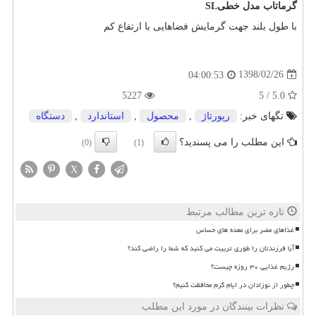
گرماتاب مدل خطی
SL
با طول بلند جهت گرمایش فضاهایی با ارتفاع کم
1398/02/26
04:00:53
5227
5.0 / 5
تگهای خبر:
رپورتاژ
,
محصول
,
استاندارد
,
دستگاه
این مطلب را می پسندید؟
(0)
(1)
X
تازه ترین مطالب مرتبط
غذاهای مضر برای معده های حساس
آیا فرزندتان را طوری تربیت می کنید که شما را راضی کند؟
رژیم غذایی ۳۰ روزه چیست؟
چطور از نوزادان در ایام گرم محافظت کنیم؟
نظرات بینندگان در مورد این مطلب