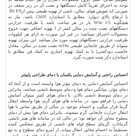
توجه به احتراق تقریباً كامل دستگاهها و نصب آن در زیر سقف در
صورتی که تعویض هوای سالن، ناشی از تهویه طبیعی بیش از
BS EN
یا ارتفاع بالاي دیوار(. مطابق با استاندارد 13410 باشد، نیاز به
هیچگونه
W/m 1/5
بار در هر ساعت باشد یا ظرفیت حرارتی
دستگاههای نصب شده در سالن كمتر از 3 تهویه اضافی جهت خروج
محصولات احتراق نمیباشد؛ در غیر این صورت به ازاي هر كيلووات
ظرفیت حرارتی دستگاههای تهویه مورد نیاز میباشد. این میزان تهویه
میتواند از طریق جابجایی طبیعی
m3/hr
نصب شده در سالن، معادل
خاصیت دودکشی( یا به كمك تهویه اجباري به كمك فن مطابق با
استاندارد ذكر شده صورت گیرد
.
احساس راحتی و آسایش دمایی یکسان با دمای طراحی پایینتر
احساس آسایش دمایی به دمای مؤثر هوا وابسته است و از آنجا كه
دماي مؤثر، میانگین دمای هوا و دمای متوسط تابشی میباشد، بنابراین
در دمای متوسط تابشی بالاتر، با دماي هواي كمتر میتوان آسایش
دمایی را فراهم نمود. در سامانه هاي هواي گرم، هوا واسطه انتقال
گرما قرار میگیرد و اجسام موجود در سالن از طریق تماس با هوا
انتقال حرارت جابجایی گرم میشوند، بنابراین دماي هوا بیش از دماي
سطوح مجاور آن خواهد بود؛ در حالی كه در سامانه هاي هیتر تابشی
گرماتاب، گرماي سطح لوله های تابشی از طریق منعکس کننده
مستقیماً به اجسام مجاور انتقال مییابد، از اینرو دماي سطوح و به تبع
آن دماي متوسط تابشی در گرمایش با سامانه هاي هیتر تابشی