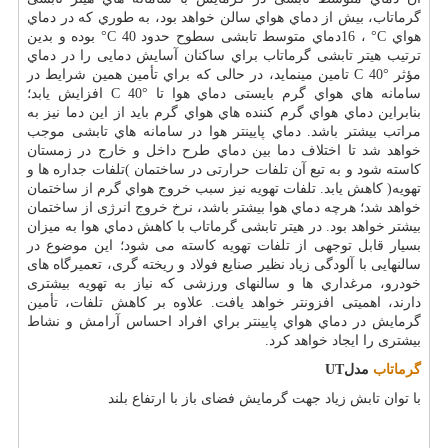
گرماتاب، بیش از دماي هواي سالن خواهد بود، به طوري كه در دماي
هواي
°C
،
16
دماي متوسط تابشی سطوح حدود
°C 40
بوده و بدین
ترتیب هیتر تابشی گرماتاب براي ساكنان آسایش دمایی را در دماي
مؤثر
C 40°
تامین مینماید، در حالی كه براي تأمین همین شرایط در
سامانه هاي هواي گرم بایستی دماي هوا تا
C 40°
افزایش یابد؛
بنابراین دماي هواي گرم كننده هاي هواي گرم باید از این دما نیز به
مراتب بیشتر باشد. دماي پایینتر هوا در سامانه هاي تابشی موجب
خواهد شد تا اختلاف دما بین دماي طرح داخل و خارج در زمستان
كاسته شود و به تبع آن تلفات حرارتی در ساختمان )تلفات جداره ها و
تهویه( كاهش یابد. تلفات تهویه نیز سبب خروج هواي گرم از ساختمان
خواهد شد؛ هرچه دماي هوا بیشتر باشد، نرخ خروج انرژی از ساختمان
بیشتر خواهد بود. در هیتر تابشی گرماتاب با كاهش دماي هوا به میزان
بسیار قابل توجهی از تلفات تهویه کاسته می شود؛ این موضوع در
سالنهایی با آلودگی زیاد نظیر صنایع فولاد و ریخته گری، تعمیرگاه های
خودرو، مرغداري ها و سالنهای ورزشی که نیاز به تهویه بیشتری
دارند، اهمیتی افزونتر خواهد یافت. علاوه بر كاهش تلفات، تأمین
گرمایش در دماي هواي پایینتر براي افراد احساس آرامش و نشاط
بیشتری را ایجاد خواهد كرد
.
گرماتاب
مدل
UT
با توان تابش زیاد جهت گرمایش فضای باز با ارتفاع بلند