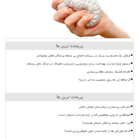
پربیننده ترین ها
جنجال یک محدودیت بزرگ در بریتانیا اجماع بی سابقه پزشکان مقابل نوجوانان
دستور ویژه وزارت بهداشت برای رویارویی با ویروس خطرناک در مراکز دفن پسماند
اقدام قشنگ سازمان نظام پرستاری
آیا واقعا ژن ها روی شخصیت ما اثر دارند؟
پربحث ترین ها
اعتراض پرستاران بیمارستان فیاض بخش
خودکفایی دارویی موفقیتی که بر پایه واردات استوار است
چرا اغلب چشم پزشکان عینکی هستند؟
کدام خوراکی ها از لخته شدن خون جلوگیری می کنند؟