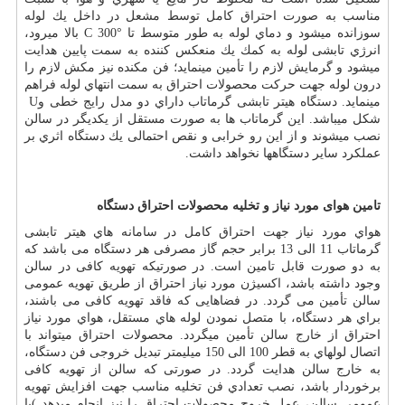
مناسب به صورت احتراق کامل توسط مشعل در داخل یك لوله
سوزانده میشود و دماي لوله به طور متوسط تا
C 300°
بالا میرود،
انرژي تابشی لوله به كمك يك منعکس کننده به سمت پایین هدایت
میشود و گرمایش لازم را تأمین مینماید؛ فن مکنده نیز مکش لازم را
درون لوله جهت حركت محصولات احتراق به سمت انتهاي لوله فراهم
مینماید. دستگاه هیتر تابشی گرماتاب داراي دو مدل رایج خطی و
U
شکل میباشد. این گرماتاب ها به صورت مستقل از یکدیگر در سالن
نصب میشوند و از این رو خرابی و نقص احتمالی یك دستگاه اثري بر
عملکرد سایر دستگاهها نخواهد داشت
.
تامین هوای مورد نیاز و تخلیه محصولات احتراق دستگاه
هواي مورد نیاز جهت احتراق کامل در سامانه هاي هیتر تابشی
گرماتاب 11 الی 13 برابر حجم گاز مصرفی هر دستگاه می باشد كه
به دو صورت قابل تامین است. در صورتیکه تهویه کافی در سالن
وجود داشته باشد، اکسیژن مورد نیاز احتراق از طریق تهویه عمومی
سالن تأمین می گردد. در فضاهایی كه فاقد تهویه كافی می باشند،
براي هر دستگاه، با متصل نمودن لوله هاي مستقل، هواي مورد نیاز
احتراق از خارج سالن تأمین میگردد. محصولات احتراق میتواند با
اتصال لولهاي به قطر 100 الی 150 میلیمتر تبدیل خروجی فن دستگاه،
به خارج سالن هدایت گردد. در صورتی که سالن از تهویه کافی
برخوردار باشد، نصب تعدادي فن تخلیه مناسب جهت افزایش تهویه
عمومی سالن، عمل خروج محصولات احتراق را نیز انجام میدهد )با