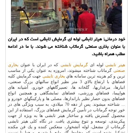
خود درمانی: هیتر تابشی لوله ای گرمایش تابشی است كه در ایران
با عنوان بخاری صنعتی گرماتاب شناخته می شوند. با ما در ادامه
مطلب همراه باشید.
هیتر تابشی
لوله ای
گرمایش تابشی
که در ایران با عنوان
بخاری
صنعتی
گرماتاب شناخته میشوند، امروزه به عنوان یکی از مناسب
ترین و کم هزینه ترین سامانه هاي
بخاری تابشی
جهت گرمایش كليه
فضاهاي با ارتفاع بالاي 3 متر نظیر انواع سالنهاي بزرگ صنعتی،
انبارها، مرغداريها، گلخانه ها، تعمیرگاههای خودرو، آشیانه های
هواپیما، فضاهاي ورزشی، فضاهای نمایشگاهی و همچنین انواع
فضاهاي بدون حصار نظیر باراندازها، مصلی ها و پاركينگهاي خودرو و
... شناخته میشوند. پس از دهه 70 ميلادي، به سبب ویژگی های در
خور توجه گرماتاب در تأمین گرمایش فضاهای بزرگ، استفاده از این
محصول گسترش یافته و ساختار هیتر تابشی ها به ویژه از جهت
پیکربندی، توسعه و تنوع بیشتری یافت. در نگاه کلی هیتر تابشی
گرماتاب از مشعل، لوله آتشخوار، منعکس كننده و یك فن مکنده
تشکیل شده است كه مخلوط گاز مایع یا شهري و هوا با نسبت