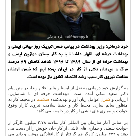
خود درمانی: وزیر بهداشت در پیامی ضمن تبریك روز جهانی ایمنی و
بهداشت حرفه ای، اظهار داشت: با به كار بستن موازین ایمنی و
بهداشت حرفه ای از سال ۱۳۸۹ تا ۱۳۹۶ شاهد كاهش ۶۹ درصد
مرگ و میرهای ناشی از كار در ایران بوده ایم كه ضمن ارتقای
سلامت نیروی كار سبب رشد اقتصاد كشور باز بوده است.
به گزارش خود درمانی به نقل از ایسنا و بنابر اعلام وبدا، در متن پیام
دكتر سعید نمكی آمده است: «بهداشت حرفه ای با شناسایی،
ارزیابی و
كنترل
عوامل زیان آور و تهدیدكننده
سلامت
در محیط كار به
منظور سالم سازی محیط كار و حفظ سلامت نیروی كاراز وقوع
حوادث و بیماری های ناشی از كار در جامعه می كاهد.
بر اساس آمار سازمان بین المللی كار سالانه ۲.۷۸ میلیون كارگر از
حوادث شغلی و بیماری های ناشی از كار جان خویش را از دست می
دهند و ۳۷۴ میلیون كارگر هم گرفتار از كارافتادگی موقت و دائم می