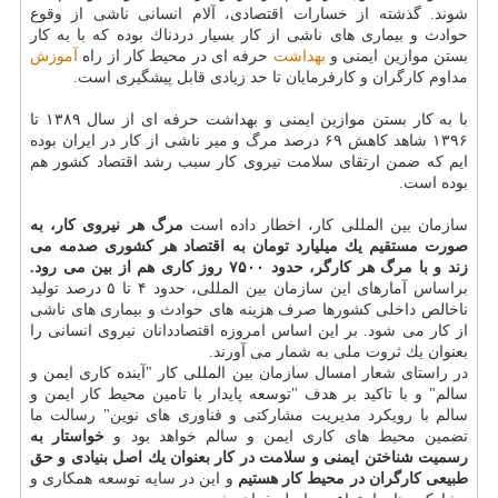
شوند. گذشته از خسارات اقتصادی، آلام انسانی ناشی از وقوع
حوادث و بیماری های ناشی از كار بسیار دردناك بوده كه با به كار
بستن موازین ایمنی و
بهداشت
حرفه ای در محیط كار از راه
آموزش
مداوم كارگران و كارفرمایان تا حد زیادی قابل پیشگیری است.
با به كار بستن موازین ایمنی و بهداشت حرفه ای از سال ۱۳۸۹ تا
۱۳۹۶ شاهد كاهش ۶۹ درصد مرگ و میر ناشی از كار در ایران بوده
ایم كه ضمن ارتقای سلامت نیروی كار سبب رشد اقتصاد كشور هم
بوده است.
سازمان بین المللی كار، اخطار داده است
مرگ هر نیروی كار، به
صورت مستقیم یك میلیارد تومان به اقتصاد هر كشوری صدمه می
زند و با مرگ هر كارگر، حدود ۷۵۰۰ روز كاری هم از بین می رود.
براساس آمارهای این سازمان بین المللی، حدود ۴ تا ۵ درصد تولید
ناخالص داخلی كشورها صرف هزینه های حوادث و بیماری های ناشی
از كار می شود. بر این اساس امروزه اقتصاددانان نیروی انسانی را
بعنوان یك ثروت ملی به شمار می آورند.
در راستای شعار امسال سازمان بین المللی كار "آینده كاری ایمن و
سالم" و با تاكید بر هدف "توسعه پایدار با تامین محیط كار ایمن و
سالم با رویكرد مدیریت مشاركتی و فناوری های نوین" رسالت ما
تضمین محیط های كاری ایمن و سالم خواهد بود و
خواستار به
رسمیت شناختن ایمنی و سلامت در كار بعنوان یك اصل بنیادی و حق
طبیعی كارگران در محیط كار هستیم
و این در سایه توسعه همكاری و