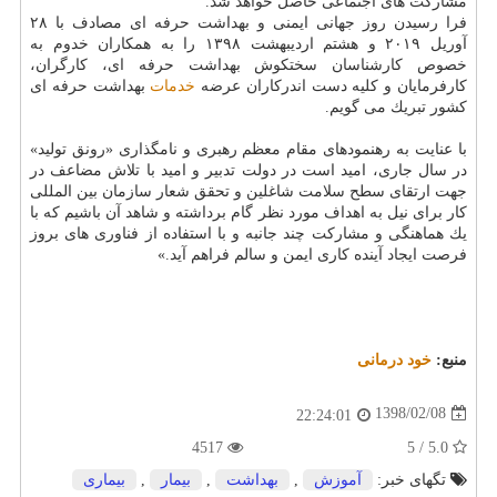
مشاركت های اجتماعی حاصل خواهد شد.
فرا رسیدن روز جهانی ایمنی و بهداشت حرفه ای مصادف با ۲۸
آوریل ۲۰۱۹ و هشتم اردیبهشت ۱۳۹۸ را به همكاران خدوم به
خصوص كارشناسان سختكوش بهداشت حرفه ای، كارگران،
كارفرمایان و كلیه دست اندركاران عرضه
خدمات
بهداشت حرفه ای
كشور تبریك می گویم.
با عنایت به رهنمودهای مقام معظم رهبری و نامگذاری «رونق تولید»
در سال جاری، امید است در دولت تدبیر و امید با تلاش مضاعف در
جهت ارتقای سطح سلامت شاغلین و تحقق شعار سازمان بین المللی
كار برای نیل به اهداف مورد نظر گام برداشته و شاهد آن باشیم كه با
یك هماهنگی و مشاركت چند جانبه و با استفاده از فناوری های بروز
فرصت ایجاد آینده كاری ایمن و سالم فراهم آید.»
منبع:
خود درمانی
1398/02/08
22:24:01
4517
5.0 / 5
تگهای خبر:
آموزش
,
بهداشت
,
بیمار
,
بیماری