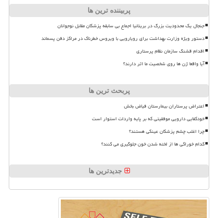
پربیننده ترین ها
جنجال یک محدودیت بزرگ در بریتانیا اجماع بی سابقه پزشکان مقابل نوجوانان
دستور ویژه وزارت بهداشت برای رویارویی با ویروس خطرناک در مراکز دفن پسماند
اقدام قشنگ سازمان نظام پرستاری
آیا واقعا ژن ها روی شخصیت ما اثر دارند؟
پربحث ترین ها
اعتراض پرستاران بیمارستان فیاض بخش
خودکفایی دارویی موفقیتی که بر پایه واردات استوار است
چرا اغلب چشم پزشکان عینکی هستند؟
کدام خوراکی ها از لخته شدن خون جلوگیری می کنند؟
جدیدترین ها