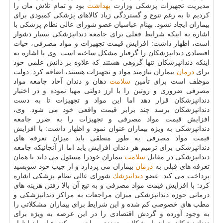
مدیریت تجهیزات پزشكی وزارت
بهداشت
بود و تمام تلاش مان را
كردیم تا به رغم تنوع و گستردگی زیاد كالاهای پزشكی كمبودی برای
بیماران ایجاد نشود. بهنام عباسیان عضو شورای عالی نظام پزشكی با
اشاره به اینكه شرایط فعلی برای جامعه دندانپزشكی بسیار دشوار
است، اظهار داشت: افزایش قیمت تجهیزات و مواد مصرفی، حیات
اقتصادی دندانپزشكان را گرفتار مشكل ساخته است. وی با اشاره به
اینكه دندانپزشكان تنها گروهی هستند كه علاوه بر دانش علمی خود
برای
درمان
بیماران نیازمند مواد و تجهیزات هستند، اضافه كرد: دولت
موظف است برای تأمین
سلامت
دهان و دندان آحاد جامعه مواد
مصرفی ضروری و روتین را با ارز دولتی مهیا نموده و در اختیار
دندانپزشكان قرار دهد اما این مواد و تجهیزات تا به دست
دندانپزشكان برسد چند برابر قیمت واقعی خود می شود. وی،
افزایش قیمت مواد مصرفی و تجهیزات را به ضرر جامعه
دندانپزشكی به ویژه بیماران عنوان نمود و اظهار داشت: با افزایش
قیمت مواد مصرفی به طور منطقی باید میزان تعرفه های
دندانپزشكی برای ترمیم هر دندان افزایش یابد اما از آنجائیكه جامعه
دندانپزشكی در مقابل
سلامت
بیماران خودرا مسئول می داند با همان
تعرفه های قبلی به
درمان
بیماران می پردازد و از جیب خود سوبسید
پرداخت می كند. عضو
دندانپزشك
شورای عالی نظام پزشكی اشاره
كرد: با افزایش قیمت مواد مصرفی و به تبع آن بالا رفتن هزینه های
درمانی حوزه دندانپزشكی میزان مراجعات به مراكز دندانپزشكی و
مطب های خصوصی كم شده و این شرایط برای بیماران مشكلاتی را
به وجود آورده و گردش اقتصادی را در این عرصه به ویژه برای