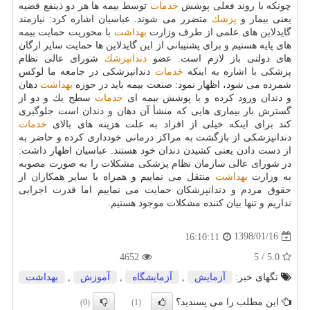
چونكه با روند فعلی پوشش
خدمات
توسط بیمه ها هر دو ذینفع قضیه
یعنی بیمار و
پزشك
متضرر می شوند. عباسیان اشاره كرد: نیازمند
گایدلاین های علمی از طرف وزارت
بهداشت
با محوریت حمایت بیمه
های پایه هستیم و برای پشتیبانی از این گایدلاین ها حمایت سایر ارگان
های دولتی باز لازم است. عضو
دندانپزشك
شورای عالی نظام
پزشكی با اشاره به اینكه
خدمات
دندانپزشكی در جامعه ما لوكس
شمرده می شود، اظهار نمود: صنعت بیمه باید در حوزه
بهداشت
دهان
و دندان ورود كرده و با پوشش بیمه ای
خدمات
سطح یك و دو از
گسترش بار بیماری هایی كه منشأ آن دهان و دندان است جلوگیری
كند برای اینكه خیلی از افراد به علت هزینه های بالای
خدمات
دندانپزشكی از بازگشت به مراكز درمانی خودداری كرده و حاضر به
از دست دادن یعنی كشیدن دندان خود هستند. عباسیان اظهار داشت:
در شورای عالی سازمان نظام پزشكی مشكلات را به صورت مصوبه
به وزارت
بهداشت
منتقل می نماییم و همراه با سایر همكاران از
حقوق مردم و دندانپزشكان حمایت می نماییم اما قدرت اجرایی
نداریم و تنها بیان كننده مشكلات موجود هستیم.
1398/01/16
16:10:11
4652
5.0 / 5
تگهای خبر:
آزمایش
,
آزمایشگاه
,
آموزش
,
بهداشت
این مطلب را می پسندید؟
(0)
(1)