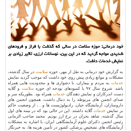
خود درمانی: حوزه سلامت در سالی كه گذشت با فراز و فرودهای
شدیدی مواجه گردید كه در این بین، نوسانات ارزی، تاثیر زیادی بر
نمایش خدمات داشت.
به گزارش خود درمانی به نقل از مهر، حوزه
سلامت
در سال گذشته،
مشكلات و موانع زیادی پیش روی خود داشت كه موجب گردید نمایش
خدمات
به مردم و بیماران، با دشواری ها و محدودیت هایی همراه
باشد. شروع سال ۹۷ با كمبودهای بودجه ای حوزه
سلامت
و گلایه
دست اندركاران و نمایش دهندگان
خدمات
همراه بود. بطوریكه سر و
صدای انجمن های مربوطه را به دنبال داشت، همچون انجمن های
داروسازان، آزمایشگاه حیان، رادیولوژیست ها و…، از وضعیت حاكم
بر نمایش
خدمات
گلایه داشتند. این در حالی بود كه در نیمه های اول
سال گذشته، شاهد بحران در نرخ ارز بودیم. محمد صاحب الزمانی
رئیس انجمن دكترای علوم آزمایشگاهی ایران، با اشاره به مشكلات
آزمایشگاه های تشخیص پزشكی كشور در تأمین هزینه ها، به خبرنگار