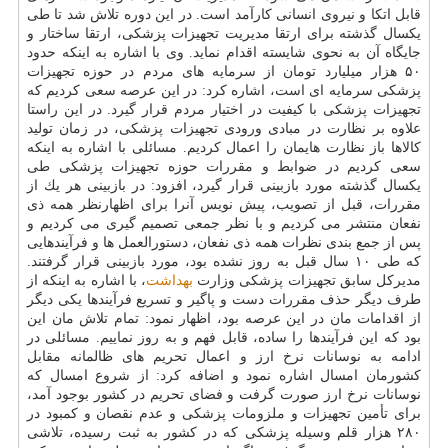
قابل اتكا و نیروی انسانی كارآمد است. در این دوره تلاش شد تا طی
یكسال گذشته برای ارتقا مدیریت تجهیزات پزشكی، ارتقا ساختار و
جایگاه آن به نحوی شایسته اقدام نماید. وی با اشاره به اینكه حدود
۵۰ هزار میلیارد تومان از سرمایه های مردم در حوزه تجهیزات
پزشكی سرمایه ای است، اشاره كرد: در این عرصه سعی كردیم كه
تجهیزات پزشكی با كیفیت در اختیار مردم قرار گیرد. در این راستا
علاوه بر نظارت در مبادی ورودی تجهیزات پزشكی، در زمان تولید
كالاها باز نظارت هایمان را اعمال كردیم. مسائلی با اشاره به اینكه
سعی كردیم در ضوابط و مقررات حوزه تجهیزات پزشكی طی
یكسال گذشته مورد بازبینی قرار گیرد، افزود: در بازبینی هر یك از
مقررات، قبل از تصویب، پیش نویس آنرا برای اظهارنظر همه ذی
نفعان منتشر می كردیم و با نظر جمعی تصمیم گیری می كردیم و
پس از جمع بندی نظرات همه ذی نفعان، دستورالعمل ها و فرآیندهایی
كه طی ۱۰ سال قبل به روز نشده بود، مورد بازبینی قرار گرفتند.
مدیركل سابق تجهیزات پزشكی وزارت
بهداشت
، با اشاره به اینكه از
طرف دیگر حذف مقررات دست و پاگیر و تسریع فرآیندها یكی دیگر
از اقدامات مان در این عرصه بود، اظهار نمود: تمام تلاش مان این
بود كه این فرآیندها را ساده، قابل فهم و به روز نماییم. مسائلی در
ادامه به نوسانات نرخ ارز و اعمال تحریم های ظالمانه مقابل
كشورمان امسال اشاره نمود و اضافه كرد: از شروع امسال كه
نوسانات نرخ ارز صورت گرفت و فضای تحریم در كشور بوجود آمد،
برای تأمین تجهیزات و ملزومات پزشكی و عدم نقصان و كمبود در
۲۸۰ هزار قلم وسیله پزشكی كه در كشور به ثبت رسیده، تلاشی