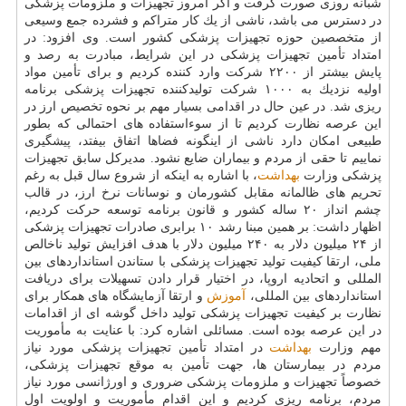
شبانه روزی صورت گرفت و اگر امروز تجهیزات و ملزومات پزشكی
در دسترس می باشد، ناشی از یك كار متراكم و فشرده جمع وسیعی
از متخصصین حوزه تجهیزات پزشكی كشور است. وی افزود: در
امتداد تأمین تجهیزات پزشكی در این شرایط، مبادرت به رصد و
پایش بیشتر از ۲۲۰۰ شركت وارد كننده كردیم و برای تأمین مواد
اولیه نزدیك به ۱۰۰۰ شركت تولیدكننده تجهیزات پزشكی برنامه
ریزی شد. در عین حال در اقدامی بسیار مهم بر نحوه تخصیص ارز در
این عرصه نظارت كردیم تا از سوءاستفاده های احتمالی كه بطور
طبیعی امكان دارد ناشی از اینگونه فضاها اتفاق بیفتد، پیشگیری
نماییم تا حقی از مردم و بیماران ضایع نشود. مدیركل سابق تجهیزات
پزشكی وزارت
بهداشت
، با اشاره به اینكه از شروع سال قبل به رغم
تحریم های ظالمانه مقابل كشورمان و نوسانات نرخ ارز، در قالب
چشم انداز ۲۰ ساله كشور و قانون برنامه توسعه حركت كردیم،
اظهار داشت: بر همین مبنا رشد ۱۰ برابری صادرات تجهیزات پزشكی
از ۲۴ میلیون دلار به ۲۴۰ میلیون دلار با هدف افزایش تولید ناخالص
ملی، ارتقا كیفیت تولید تجهیزات پزشكی با ستاندن استانداردهای بین
المللی و اتحادیه اروپا، در اختیار قرار دادن تسهیلات برای دریافت
استانداردهای بین المللی،
آموزش
و ارتقا آزمایشگاه های همكار برای
نظارت بر كیفیت تجهیزات پزشكی تولید داخل گوشه ای از اقدامات
در این عرصه بوده است. مسائلی اشاره كرد: با عنایت به مأموریت
مهم وزارت
بهداشت
در امتداد تأمین تجهیزات پزشكی مورد نیاز
مردم در بیمارستان ها، جهت تأمین به موقع تجهیزات پزشكی،
خصوصاً تجهیزات و ملزومات پزشكی ضروری و اورژانسی مورد نیاز
مردم، برنامه ریزی كردیم و این اقدام مأموریت و اولویت اول