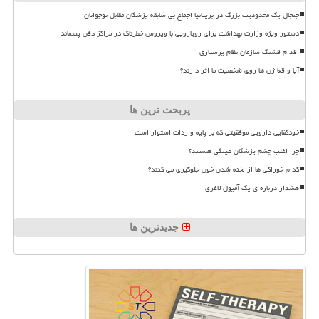
جنجال یک محدودیت بزرگ در بریتانیا اجماع بی سابقه پزشکان مقابل نوجوانان
دستور ویژه وزارت بهداشت برای رویارویی با ویروس خطرناک در مراکز دفن پسماند
اقدام قشنگ سازمان نظام پرستاری
آیا واقعا ژن ها روی شخصیت ما اثر دارند؟
پربحث ترین ها
خودکفایی دارویی موفقیتی که بر پایه واردات استوار است
چرا اغلب چشم پزشکان عینکی هستند؟
کدام خوراکی ها از لخته شدن خون جلوگیری می کنند؟
هشدار درباره ی یک آمپول لاغری
جدیدترین ها