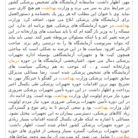
مهر، اظهار داشت: متأسفانه آزمایشگاه های تشخیص پزشكی كشور
در شرایط بدی به سر می برند و وزارت
بهداشت
هم هیچ كاری نمی
نماید. وی با عنوان این مطلب كه هر روز یك بخشنامه و دستورالعمل
برای آزمایشگاه های پزشكی ابلاغ می شود، اضافه كرد: وزارت
بهداشت
در حوزه آزمایشگاه های پزشكی، هیچ برنامه ای ندارد. این
مساله را به وزیر باز گفته ام كه یا باید سیاست های وزارتخانه در این
عرصه تغییر كند و یا اینكه مسئولان مربوطه تغییر كنند. تیمی باید بیاید
كه بتواند سرنوشت آزمایشگاه ها را به درستی رقم بزند. صاحب
الزمانی افزود: سیاست ها در این عرصه به شكلی است كه مباحثی
همچون كیت ها و تجهیزات آزمایشگاهی بوسیله اداره تجهیزات
پزشكی دنبال می شود، اعتباربخشی آزمایشگاه ها در حوزه
درمان
وزارتخانه است و…، كه موجب به هم ریختگی سیاست های
آزمایشگاه های تشخیص پزشكی شده است. رضا مسائلی مدیركل
سابق تجهیزات پزشكی وزارت
بهداشت
، در گفتگو با خبرنگار مهر، به
تشریح مهم ترین اقدامات حوزه تجهیزات پزشكی طی یكسال اخیر
پرداخت و اظهار داشت: در این دوره تأمین تجهیزات پزشكی ضروری
مورد نیاز مردم اولویت اول وزارت
بهداشت
بوده است. وی ادامه داد:
در این دوره تأمین تجهیزات پزشكی ضروری مورد نیاز مردم اولویت
اول وزارت
بهداشت
بود و سعی كردیم تا به رغم تنوع و گستردگی
زیاد كالاهای پزشكی، دسترسی بیماران به این تجهیزات مختل نشود.
مسائلی با اشاره به اینكه ظرف یكسال گذشته اقدامات بسیار زیادی
در حوزه تجهیزات پزشكی كشور انجام شده است، اظهار داشت:
حوزه تجهیزات پزشكی، گستره بسیار وسیعی از فناوری های حوزه
سلامت
را شامل می شود كه مدیریت آن نیازمند وجود ساختارهای