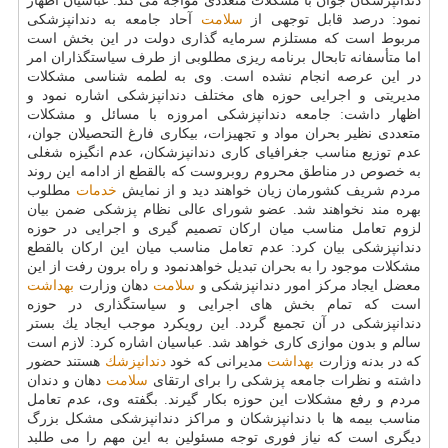
دندانپزشكان جوان با مشكلات متعددی مواجه می كند. عباسیان اظهار
نمود: درصد قابل توجهی از
سلامت
آحاد جامعه به دندانپزشكی
مربوط است كه مستلزم سرمایه گذاری دولت در این بخش است
اما متأسفانه تابحال برنامه ریزی مطلوبی از طرف سیاستگذاران امر
در این عرصه انجام نشده است. وی به لطمه شناسی مشكلات
مدیریتی و اجرایی حوزه های مختلف دندانپزشكی اشاره نمود و
اظهار داشت: جامعه دندانپزشكی امروزه با مسائل و مشكلات
متعددی نظیر بحران مواد و تجهیزات، بیكاری فارغ التحصیلان جوان،
عدم توزیع مناسب جغرافیای كاری دندانپزشكان، عدم انگیزه شغلی
به خصوص در مناطق محروم روبروست كه بالقطع از ادامه این روند
مردم شریف كشورمان زیان خواهند دید و از نمایش
خدمات
مطلوب
بهره مند نخواهند شد. عضو شورای عالی نظام پزشكی ضمن بیان
لزوم تعامل مناسب میان اركان تصمیم گیری و اجرایی در حوزه
دندانپزشكی بیان كرد: عدم تعامل مناسب میان این اركان بالقطع
مشكلات موجود را به بحران تبدیل خواهدنمود و راه برون رفت از این
معضل ایجاد مركز امور دندانپزشكی و
سلامت
دهان وزارت
بهداشت
است كه تمام بخش های اجرایی و سیاستگذاری در حوزه
دندانپزشكی در آن تجمیع گردد. این رویكرد موجب ایجاد یك بستر
سالم و بدون موازی كاری خواهد شد. عباسیان اشاره كرد: لازم است
كه در بدنه وزارت
بهداشت
مدیرانی كه خود
دندانپزشك
هستند حضور
داشته و نظرات جامعه پزشكی را برای ارتقای
سلامت
دهان و دندان
مردم و رفع مشكلات این حوزه بكار گیرند. بگفته وی، عدم تعامل
مناسب بیمه ها با دندانپزشكان و مراكز دندانپزشكی مشكل بزرگ
دیگری است كه نیاز فوری توجه مسئولین به این مهم را می طلبد