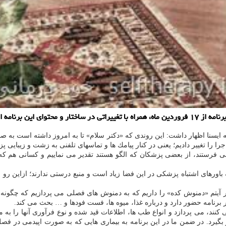
رنامه اطلاع داد.
 به ایسنا اظهار داشت: این روندی كه «دكتر سلام» تا به امروز داشته است 
ا را تغییر دادیم؛ یعنی در كنار پیامك ها و تماسهای تلفنی به زشت و زیبایی 
 می فرستند، از بعضی پزشكان كه الگو هستند تقدیر می نماییم و كسانی هم ك
باورهای اشتباه پزشكی در این فضا زیاد است و منبع درستی ندارند؛ ازاین رو
ور آیتم «دمنوش كده» را داریم كه به دمنوش های فصلی می پردازیم كه چگون
برنامه حضور دارد و درباره غذا، میوه ها، فست فودها و … بحث می كند.
نند، می پردازد و انواع طب ها، اطلاعات قید شده و نوع فرآوری آنها را به م
بگیرد. در ضمن ما در این برنامه به بیماری هایی كه به صورت اپیدمی در فصل