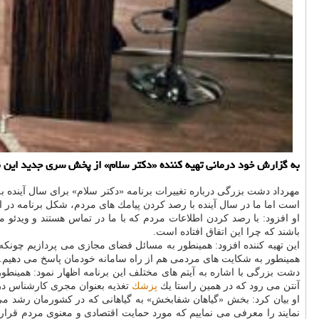
به گزارش خود درمانی تهیه كننده «دكتر سلام» از پخش سری جدید این برنامه از ۱۷ فروردین ماه، همراه با تغییراتی در ساختار و محتوای این ب
مهرداد دشت بزرگی درباره تغییرات برنامه «دكتر سلام» برای سال آینده
است اما ما در سال آینده با رصد كردن پیامك های مردم، شكل برنامه در اجر
او افزود: با رصد كردن اطلاعات مردم كه با ما در تماس هستند و ویدئو
باشند كه چرا این اتفاق افتاده است.
این تهیه كننده افزود: همینطور به مسائل فضای مجازی می پردازیم چونكه 
همینطور به شكایت های مردمی هم از راه سامانه خودمان پاسخ می دهیم.
دشت بزرگی با اشاره به آیتم های مختلف این برنامه اظهار نمود: همینط
آنتن می رود كه در همین راستا یك
پزشك
تغذیه بعنوان مجری كارشناس در 
او بیان كرد: بخش «گیاهان شفابخش» به گیاهانی كه در كشورمان رشد می ك
نمایند را معرفی می نماییم كه مورد حمایت اقتصادی و معنوی مردم قرار 