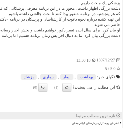
پزشكی یك مبحث داریم.
دشت بزرگی اظهار داشت: محور ما در این برنامه معرفی پزشكانی كه قص
كه هر پنجشنبه در برنامه حضور پیدا كنند تا بحث چالشی داشته باشیم.
این تهیه كننده درباره نحوه دعوت از كارشناسان و پزشكان در برنامه «دكت
حاضر می شوند.
او بیان كرد: برای سال آینده تغییر دكور خواهیم داشت و بخش اخبار رسان
دشت بزرگی بیان كرد: ما به دنبال افزایش زمان برنامه هستیم اما برنامه ما در سری جدید هم
1397/12/27
13:50:18
5.0 / 5
تگهای خبر:
بهداشت
,
بیمار
,
بیماری
,
پزشك
این مطلب را می پسندید؟
(0)
(1)
تازه ترین مطالب مرتبط
اعتراض پرستاران بیمارستان فیاض بخش