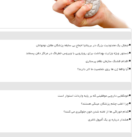
جنجال یک محدودیت بزرگ در بریتانیا اجماع بی سابقه پزشکان مقابل نوجوانان
دستور ویژه وزارت بهداشت برای رویارویی با ویروس خطرناک در مراکز دفن پسماند
اقدام قشنگ سازمان نظام پرستاری
آیا واقعا ژن ها روی شخصیت ما اثر دارند؟
خودکفایی دارویی موفقیتی که بر پایه واردات استوار است
چرا اغلب چشم پزشکان عینکی هستند؟
کدام خوراکی ها از لخته شدن خون جلوگیری می کنند؟
هشدار درباره ی یک آمپول لاغری