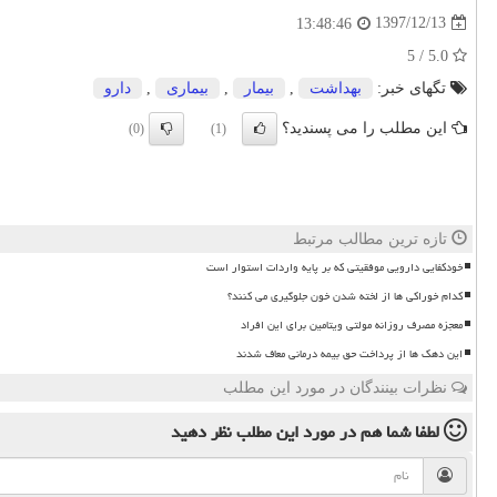
1397/12/13
13:48:46
5.0 / 5
تگهای خبر:
بهداشت
,
بیمار
,
بیماری
,
دارو
این مطلب را می پسندید؟
(0)
(1)
تازه ترین مطالب مرتبط
خودکفایی دارویی موفقیتی که بر پایه واردات استوار است
کدام خوراکی ها از لخته شدن خون جلوگیری می کنند؟
معجزه مصرف روزانه مولتی ویتامین برای این افراد
این دهک ها از پرداخت حق بیمه درمانی معاف شدند
نظرات بینندگان در مورد این مطلب
لطفا شما هم
در مورد این مطلب
نظر دهید