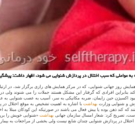
 به عواملی كه سبب اختلال در پردازش شنوایی می شود، اظهار داشت: پیشگی
مایش روز جهانی شنوایی، كه در مركز همایش های رازی برگزار شد، در ارتبا
ند بنابراین افرادی كه گرفتار این مشكل هستند جملات را می شنوند ولی در
مبود اكسیژن حین زایمان، ضربه مكانیكی به سر، آسیب به عصب شنوایی به عل
 و شنوایی وزارت
بهداشت
با اشاره به اهمیت تشخیص به موقع اختلال در 
د كه كند ذهن بوده یا بیش فعال می باشند در صورتیكه این كودكان مبتلا به اخ
ت، تصریح كرد: شعار امسال سازمان جهانی
بهداشت
«شنوایی خویش را بررس