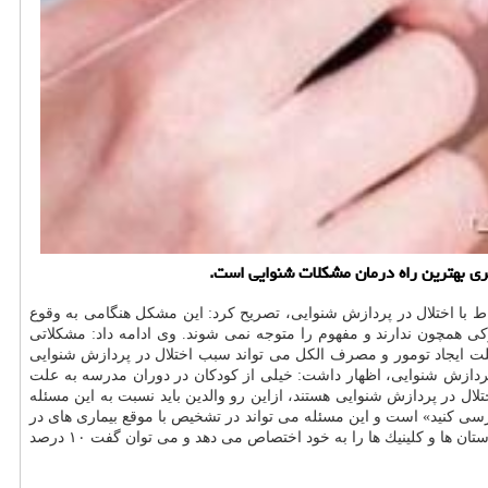
ری بهترین راه درمان مشكلات شنوایی است.
ط با اختلال در پردازش شنوایی، تصریح كرد: این مشكل هنگامی به وقوع
كی همچون ندارند و مفهوم را متوجه نمی شوند. وی ادامه داد: مشكلاتی
ت ایجاد تومور و مصرف الكل می تواند سبب اختلال در پردازش شنوایی
پردازش شنوایی، اظهار داشت: خیلی از كودكان در دوران مدرسه به علت
تلال در پردازش شنوایی هستند، ازاین رو والدین باید نسبت به این مسئله
ی كنید» است و این مسئله می تواند در تشخیص با موقع بیماری های در
رابطه با شنوایی بسیار حائز اهمیت باشد. وی اظهار داشت: هرچند ابتلاء به اختلال در پردازش شنوایی چندان شایع نیست ولی بخشی از مراجعات به بیمارستان ها و كلینیك ها را به خود اختصاص می دهد و می توان گفت ۱۰ درصد