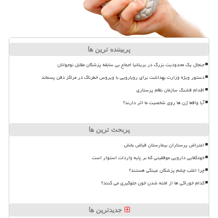
پربیننده ترین ها
جنجال یک محدودیت بزرگ در بریتانیا اجماع بی سابقه پزشکان مقابل نوجوانان
دستور ویژه وزارت بهداشت برای رویارویی با ویروس خطرناک در مراکز دفن پسماند
اقدام قشنگ سازمان نظام پرستاری
آیا واقعا ژن ها روی شخصیت ما اثر دارند؟
پربحث ترین ها
اعتراض پرستاران بیمارستان فیاض بخش
خودکفایی دارویی موفقیتی که بر پایه واردات استوار است
چرا اغلب چشم پزشکان عینکی هستند؟
کدام خوراکی ها از لخته شدن خون جلوگیری می کنند؟
جدیدترین ها