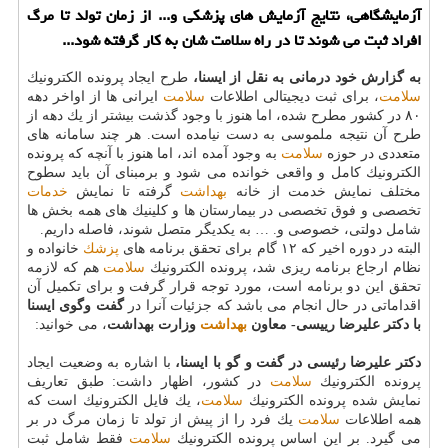
آزمایشگاهی، نتایج آزمایش های پزشكی و... از زمان تولد تا مرگ
افراد ثبت می شوند تا در راه سلامت شان به كار گرفته شود...
به گزارش خود درمانی به نقل از ایسنا،
طرح ایجاد پرونده الكترونیك
سلامت
، برای ثبت دیجیتالی اطلاعات
سلامت
ایرانی ها از اواخر دهه
۸۰ در كشور مطرح شده، اما هنوز با وجود گذشت بیشتر از یك دهه از
طرح آن نتیجه ملموسی به دست نیامده است. هر چند سامانه های
متعددی در حوزه
سلامت
به وجود آمده اند، اما هنوز با آنچه كه پرونده
الكترونیك كامل و واقعی خوانده می شود و برمبنای آن باید سطوح
مختلف نمایش خدمت از خانه
بهداشت
گرفته تا نمایش
خدمات
تخصصی و فوق تخصصی در بیمارستان ها و كلینیك های همه بخش ها
شامل دولتی، خصوصی و. … به یكدیگر متصل شوند، فاصله داریم.
البته در دوره اخیر كه ۱۲ گام برای تحقق برنامه های
پزشك
خانواده و
نظام ارجاع برنامه ریزی شد، پرونده الكترونیك
سلامت
هم كه لازمه
تحقق این دو برنامه است، مورد توجه قرار گرفت و برای تكمیل آن
اقداماتی در حال انجام می باشد كه جزئیات آنرا در
گفت وگوی ایسنا
با دكتر علیرضا رییسی- معاون
بهداشت
وزارت بهداشت
، می خوانید:
دكتر علیرضا رئیسی در گفت و گو با ایسنا،
با اشاره به وضعیت ایجاد
پرونده الكترونیك
سلامت
در كشور، اظهار داشت: طبق تعاریف
نمایش شده پرونده الكترونیك
سلامت
، یك فایل الكترونیك است كه
همه اطلاعات
سلامت
یك فرد را از پیش از تولد تا زمان مرگ در بر
می گیرد. بر این اساس پرونده الكترونیك
سلامت
فقط شامل ثبت