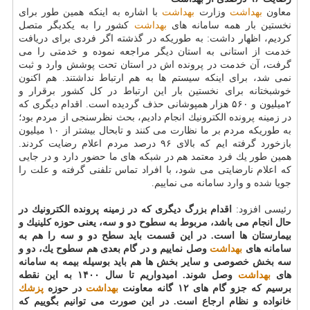
معاون
بهداشت
وزارت
بهداشت
با اشاره به اینكه همین طور برای
نخستین بار همه سامانه های
بهداشت
كشور را به یكدیگر متصل
كردیم، اظهار داشت: به طوریكه در گذشته اگر فردی برای دریافت
خدمت از استانی به استان دیگر مراجعه نموده و خدمتی را می
گرفت، آن خدمت در پرونده اش در استان تحت پوشش وارد و ثبت
نمی شد، برای اینكه سیستم ها به هم ارتباط نداشتند. هم اكنون
خوشبختانه برای نخستین بار این ارتباط در كل كشور برقرار و
۲میلیون و ۵۶۰ هزار همپوشانی حذف گردیده است. اقدام دیگری كه
در زمینه پرونده الكترونیك انجام دادیم، بحث نظرسنجی از مردم بود؛
به طوریكه مردم بر ما نظارت می كنند و تابحال بیشتر از ۱۰ میلیون
بازخورد گرفته ایم كه بالای ۹۶ درصد مردم اعلام رضایت كردند.
همین طور یك فرد معتمد هم در شبكه های ما حضور دارد و در جایی
كه اعلام نارضایتی می شود، با افراد تماس تلفنی گرفته و علت را
جویا شده و وارد سامانه می نماییم.
رئیسی افزود:
اقدام بزرگ دیگری كه در زمینه پرونده الكترونیك در
حال انجام می باشد، مربوط به سطوح دو و سه، یعنی حوزه كلینیك و
بیمارستان ها است. در این قسمت باید سطح دو و سه را هم به
سامانه های
بهداشت
وصل نماییم و در گام بعدی هم سطوح یك، دو و
سه بخش خصوصی و سایر بخش ها هم باید بوسیله بیمه به سامانه
های
بهداشت
وصل شوند. امیدواریم تا سال ۱۴۰۰ به این نقطه
برسیم كه جزو گام های ۱۲ گانه معاونت
بهداشت
در حوزه
پزشك
خانواده و نظام ارجاع است. در این صورت می توانیم بگوییم كه