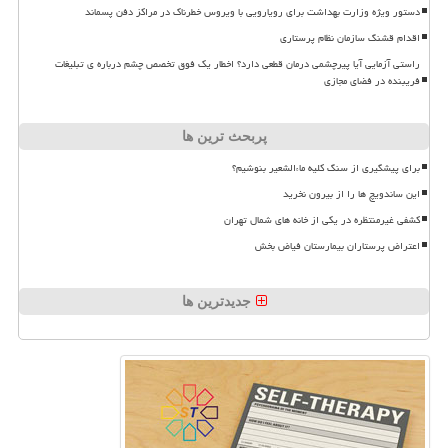
دستور ویژه وزارت بهداشت برای رویارویی با ویروس خطرناک در مراکز دفن پسماند
اقدام قشنگ سازمان نظام پرستاری
راستی آزمایی آیا پیرچشمی درمان قطعی دارد؟ اخطار یک فوق تخصص چشم درباره ی تبلیغات
فریبنده در فضای مجازی
پربحث ترین ها
برای پیشگیری از سنگ کلیه ماءالشعیر بنوشیم؟
این ساندویچ ها را از بیرون نخرید
کشفی غیرمنتظره در یکی از خانه های شمال تهران
اعتراض پرستاران بیمارستان فیاض بخش
جدیدترین ها