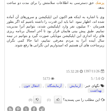
پزشك
حق دسترسی به اطلاعات سلامتش را برای مدت دو ساعت
بدهد.
وی با اشاره به اینكه هم اكنون این اپلیكیشن و سرورهای آن آماده
شده اند، اظهار نمود: اما باید این قدرت را داشته باشیم كه اگر بطور
همزمان ۲۰ میلیون نفر وارد اپلیكیشن شدند، بتوانیم آنرا مدیریت
نماییم. طبق پیش بینی هایمان قرار بود تا آخر امسال برنامه ریزی
های راه اندازی این اپلیكیشن موبایلی صورت گیرد و بتوانیم در نیمه
سال آینده آنرا به مردم معرفی نماییم، اما حالا كمی نگران
زیرساخت های آن هستیم كه امیدواریم این نگرانی ها رفع شوند.
1397/11/26
15:32:28
5173
5.0 / 5
تگهای خبر:
آزمایش
,
آزمایشگاه
,
انتقال خون
,
بهداشت
این مطلب را می پسندید؟
(0)
(1)
X