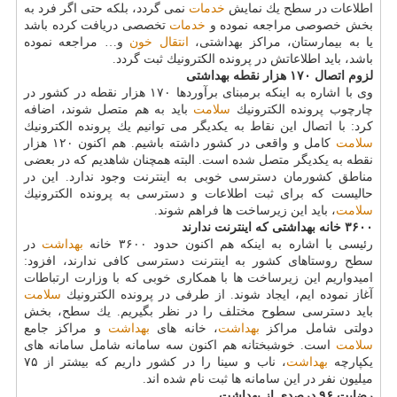
اطلاعات در سطح یك نمایش
خدمات
نمی گردد، بلكه حتی اگر فرد به
بخش خصوصی مراجعه نموده و
خدمات
تخصصی دریافت كرده باشد
یا به بیمارستان، مراكز بهداشتی،
انتقال خون
و… مراجعه نموده
باشد، باید اطلاعاتش در پرونده الكترونیك ثبت گردد.
لزوم اتصال ۱۷۰ هزار نقطه بهداشتی
وی با اشاره به اینكه برمبنای برآوردها ۱۷۰ هزار نقطه در كشور در
چارچوب پرونده الكترونیك
سلامت
باید به هم متصل شوند، اضافه
كرد: با اتصال این نقاط به یكدیگر می توانیم یك پرونده الكترونیك
سلامت
كامل و واقعی در كشور داشته باشیم. هم اكنون ۱۲۰ هزار
نقطه به یكدیگر متصل شده است. البته همچنان شاهدیم كه در بعضی
مناطق كشورمان دسترسی خوبی به اینترنت وجود ندارد. این در
حالیست كه برای ثبت اطلاعات و دسترسی به پرونده الكترونیك
سلامت
، باید این زیرساخت ها فراهم شوند.
۳۶۰۰ خانه بهداشتی كه اینترنت ندارند
رئیسی با اشاره به اینكه هم اكنون حدود ۳۶۰۰ خانه
بهداشت
در
سطح روستاهای كشور به اینترنت دسترسی كافی ندارند، افزود:
امیدواریم این زیرساخت ها با همكاری خوبی كه با وزارت ارتباطات
آغاز نموده ایم، ایجاد شوند. از طرفی در پرونده الكترونیك
سلامت
باید دسترسی سطوح مختلف را در نظر بگیریم. یك سطح، بخش
دولتی شامل مراكز
بهداشت
، خانه های
بهداشت
و مراكز جامع
سلامت
است. خوشبختانه هم اكنون سه سامانه شامل سامانه های
یكپارچه
بهداشت
، ناب و سینا را در كشور داریم كه بیشتر از ۷۵
میلیون نفر در این سامانه ها ثبت نام شده اند.
رضایت ۹۶ درصدی از بهداشت