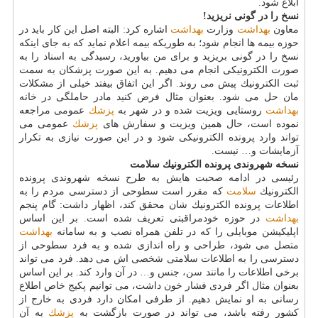
ابلاغ شود.
نسخ را در گونی نریزید!
معاون
بهداشت
وزارت
بهداشت
اشاره كرد: البته اصل این كار باید در
حوزه بیمه ها انجام شود؛ به طوریكه بیمه اعلام نماید كه به جای اینكه
نسخ را در گونی بریزید و برای من بیاورید، رسیدگی به اسناد را به
صورت الكترونیكی انجام می دهیم. به این صورت پزشكان به سمت
ثبت الكترونیك پیش می روند. اگر این اتفاق بیفتد خیلی از مشكلات
مان حل می شود. بعنوان مثال فرض كنید مادر حاملگی در خانه
بهداشت
روستایی ویزیت شده و در شهر به
پزشك
عمومی مراجعه
نموده است، حال همین ویزیت و سفارش های
پزشك
عمومی می
تواند وارد پرونده الكترونیكی شود و در این صورت نیازی به تكرار
آزمایشات و… نیست.
نسخه شهروندی پرونده الكترونیك سلامت
رئیسی در ادامه صحبت هایش به طرح نسخه شهروندی پرونده
الكترونیك
سلامت
كه مقرر است سطوحی از دسترسی مردم را به
اطلاعات پرونده الكترونیك شان محقق كند، اظهار داشت: گام پنجم
بهداشت
در حوزه خودمراقبتی تعریف شده است. بر این اساس
اپلیكیشن موبایلی را كه در تلفن همراه نصب و به سامانه
بهداشت
متصل می شود، طراحی و راه اندازی شده و به فرد سطوحی از
دسترسی را به اطلاعات سلامتی شخصی اش می دهد. فرد می تواند
برخی اطلاعات را مانند سن، جنس و… در آن وارد كند. بر این اساس
بعنوان مثال اگر فردی فشار خون داشت، می توانیم پكیج خاص اطلاع
رسانی به او نمایش دهیم. از طرفی امكان دارد فردی به خارج از
كشور رفته باشد، می تواند در صورت بازگشت به
پزشك
به آن