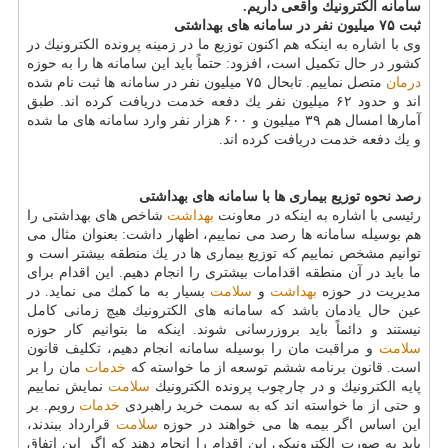
سامانه الكترونیك واقعی داریم.
ثبت ۷۵ میلیون نفر در سامانه های بهداشتی
وی با اشاره به اینكه هم اكنون توزیع ما در زمینه پرونده الكترونیك در
كشور در حال تكمیل است، افزود: حتماً باید این سامانه ها را به حوزه
درمان
متصل نماییم. تابحال ۷۵ میلیون نفر در سامانه ها ثبت نام شده
اند و حدود ۶۲ میلیون نفر یك دفعه خدمت دریافت كرده اند. طبق
آمارها امسال هم ۳۹ میلیون و ۶۰۰ هزار نفر وارد سامانه های ما شده
و یك دفعه خدمت دریافت كرده اند.
رصد نحوه توزیع بیماری ها با سامانه های بهداشتی
رئیسی با اشاره به اینكه در معاونت
بهداشت
شاخص های بهداشتی را
هم بوسیله سامانه ها رصد می نماییم، اظهار داشت: بعنوان مثال می
توانیم مشخص نماییم كه توزیع بیماری ها در یك منطقه بیشتر است و
ما باید در آن منطقه اقدامات بیشتری را انجام دهیم. این اقدام برای
مدیریت در حوزه
بهداشت
و
سلامت
بسیار به ما كمك می نماید. در
عین حال یادمان باشد كه سامانه های الكترونیك هیچ زمانی كامل
نیستند و دائماً باید بروزرسانی شوند. اینكه ما بتوانیم كار حوزه
سلامت
و مراقبت مان را بوسیله سامانه انجام دهیم، تكلیف قانون
است. قانون برنامه ششم توسعه از ما خواسته كه
خدمات
مان را بر
پایه الكترونیك و در چارچوب پرونده الكترونیك
سلامت
نمایش نماییم
و حتی از ما خواسته اند كه به سمت خرید راهبردی
خدمات
رویم. بر
این اساس اگر بیمه ها می خواهند در حوزه
سلامت
قرارداد ببندند،
باید به صورت الكترونیكی این اقدام را انجام دهند كه اگر این اتفاق