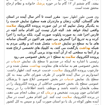
بیفتد، گام ششم از ۱۲ گام ما در حوزه
پزشك
خانواده و نظام ارجاع
محقق شده است.
وی همین طور اظهار نمود:
مقرر است تا آخر سال آینده در استان
های گلستان، گیلان، زنجان و مازندران همه سطوح نمایش خدمت را
به یكدیگر وصل نماییم كه در این صورت پرونده الكترونیك
سلامت
واقعی ایجاد خواهد شد. البته قرار نیست این اقدام مانند آنچه در
فارس اجرا شد، به صورت پایلوت صورت گیرد، بلكه برنامه را اجرا
كرده و به تدریج آنرا گسترش می دهیم. هم اكنون در گلستان سامانه
های ما به سطح دو نمایش
خدمات
متصل شده اند و وقتی مردم به
شبكه
بهداشت
بازگشت می كنند، به كلینیك های تخصصی ارجاع شده
و از آنجا به سطحی كه از آن آمده بودند برمی گردند.
پرونده الكترونیك
سلامت
به سطح ۱ در بخش خصوصی می رود
رئیسی با اشاره به اینكه در صددیم تا سطح یك نمایش
خدمات
در
بخش خصوصی هم به سامانه های معاونت
بهداشت
متصل شده و در
چارچوب پرونده الكترونیك
سلامت
، خدمت عرضه كنند، اظهار داشت:
امیدواریم در سال آینده قانونی از طرف شورای عالی بیمه به كل
سطح یك نمایش
خدمات
در بخش خصوصی ابلاغ شود تا پزشكان
عمومی سطح یك بخش خصوصی حداقلی از پرونده الكترونیك را در
مطب هایشان داشته باشند و موظف باشند اطلاعات را در زمینه
اقداماتی چون ویزیت، تشخیص و
درمان
كه در مطب انجام می دهند،
در پرنده الكترونیك
سلامت
ثبت كنند. این اقدام مقرر است در سال
آینده بطور كوتاه در یك یا دو استان صورت گیرد و سپس به كل كشور