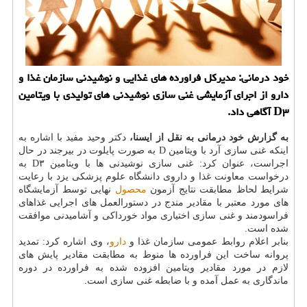
خود درمانی: مدیركل فراورده های غذایی و نوشیدنی سازمان غذا و
دارو از اجرای آزمایشی غنی سازی نوشیدنی های تولیدی با ویتامین
D۳ آگاهی داد.
به گزارش خود درمانی به نقل از ایسنا،
دكتر وحید مفید با اشاره به
اینكه غنی سازی آرد با ویتامین D به صورت پایلوت در بیرجند در حال
اجراست، عنوان كرد: غنی سازی نوشیدنی ها با ویتامین D۳ به
درخواست معاونت غذا و داروی دانشگاه علوم پزشكی یزد با رعایت
شرایط لحاظ مطابقت نتایج آزمون
محصول
نهایی توسط آزمایشگاه
های مورد معتبر با مقادیر مندج در دستورالعمل های اجرایی غذاهای
فراسودمند و غنی سازی اختیاری مواد خورداكی و آشامیدنی موافقت
شده است.
بنابر اعلام روابط عمومی سازمان غذا و
دارو
، وی اشاره كرد: تمدید
پروانه ساخت این فراورده ها منوط به مطابقت مقادیر پایش های
لازم در مورد مقادیر ویتامین افزوده شده به فراورده در دوره
ماندگاری به عمل آمده و با ضابطه غنی سازی است.