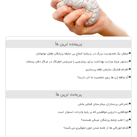
پربیننده ترین ها
جنجال یک محدودیت بزرگ در بریتانیا اجماع بی سابقه پزشکان مقابل نوجوانان
دستور ویژه وزارت بهداشت برای رویارویی با ویروس خطرناک در مراکز دفن پسماند
اقدام قشنگ سازمان نظام پرستاری
آیا واقعا ژن ها روی شخصیت ما اثر دارند؟
پربحث ترین ها
اعتراض پرستاران بیمارستان فیاض بخش
خودکفایی دارویی موفقیتی که بر پایه واردات استوار است
چرا اغلب چشم پزشکان عینکی هستند؟
کدام خوراکی ها از لخته شدن خون جلوگیری می کنند؟