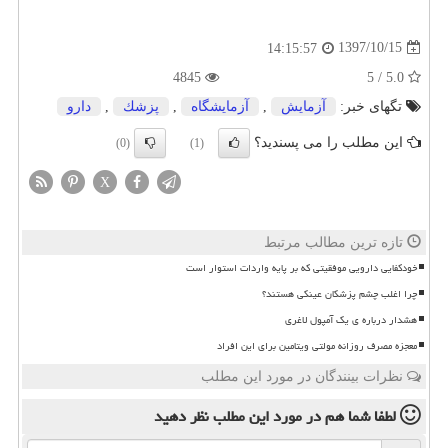
1397/10/15
14:15:57
4845
5.0 / 5
تگهای خبر:
آزمایش
,
آزمایشگاه
,
پزشك
,
دارو
این مطلب را می پسندید؟
(0)
(1)
X
تازه ترین مطالب مرتبط
خودکفایی دارویی موفقیتی که بر پایه واردات استوار است
چرا اغلب چشم پزشکان عینکی هستند؟
هشدار درباره ی یک آمپول لاغری
معجزه مصرف روزانه مولتی ویتامین برای این افراد
نظرات بینندگان در مورد این مطلب
لطفا شما هم
در مورد این مطلب
نظر دهید