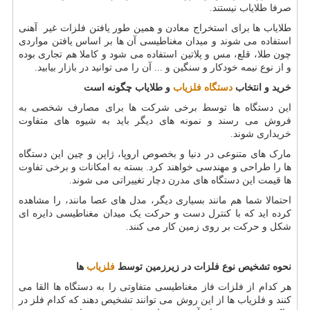
صرفا طلایاب نیستند.
طلایاب ها برای استخراج معادن و همین طور یافتن فلزات غیر آهنی
استفاده می شوند و میدان مغناطیسی آن ها بر اساس یافتن مواردی
چون طلا، قلع، مس و پلاتین استفاده می شود و کاملا هم تجاری بوده
و از نوع نیمه خودکار و سنگین و ... آن را می توانید در بازار بیابید.
خرید و انتخاب
دستگاه فلزیاب
و طلایاب چگونه است
این دستگاه ها توسط برخی شرکت ها برای مصارف شخصی به
فروش می رسند و نمونه های دیگر باید به شیوه های متفاوت
خریداری شوند.
مارک های متنوعی در دنیا و بخصوص اروپا، ژاپن و چین این دستگاه
ها را طراحی و مهندسی خواهند کرد. بسته به امکانات و برخی تفاوت
ها قیمت این دستگاه های مدرن دچار تغییراتی می شوند.
احتمالا شما هم مانند بسیاری دیگر، مدل های عصا مانند، را مشاهده
کرده اید که با کنترل دست و حرکت یک میدان مغناطیسی دایره ای
شکل و حرکت بر روی زمین کار می کنند.
نحوه تشخیص نوع فلزات در زیرزمین توسط
فلزیاب
ها
هر کدام از فلزات فاز مغناطیسی متفاوتی را به دستگاه ها القا می
کنند و فلزیاب ها از این روش می توانند تشخیص دهند که کدام فلز در