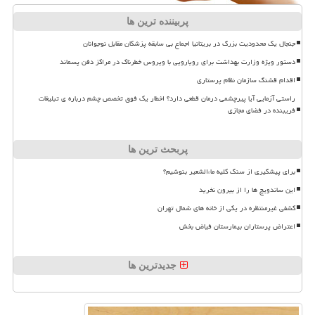
پربیننده ترین ها
جنجال یک محدودیت بزرگ در بریتانیا اجماع بی سابقه پزشکان مقابل نوجوانان
دستور ویژه وزارت بهداشت برای رویارویی با ویروس خطرناک در مراکز دفن پسماند
اقدام قشنگ سازمان نظام پرستاری
راستی آزمایی آیا پیرچشمی درمان قطعی دارد؟ اخطار یک فوق تخصص چشم درباره ی تبلیغات
فریبنده در فضای مجازی
پربحث ترین ها
برای پیشگیری از سنگ کلیه ماءالشعیر بنوشیم؟
این ساندویچ ها را از بیرون نخرید
کشفی غیرمنتظره در یکی از خانه های شمال تهران
اعتراض پرستاران بیمارستان فیاض بخش
جدیدترین ها