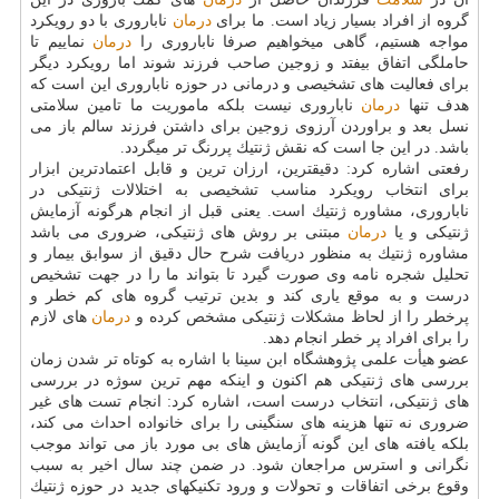
گروه از افراد بسیار زیاد است. ما برای
درمان
ناباروری با دو رویكرد
مواجه هستیم، گاهی می­خواهیم صرفا ناباروری را
درمان
نماییم تا
حاملگی اتفاق بیفتد و زوجین صاحب فرزند شوند اما رویكرد دیگر
برای فعالیت های تشخیصی و درمانی در حوزه ناباروری این است كه
هدف تنها
درمان
ناباروری نیست بلكه ماموریت ما تامین سلامتی
نسل بعد و براوردن آرزوی زوجین برای داشتن فرزند سالم باز می
باشد. در این جا است كه نقش ژنتیك پررنگ تر میگردد.
رفعتی اشاره كرد: دقیق­ترین، ارزان ترین و قابل اعتمادترین ابزار
برای انتخاب رویكرد مناسب تشخیصی به اختلالات ژنتیكی در
ناباروری، مشاوره ژنتیك است. یعنی قبل از انجام هرگونه آزمایش
ژنتیكی و یا
درمان
مبتنی بر روش های ژنتیكی، ضروری می باشد
مشاوره ژنتیك به منظور دریافت شرح حال دقیق از سوابق بیمار و
تحلیل شجره نامه وی صورت گیرد تا بتواند ما را در جهت تشخیص
درست و به موقع یاری كند و بدین ترتیب گروه های كم خطر و
پرخطر را از لحاظ مشكلات ژنتیكی مشخص كرده و
درمان
های لازم
را برای افراد پر خطر انجام دهد.
عضو هیأت علمی پژوهشگاه ابن سینا با اشاره به كوتاه تر شدن زمان
بررسی های ژنتیكی هم اكنون و اینكه مهم ترین سوژه در بررسی
های ژنتیكی، انتخاب درست است، اشاره كرد: انجام تست های غیر
ضروری نه تنها هزینه های سنگینی را برای خانواده احداث می كند،
بلكه یافته های این گونه آزمایش های بی مورد باز می تواند موجب
نگرانی و استرس مراجعان شود. در ضمن چند سال اخیر به سبب
وقوع برخی اتفاقات و تحولات و ورود تكنیكهای جدید در حوزه ژنتیك