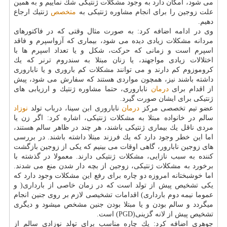
می شود، امكان دارد به وجود مشكلات ژنتیكی شك نماییم و به همین
علت زوجین را برای انجام مشاوره ژنتیكی به
متخصص
ژنتیك ارجاع
دهیم.
وی در ادامه اضافه كرد: به صورت مثال وقتی كه در فاكتورهای
مردانه مشكلات زیادی دیده می شود، بیماری كه آزواسپرم و فاقد
اسپرم است و زمانی كه حركت، شكل و یا تعداد اسپرم ها با
اختلالات زیادی مواجهند، یا زنان مبتلا به سندروم ترنر كه یك
كروموزوم كم دارند و می توانند مشكلات كم باروری و یا ناباروری
داشته باشند نیز، همچون مواردی هستند كه سفارش می شود، پیش
از اقدام برای
درمان
ناباروری، حتما مشاوره ژنتیك­ و ارزیابی های
ژنتیكی برای ایشان صورت گیرد.
عضو تیم تخصصی مركز
درمان
ناباروری ابن سینا، درباب تولد
نوزاد
سالم در خانواده مبتلا به مشكلات ژنتیكی، اشاره كرد: اگر زن یا
مردی ناقل یك بیماری ژنتیكی باشند، هر چند در ظاهر سالم هستند،
اما این خطر وجود دارد كه یك فرزند مبتلا داشته باشند. در بررسی
های زوجین نابارور، گاهی اوقات می بینیم كه یكی از زوجین بازگشت
كننده به سبب نازایی، مشكلات ژنتیكی دارند. معمولا در گذشته با
برخورد به مشكلات ژنتیكی، زوجین از بچه دار شدن منع می شدند.
اما خوشبختانه امروزه دو چاره برای رفع این مشكلات وجود دارد كه
یكی تشخیص پیش از تولد است كه در زمان خاصی از بارداری( و
عموما نیمه دوم بارداری) اقدامات تشخیصی لازم بر روی جنین انجام
میگردد و سالم بودن و یا مبتلا بودن جنین مشخص می­شود و دیگری
تشخیص پیش از لانه گزینی(PGD) است.
جوهری اضافه كرد: یك چاره مناسب برای تولد نوزادی سالم از