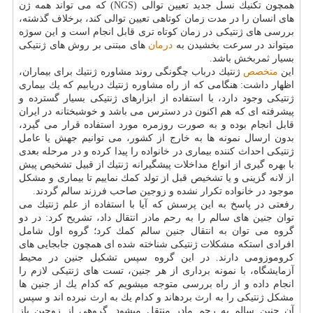
همچون تكنیك نسل جدید تعیین توالی (NGS) كه می تواند همه ژن
های انسان را در مدت زمان كوتاهی تعیین توالی كند، برخلاف گذشته،
بررسی های ژنتیكی در زمان كوتاه تری قابل انجام است و این سوژه
می­تواند در سرعت بخشیدن به
درمان
های مبتنی بر روش های ژنتیكی
بسیار ثمربخش باشد.
این
متخصص
ژنتیك درباب چگونگی روند مشاوره ژنتیك برای بیماران،
اظهار داشت: هنگامی كه از راه مشاوره ژنتیك دریابیم كه یك بیماری
ژنتیكی وجود دارد، با استفاده از ابزارهای ژنتیكی بسیار گسترده و
پیشرفته ای كه هم اكنون در دسترس می باشد و خوشبختانه در ایران
قابل انجام بوده و به صورت روزمره مورد استفاده قرار می گیرد،
بدون ارسال نمونه ها به خارج از كشور، می توانیم جهش یا عامل
ژنتیكی احداث كننده بیماری در خانواده را پیدا كرده و در مرحله بعدی
با بهره گیری از انواع مداخلات پیشگیرانه ژنتیك از قبیل تشخیص پیش
از لانه گزینی و یا تشخیص­ قبل از تولد كمك نماییم تا بیماری و مشكل
موجود در خانواده تكرار نشده و زوجین صاحب فرزند سالم گردند.
رفعتی در پاسخ به این پرسش كه آیا با استفاده از علم ژنتیك می
توان جنین های سالم را به رحم مادر انتقال داد، تشریح كرد: در دو
گروه می توان به انتقال جنین سالم كمك كرد؛ گروه اول شامل
افرادی است­كه مشكلات ژنتیكی شناخته شده ای همچون جابجایی های
كروموزومی دارند. در این گروه سپس تشكیل جنین در محیط
آزمایشگاه، با نمونه برداری از هر جنین، تست های ژنتیكی لازم را
انجام داده و از راه بررسی متوجه می­شویم كه كدام یك از جنین ها
مشكل ژنتیكی را به ارث برده­اند و كدام یك به ارث نبرده اند و سپس
آن جنین سالم به رحم مادر منتقل می­شود. گروهی از زوجین باز