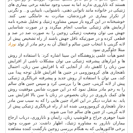
هستند كه ناباروری ندارند اما به سبب وجود سابقه برخی بیماری های
ژنتیكی در خانواده مانند ناتوانی ذهنی، ناشنوایی، نابینایی و... و نگرنی
از تكرار بیماری در فرزندشان، مبادرت به حاملگی نمی كنند.
خوشبختانه در این گروه باز سپس مشاوره ژنتیك و تحلیل شجره نامه
آزمایش های ژنتیكی مناسب انجام میگردد و در صورت شناسایی
جهش می توان وضعیت ژنتیكی زوجین را به صورت صد در صد و
قطعی كرده و در صورتیكه ناقل جهش باشند از راه تشخیص پیش از
لانه گزینی با انتخاب جنین سالم و انتقال آن به رحم مادر از تولد
نوزاد
مبتلا جلوگیری نمود.
عضو هیأت علمی پژوهشگاه ابن سینا اشاره كرد: با استفاده از روش
ها و ابزارهای پیشرفته ژنتیكی می توان مشكلات ناشی از افزایش
سن زنان را كاهش داد. از آنجایی كه با افزایش سن زنان، احتمال
ناهنجاری های كروموزومی در جنین ها افزایش قابل توجه پیدا می
كند، می توان با استفاده از روش جدید و پیشرفته غربالگری ژنتیكی
پیش از لانه گزینی، جنین ها را بررسی كرد و سپس جنین های سالم
را به رحم مادر منتقل نمود كه در این صورت شانس موفقیت روش
های كمك باروری در زنان بخصوص در زنان با سن بالا افزایش می
یابد. به عبارت دیگر در این افراد جنین هایی را كه به سبب سن مادر
دچار ناهنجاری كروموزومی شده اند از راه غربالگری ژنتیكی پیش از
لانه گزینی، از جنین های سالم جدا می شوند.
شیدا جوهری جراح و فلوشیپ زنان، زایمان و ناباروری، درباب ارجاع
بیماران نابارور به مشاوره ژنتیك، اظهار داشت: در صورت وجود
برخی فاكتورهایی كه به هنگام بررسی زوجین بازگشت كننده مشاهده