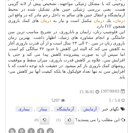
زوجینی كه با مشكل ژنتیكی مواجهند، تشخیص پیش از لانه گزینی
هست. یعنی بررسی ژنتیكی جنین های تشكیل شده در محیط
آزمایشگاه و انتقال جنین های سالم به داخل رحم مادر كه در واقع این
درمان
، یك
درمان
مكمل است و نیاز به
درمان
های كمك باروری
همچون IVF دارد.
این فلوشیپ زنان، زایمان و ناباروری، در تشریح مناسب ترین سن
حاملگی و انجام مشاوره های ژنتیك، اظهار داشت: بهترین زمان
باروری زنان در سن ۲۰ الی ۲۴ سال است و از آن قدرت باروری آغاز
به كاهش می كند كه البته این كاهش تا حدود ۳۲ سالگی كم است.
اما سپس آن به صورت پیشرونده كاهش پیدا می­ كند و حتی با
افزایش سن، علاوه بر كاهش قدرت باروری، میزان سقط و موفقیت
روشهای كمك باروری باز كم می­شود. در حقیقت باید توجه داشت كه با
افزایش سن نه تنها تعداد فولیكول­ ها بلكه كیفیت آنها نیز­ كاهش ­می­­
یابد.
1397/09/03
15:36:01
5297
5.0 / 5
تگهای خبر:
آزمایش
,
آزمایشگاه
,
بیمار
,
بیماری
این مطلب را می پسندید؟
(0)
(1)
X