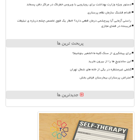
دستور ویژه وزارت بهداشت برای رویارویی با ویروس خطرناک در مراکز دفن پسماند
اقدام قشنگ سازمان نظام پرستاری
راستی آزمایی آیا پیرچشمی درمان قطعی دارد؟ اخطار یک فوق تخصص چشم درباره ی تبلیغات
فریبنده در فضای مجازی
پربحث ترین ها
برای پیشگیری از سنگ کلیه ماءالشعیر بنوشیم؟
این ساندویچ ها را از بیرون نخرید
کشفی غیرمنتظره در یکی از خانه های شمال تهران
اعتراض پرستاران بیمارستان فیاض بخش
جدیدترین ها