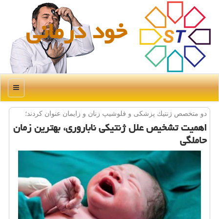
خود درمانی
منو
دو متخصص ژنتیك پزشكی و فلوشیپ زنان و زایمان عنوان كردند؛
اهمیت تشخیص علل ژنتیكی ناباروری، بهترین زمان
حاملگی