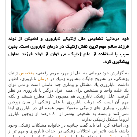
خود درمانی: تشخیص علل ژنتیكی ناباروری و اطمینان از تولد
فرزند سالم مهم ترین نقش ژنتیك در درمان ناباروری است. بدین
سبب با استفاده از علم ژنتیك، می توان از تولد فرزند معلول
پیشگیری كرد.
به گزارش خود درمانی به نقل از مهر، مریم رفعتی،
متخصص
ژنتیك
پزشكی، در تشریح جایگاه مشاوره ژنتیك در
درمان
ناباروری، اظهار
داشت: ناباروری یك مشكل و بیماری چند عاملی است و نمی توان
یك علت واحد و مشخص برای همه افراد درگیر با ناباروری در نظر
گرفت. علل ژنتیكی ناباروری هم همچون علل مطرح هستند و نكته
مهم آن است كه درباب ناباروری با علل ژنتیكی از میان زوجین
نابارور، بیماری های ژنتیكی معمولا سهم عمده ای در ناباروری ایفا
نمی كنند و بسته به تشخیص بیشتر از ۸۰ درصد از زوجین نابارور
لزوماً مشكل ژنتیكی ندارند.
وی اضافه كرد: اما باید گفت چنانچه در خانواده مشكلات ژنتیكی وجود
داشته باشد، تاثیر این اختلالات ژنتیكی در احداث ناباروری و مهم تر از
آن در
سلامت
فرزندان حاصل از
درمان
های كمك باروری در این