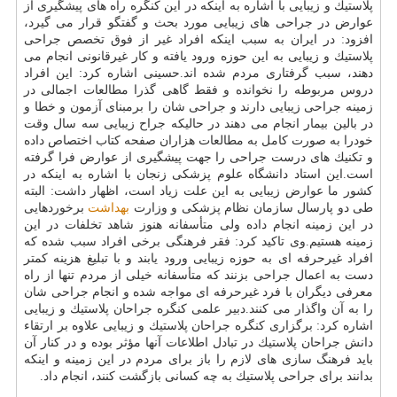
پلاستیك و زیبایی با اشاره به اینكه در این كنگره راه های پیشگیری از
عوارض در جراحی های زیبایی مورد بحث و گفتگو قرار می گیرد،
افزود: در ایران به سبب اینكه افراد غیر از فوق تخصص جراحی
پلاستیك و زیبایی به این حوزه ورود یافته و كار غیرقانونی انجام می
دهند، سبب گرفتاری مردم شده اند.حسینی اشاره كرد: این افراد
دروس مربوطه را نخوانده و فقط گاهی گذرا مطالعات اجمالی در
زمینه جراحی زیبایی دارند و جراحی شان را برمبنای آزمون و خطا و
در بالین بیمار انجام می دهند در حالیكه جراح زیبایی سه سال وقت
خودرا به صورت كامل به مطالعات هزاران صفحه كتاب اختصاص داده
و تكنیك های درست جراحی را جهت پیشگیری از عوارض فرا گرفته
است.این استاد دانشگاه علوم پزشكی زنجان با اشاره به اینكه در
كشور ما عوارض زیبایی به این علت زیاد است، اظهار داشت: البته
طی دو پارسال سازمان نظام پزشكی و وزارت
بهداشت
برخوردهایی
در این زمینه انجام داده ولی متأسفانه هنوز شاهد تخلفات در این
زمینه هستیم.وی تاكید كرد: فقر فرهنگی برخی افراد سبب شده كه
افراد غیرحرفه ای به حوزه زیبایی ورود یابند و با تبلیغ هزینه كمتر
دست به اعمال جراحی بزنند كه متأسفانه خیلی از مردم تنها از راه
معرفی دیگران با فرد غیرحرفه ای مواجه شده و انجام جراحی شان
را به آن واگذار می كنند.دبیر علمی كنگره جراحان پلاستیك و زیبایی
اشاره كرد: برگزاری كنگره جراحان پلاستیك و زیبایی علاوه بر ارتقاء
دانش جراحان پلاستیك در تبادل اطلاعات آنها مؤثر بوده و در كنار آن
باید فرهنگ سازی های لازم را باز برای مردم در این زمینه و اینكه
بدانند برای جراحی پلاستیك به چه كسانی بازگشت كنند، انجام داد.