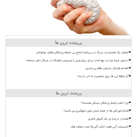
پربیننده ترین ها
جنجال یک محدودیت بزرگ در بریتانیا اجماع بی سابقه پزشکان مقابل نوجوانان
دستور ویژه وزارت بهداشت برای رویارویی با ویروس خطرناک در مراکز دفن پسماند
اقدام قشنگ سازمان نظام پرستاری
آیا واقعا ژن ها روی شخصیت ما اثر دارند؟
پربحث ترین ها
چرا اغلب چشم پزشکان عینکی هستند؟
کدام خوراکی ها از لخته شدن خون جلوگیری می کنند؟
هشدار درباره ی یک آمپول لاغری
تاسیسات آبی هفت ایالت آمریکا تحت حملات هک