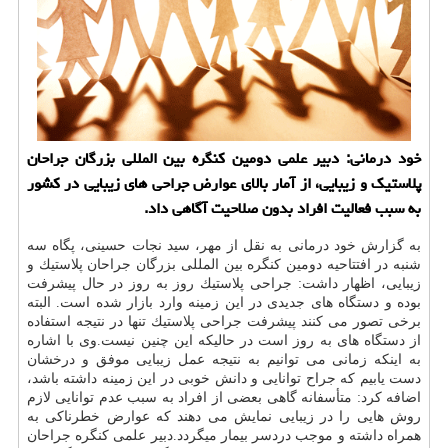
خود درمانی: دبیر علمی دومین كنگره بین المللی بزرگان جراحان
پلاستیك و زیبایی، از آمار بالای عوارض جراحی های زیبایی در كشور
به سبب فعالیت افراد بدون صلاحیت آگاهی داد.
به گزارش خود درمانی به نقل از مهر، سید نجات حسینی، پگاه سه
شنبه در افتتاحیه دومین كنگره بین المللی بزرگان جراحان پلاستیك و
زیبایی، اظهار داشت: جراحی پلاستیك روز به روز در حال پیشرفت
بوده و دستگاه های جدیدی در این زمینه وارد بازار شده است. البته
برخی تصور می كنند پیشرفت جراحی پلاستیك تنها در نتیجه استفاده
از دستگاه های به روز است در حالیكه این چنین نیست.وی با اشاره
به اینكه زمانی می توانیم به نتیجه عمل زیبایی موفق و درخشان
دست یابیم كه جراح توانایی و دانش خوبی در این زمینه داشته باشد،
اضافه كرد: متأسفانه گاهی بعضی از افراد به سبب عدم توانایی لازم
روش هایی را در زیبایی نمایش می دهند كه عوارض خطرناكی به
همراه داشته و موجب دردسر بیمار میگردد.دبیر علمی كنگره جراحان