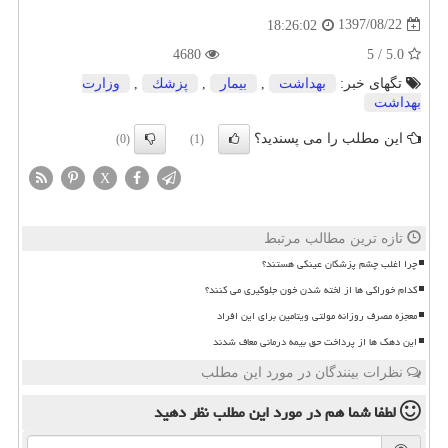
1397/08/22
18:26:02
4680
5.0 / 5
تگهای خبر:
بهداشت
,
بیمار
,
پزشك
,
وزارت
بهداشت
این مطلب را می پسندید؟
(0)
(1)
X
تازه ترین مطالب مرتبط
چرا اغلب چشم پزشکان عینکی هستند؟
کدام خوراکی ها از لخته شدن خون جلوگیری می کنند؟
معجزه مصرف روزانه مولتی ویتامین برای این افراد
این دهک ها از پرداخت حق بیمه درمانی معاف شدند
نظرات بینندگان در مورد این مطلب
لطفا شما هم
در مورد این مطلب
نظر دهید