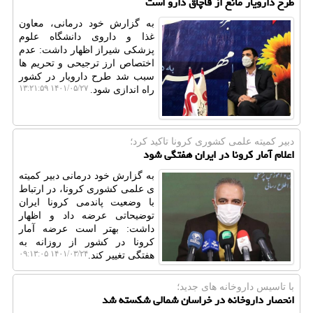
طرح دارویار مانع از قاچاق دارو است
به گزارش خود درمانی، معاون
غذا و داروی دانشگاه علوم
پزشکی شیراز اظهار داشت: عدم
اختصاص ارز ترجیحی و تحریم ها
سبب شد طرح دارویار در کشور
۱۴۰۱/۰۵/۲۷ ۱۳:۲۱:۵۹
راه اندازی شود.
دبیر كمیته علمی كشوری كرونا تاكید كرد؛
اعلام آمار کرونا در ایران هفتگی شود
به گزارش خود درمانی دبیر کمیته
ی علمی کشوری کرونا، در ارتباط
با وضعیت پاندمی کرونا ایران
توضیحاتی عرضه داد و اظهار
داشت: بهتر است عرضه آمار
کرونا در کشور از روزانه به
۱۴۰۱/۰۳/۲۴ ۰۹:۱۳:۰۵
هفتگی تغییر کند.
با تاسیس داروخانه های جدید؛
انحصار داروخانه در خراسان شمالی شکسته شد