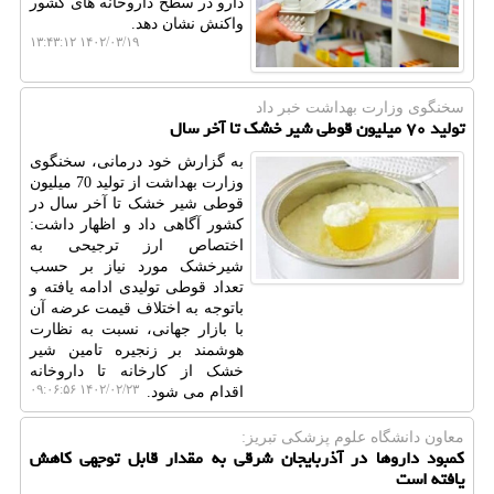
دارو در سطح داروخانه های کشور
واکنش نشان دهد.
۱۴۰۲/۰۳/۱۹ ۱۳:۴۳:۱۲
سخنگوی وزارت بهداشت خبر داد
تولید ۷۰ میلیون قوطی شیر خشک تا آخر سال
به گزارش خود درمانی، سخنگوی
وزارت بهداشت از تولید 70 میلیون
قوطی شیر خشک تا آخر سال در
کشور آگاهی داد و اظهار داشت:
اختصاص ارز ترجیحی به
شیرخشک مورد نیاز بر حسب
تعداد قوطی تولیدی ادامه یافته و
باتوجه به اختلاف قیمت عرضه آن
با بازار جهانی، نسبت به نظارت
هوشمند بر زنجیره تامین شیر
خشک از کارخانه تا داروخانه
۱۴۰۲/۰۲/۲۳ ۰۹:۰۶:۵۶
اقدام می شود.
معاون دانشگاه علوم پزشكی تبریز:
کمبود داروها در آذربایجان شرقی به مقدار قابل توجهی کاهش
یافته است