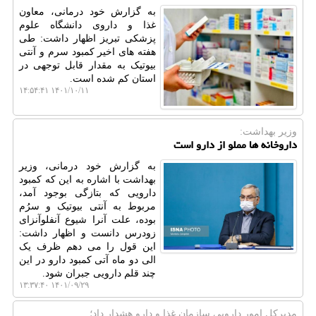
به گزارش خود درمانی، معاون
غذا و داروی دانشگاه علوم
پزشکی تبریز اظهار داشت: طی
هفته های اخیر کمبود سرم و آنتی
بیوتیک به مقدار قابل توجهی در
استان کم شده است.
۱۴۰۱/۱۰/۱۱ ۱۴:۵۴:۴۱
وزیر بهداشت:
داروخانه ها مملو از دارو است
به گزارش خود درمانی، وزیر
بهداشت با اشاره به این که کمبود
دارویی که بتازگی بوجود آمد،
مربوط به آنتی بیوتیک و سرُم
بوده، علت آنرا شیوع آنفلوآنزای
زودرس دانست و اظهار داشت:
این قول را می دهم ظرف یک
الی دو ماه آتی کمبود دارو در این
چند قلم دارویی جبران شود.
۱۴۰۱/۰۹/۲۹ ۱۳:۳۷:۴۰
مدیركل امور دارویی سازمان غذا و دارو هشدار داد؛