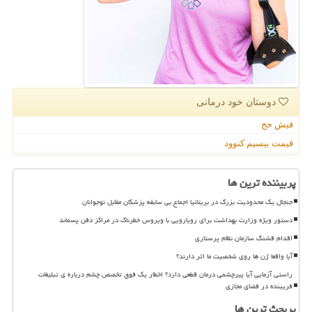
دوستان خود درمانی
فیش حج
قیمت بیسیم کنوود
پربیننده ترین ها
جنجال یک محدودیت بزرگ در بریتانیا اجماع بی سابقه پزشکان مقابل نوجوانان
دستور ویژه وزارت بهداشت برای رویارویی با ویروس خطرناک در مراکز دفن پسماند
اقدام قشنگ سازمان نظام پرستاری
آیا واقعا ژن ها روی شخصیت ما اثر دارند؟
راستی آزمایی آیا پیرچشمی درمان قطعی دارد؟ اخطار یک فوق تخصص چشم درباره ی تبلیغات
فریبنده در فضای مجازی
پربحث ترین ها