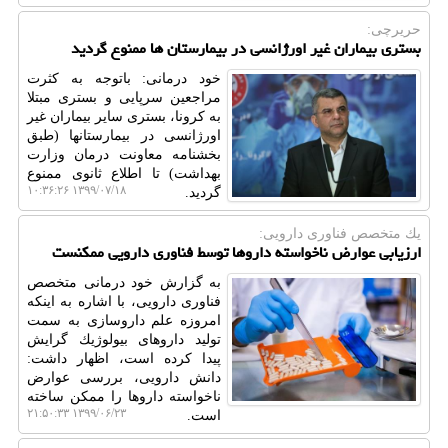
حریرچی:
بستری بیماران غیر اورژانسی در بیمارستان ها ممنوع گردید
خود درمانی: باتوجه به كثرت
مراجعین سرپایی و بستری مبتلا
به كرونا، بستری سایر بیماران غیر
اورژانسی در بیمارستانها (طبق
بخشنامه معاونت درمان وزارت
بهداشت) تا اطلاع ثانوی ممنوع
۱۳۹۹/۰۷/۱۸ ۱۰:۳۶:۲۶
گردید.
یك متخصص فناوری دارویی:
ارزیابی عوارض ناخواسته داروها توسط فناوری دارویی ممكنست
به گزارش خود درمانی متخصص
فناوری دارویی، با اشاره به اینكه
امروزه علم داروسازی به سمت
تولید داروهای بیولوژیك گرایش
پیدا كرده است، اظهار داشت:
دانش دارویی، بررسی عوارض
ناخواسته داروها را ممكن ساخته
۱۳۹۹/۰۶/۲۳ ۲۱:۵۰:۳۳
است.