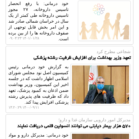
خود درمانی: با رفع انحصار
تاسیس داروخانه، ۲۷ مجوز
تاسیس داروخانه طی کمتر از یک
سال در خراسان شمالی صادر شد
و این امر بخش قابل توجهی از
صفوف داروخانه ها را از بین برده
۱۴۰۱/۰۱/۲۸ ۰۹:۰۴:۲۳
است.
شجاعی مطرح كرد
تعهد وزیر بهداشت برای افزایش ظرفیت رشته پزشکی
به گزارش خود درمانی رئیس
کمیسیون اصل نود مجلس شورای
اسلامی اظهار داشت که در جلسه
اخیر این کمیسیون، وزیر بهداشت
ضمن اذعان به ⁧‫کمبود پزشک‬⁩، تعهد
داد که ظرفیت های پذیرش رشته
پزشکی افزایش پیدا کند.
۱۴۰۰/۰۹/۱۱ ۱۴:۲۰:۲۹
مدیركل امور دارویی سازمان غذا و دارو؛
۵۷۰ هزار بیمار دیابتی می توانند انسولین قلمی دریافت نمایند
خود درمانی: مدیرکل دارو و مواد