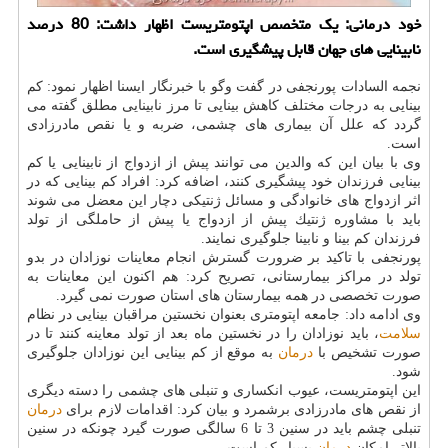
خود درمانی: یك متخصص اپتومتریست اظهار داشت: 80 درصد
نابینایی های جهان قابل پیشگیری است.
نجمه السادات پورنجفی در گفت وگو با خبرنگار ایسنا اظهار نمود: كم
بینایی به درجات مختلف كاهش بینایی تا مرز نابینایی مطلق گفته می
گردد كه علل آن بیماری های چشمی، ضربه و یا نقص مادرزادی
است.
وی با بیان این كه والدین می توانند پیش از ازدواج از نابینایی یا كم
بینایی فرزندان خود پیشگیری كنند، اضافه كرد: افراد كم بینایی كه در
اثر ازدواج های خانوادگی و مسائل ژنتیكی دچار این معضل می شوند
باید با مشاوره ژنتیك پیش از ازدواج یا پیش از حاملگی از تولد
فرزندان كم بینا و نابینا جلوگیری نمایند.
پورنجفی با تاكید بر ضرورت گسترش انجام معاینات نوزادان در بدو
تولد در مراكز بیمارستانی، تصریح كرد: هم اكنون این معاینات به
صورت تخصصی در همه بیمارستان های استان صورت نمی گیرد.
وی ادامه داد: جامعه اپتومتری بعنوان نخستین مراقبان بینایی در نظام
سلامت
، باید نوزادان را در نخستین ماه بعد از تولد معاینه كنند تا در
صورت تشخیص با
درمان
به موقع از كم بینایی این نوزادان جلوگیری
شود.
این اپتومتریست، عیوب انكساری و تنبلی های چشمی را دسته دیگری
از نقص های مادرزادی برشمرد و بیان كرد: اقدامات لازم برای
درمان
تنبلی چشم باید در سنین 3 تا 6 سالگی صورت گیرد چونكه در سنین
بالاتر امكان
درمان
بسیار كم است.