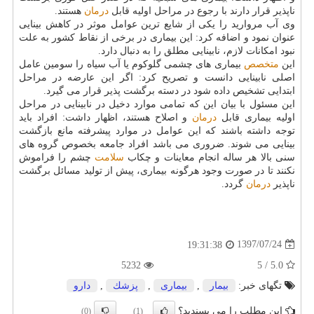
ناپذیر قرار دارند با رجوع در مراحل اولیه قابل
درمان
هستند.
وی آب مروارید را یكی از شایع ترین عوامل موثر در كاهش بینایی
عنوان نمود و اضافه كرد: این بیماری در برخی از نقاط كشور به علت
نبود امكانات لازم، نابینایی مطلق را به دنبال دارد.
این
متخصص
بیماری های چشمی گلوكوم یا آب سیاه را سومین عامل
اصلی نابینایی دانست و تصریح كرد: اگر این عارضه در مراحل
ابتدایی تشخیص داده شود در دسته برگشت پذیر قرار می گیرد.
این مسئول با بیان این كه تمامی موارد دخیل در نابینایی در مراحل
اولیه بیماری قابل
درمان
و اصلاح هستند، اظهار داشت: افراد باید
توجه داشته باشند كه این عوامل در موارد پیشرفته مانع بازگشت
بینایی می شوند. ضروری می باشد افراد جامعه بخصوص گروه های
سنی بالا هر ساله انجام معاینات و چكاب
سلامت
چشم را فراموش
نكنند تا در صورت وجود هرگونه بیماری، پیش از تولید مسائل برگشت
ناپذیر
درمان
گردد.
1397/07/24
19:31:38
5232
5.0 / 5
تگهای خبر:
بیمار
,
بیماری
,
پزشك
,
دارو
این مطلب را می پسندید؟
(0)
(1)