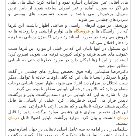
های آفتابی غیر استاندارد اشاره نمود و اضافه كرد: عینك های طبی
هم اگر به صورت آماده و غیر اصولی ساخته شوند از پایین ترین
متریال برخوردار می باشند و سبب حساسیت های پوستی و
سردردهای چشمی می شوند.
پورنجفی در مورد لنزهای آرایشی و ساعتی اظهار داشت: این لنزها
كه در آرایشگاه ها و
فروشگاه
های لوازم آرایشی و داروخانه ها به
فروش می رسد در صورت استاندارد نبودن اكسیژن رسانی به قرنیه
را دچار اختلال می كند.
این مسئول در انتها بابیان این كه در خیلی از موارد این لنزها سبب
عفونت های شدید قرنیه و تولید كدورت قرنیه می شوند، تصریح كرد:
استفاده از این لنزها امكان دارد در موارد خطرناك حتی به نابینایی
مطلق منجر شود.
دكتر«رضا سلیمانی زاد» فوق تخصص بیماری های چشمی در گفت
وگو با خبرنگار ایسنا با بیان این كه گاهی اوقات حادثه یا عواملی دیگر
سبب اختلال در میزان دید افراد می شود، اظهار نمود: نابینایی درجات
متفاوتی دارد كه بالاترین درجه آن نابینایی مطلق نامیده می گردد.
وی با اشاره به این كه نابینایی در دو دسته برگشت پذیر و برگشت
ناپذیر قرار می گیرد، خاطرنشان كرد: خیلی از نابینایی ها قابل
پیگیری هستند چونكه نابینایی و كم بینایی، ارثی یا غیرارثی است.
این فوق تخصص بیماری های چشمی موارد برگشت پذیر را قابل
درمان
دانست و بیان كرد: موارد برگشت ناپذیر اصولا قابل
درمان
نیستند.
سلیمانی زاد در ادامه به سه عامل اصلی نابینایی در جهان اشاره نمود
و اظهار داشت: بیماری های شبكیه كه در صدر علل كوری برگشت