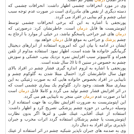
وی در مورد انحرافات چشمی اظهار داشت: انحرافات چشمی كه
دسته دیگری از نقص های مادرزادی است در صورت عدم توجه سبب
تنبلی چشم و كم بینایی در افراد می گردد.
پورنجفی با اشاره به این كه برخی انحرافات چشمی توسط
اپتومتریست ها قابل
درمان
است، خاطرنشان كرد: درصورتی كه
درمان
های غیر جراحی پاسخگو نباشد، در خیلی از موارد با ارجاع به
چشم
پزشك
و جراحی به موقع قابل
درمان
خواهد بود.
ایشان در ادامه با بیان این كه امروزه استفاده از ابزارهای دیجیتال
گریبانگیر خانواده ها شده است، اظهار نمود: استفاده مداوم از تلفن
همراه و كامپیوتر سبب افزایش نمره نزدیك بینی، خشكی و سوزش
چشم به خصوص در سنین 8 تا 20 سال شده است.
پورنجفی با اشاره به لزوم اندازه گیری فشار چشم در افراد بالای
چهل سال خاطرنشان كرد: احتمال مبتلا شدن به گلوكوم چشم و
نابینایی در افراد بخصوص خانواده هایی كه به صورت ژنتیكی به این
بیماری مبتلا هستند، وجود دارد. گلوكوم یك بیماری چشمی است كه
در اثر افزایش فشار چشم تولید می گردد و كاملا قابل
درمان
است
اما در صورت عدم
درمان
حتی منجر به نابینایی هم می گردد.
این اپتومتریست به ضرورت افزایش نظارت ها جهت استفاده از 3
وسیله درمانی در حوزه چشم پزشكی تصریح كرد و اظهار داشت:
استفاده از عینك آفتابی، عینك طبی و لنزها اگر بدون نظارت
اپتومتریست یا چشم پزشكان استفاده گردد اثرات مخرب و جبران
ناپذیری برای افراد به دنبال دارد.
وی به صدمه های جبران ناپذیر شبكیه چشم در اثر استفاده از عینك