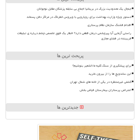
جنجال یک محدودیت بزرگ در بریتانیا اجماع بی سابقه پزشکان مقابل نوجوانان
دستور ویژه وزارت بهداشت برای رویارویی با ویروس خطرناک در مراکز دفن پسماند
اقدام قشنگ سازمان نظام پرستاری
راستی آزمایی آیا پیرچشمی درمان قطعی دارد؟ اخطار یک فوق تخصص چشم درباره ی تبلیغات
فریبنده در فضای مجازی
پربحث ترین ها
برای پیشگیری از سنگ کلیه ماءالشعیر بنوشیم؟
این ساندویچ ها را از بیرون نخرید
کشفی غیرمنتظره در یکی از خانه های شمال تهران
اعتراض پرستاران بیمارستان فیاض بخش
جدیدترین ها