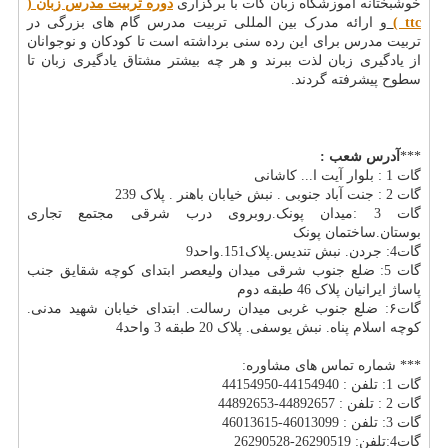
خوشبختانه آموزشگاه زبان گات با برگزاری
دوره تربیت مدرس زبان (
ttc
)
و ارائه مدرک بین المللی تربیت مدرس گام های بزرگی در
تربیت مدرس برای این رده سنی برداشته است تا کودکان و نوجوانان
از یادگیری زبان لذت ببرند و هر چه بیشتر مشتاق یادگیری زبان تا
سطوح پیشرفته گردند.
***
آدرس شعب
:
گات 1 : بلوار آیت ا... کاشانی
گات 2 : جنت آباد جنوبی . نبش خیابان باهنر . پلاک 239
گات 3 :میدان پونک.روبروی درب شرقی مجتمع تجاری
بوستان.ساختمان پونک
گات4: جردن. نبش تندیس.پلاک151.واحد9
گات 5: ضلع جنوب شرقی میدان ولیعصر ابتدای کوچه شقایق جنب
پاساژ ایرانیان پلاک 46 طبقه دوم
گات۶: ضلع جنوب غربی میدان رسالت. ابتدای خیابان شهید مدنی.
کوچه اسلام پناه. نبش یوسفی. پلاک 20 طبقه 3 واحد4
*** شماره تماس های مشاوره:
گات 1: تلفن : 44154940-44154950
گات 2 : تلفن : 44892657-44892653
گات 3: تلفن : 46013099-46013615
گات4:تلفن: 26290519-26290528