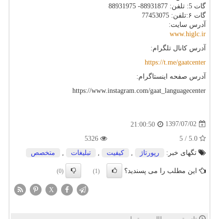
گات 5: تلفن: 88931877- 88931975
گات ۶:تلفن: 77453075
آدرس سایت:
www.higlc.ir
آدرس کانال تلگرام:
https://t.me/gaatcenter
آدرس صفحه اینستاگرام:
https://www.instagram.com/gaat_languagecenter
1397/07/02
21:00:50
5326
5.0 / 5
تگهای خبر:
رپورتاژ
,
كیفیت
,
تبلیغات
,
متخصص
این مطلب را می پسندید؟
(0)
(1)
X