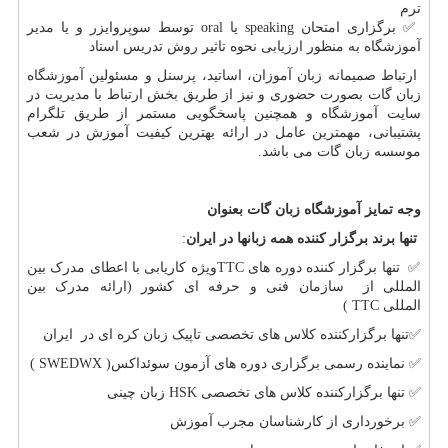
ترم
✅
برگزاری امتحان
speaking
یا
oral
توسط سوپروایزر و یا مدیر
آموزشگاه به منظور ارزیابی نحوه تاثیر روش تدریس استاد
ارتباط صمیمانه زبان آموزان، اساتید، پرسنل و مسئولین آموزشگاه
زبان گات بصورت حضوری و نیز از طریق بخش ارتباط با مدیریت در
سایت آموزشگاه و همچنین پاسخگویی مستمر از طریق تلگرام
پشتیبانی، مهمترین عامل در ارائه بهترین کیفیت آموزش در شعب
موسسه زبان گات می باشد.
وجه تمایز آموزشگاه زبان گات بعنوان
تنها برند برگزار کننده همه زبانها در ایران
:
✅
تنها برگزار کننده دوره های
TTC
ویژه کاریابی با اعطای مدرک بین
المللی از سازمان فنی و حرفه ای کشور (ارائه مدرک بین
المللی
TTC
)
✅
تنها برگزارکننده کلاس های تخصصی تاپیک زبان کره ای در ایران
✅
نماینده رسمی برگزاری دوره های آزمون سوئداکس(
SWEDWX
)
✅
تنها برگزارکننده کلاس های تخصصی
HSK
زبان چینی
✅
برخورداری از کارشناسان مجرب آموزش