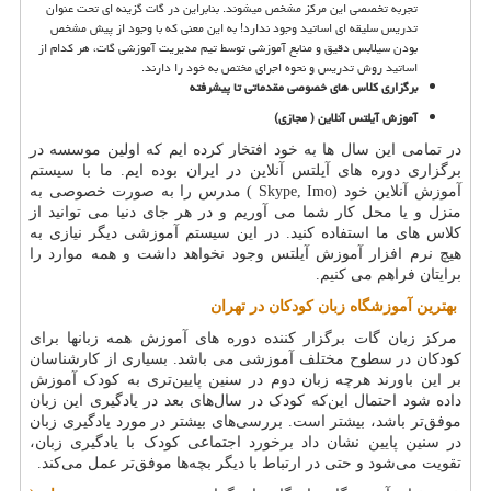
تجربه تخصصی این مرکز مشخص می­شوند. بنابراین در گات گزینه ای تحت عنوان
تدریس سلیقه ای اساتید وجود ندارد! به این معنی که با وجود از پیش مشخص
بودن سیلابس دقیق و منابع آموزشی توسط تیم مدیریت آموزشی گات، هر کدام از
اساتید روش تدریس و نحوه اجرای مختص به خود را دارند.
برگزاری کلاس های خصوصی مقدماتی تا پیشرفته
آموزش آیلتس آنلاین ( مجازی
(
در تمامی این سال ها به خود افتخار کرده ایم که اولین موسسه در
برگزاری دوره های آیلتس آنلاین در ایران بوده ایم. ما با سیستم
آموزش آنلاین خود
( Skype, Imo)
مدرس را به صورت خصوصی به
منزل و یا محل کار شما می آوریم و در هر جای دنیا می توانید از
کلاس های ما استفاده کنید. در این سیستم آموزشی دیگر نیازی به
هیچ نرم افزار آموزش آیلتس وجود نخواهد داشت و همه موارد را
برایتان فراهم می کنیم
.
بهترین آموزشگاه زبان کودکان در تهران
مرکز زبان گات برگزار کننده دوره های آموزش همه زبانها برای
کودکان در سطوح مختلف آموزشی می باشد. بسیاری از کار‌شناسان
بر این باورند هرچه زبان دوم در سنین پایین‌تری به کودک آموزش
داده شود احتمال این‌که کودک در سال‌های بعد در یادگیری این زبان
موفق‌تر باشد، بیشتر است. بررسی‌های بیشتر در مورد یادگیری زبان
در سنین پایین نشان داد برخورد اجتماعی‌ کودک با یادگیری زبان،
تقویت می‌شود و حتی در ارتباط با دیگر بچه‌ها موفق‌تر عمل می‌کند.