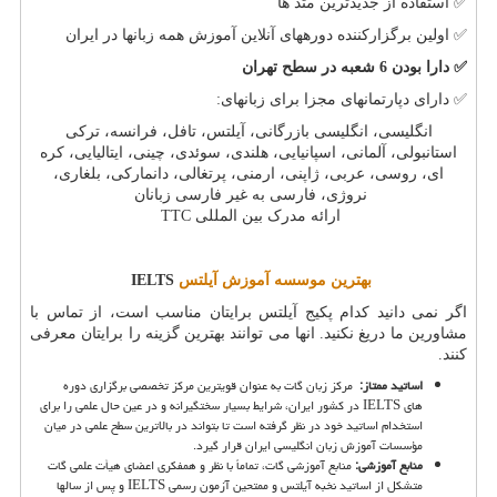
✅
استفاده از جدیدترین متد ها
✅
اولین برگزارکننده دوره­های آنلاین آموزش همه زبانها در ایران
✅
دارا بودن 6 شعبه در سطح تهران
✅
دارای دپارتمانهای مجزا برای زبانهای:
انگلیسی، انگلیسی بازرگانی، آیلتس، تافل، فرانسه، ترکی
استانبولی، آلمانی، اسپانیایی، هلندی، سوئدی، چینی، ایتالیایی، کره
ای، روسی، عربی، ژاپنی، ارمنی، پرتغالی، دانمارکی، بلغاری،
نروژی، فارسی به غیر فارسی زبانان
ارائه مدرک بین المللی
TTC
بهترین موسسه آموزش آیلتس
IELTS
اگر نمی دانید کدام پکیج آیلتس برایتان مناسب است، از تماس با
مشاورین ما دریغ نکنید. انها می توانند بهترین گزینه را برایتان معرفی
کنند
.
اساتید ممتاز
:
مرکز زبان گات به عنوان قویترین مرکز تخصصی برگزاری دوره
های
IELTS
در کشور ایران، شرایط بسیار سختگیرانه و در عین حال علمی را برای
استخدام اساتید خود در نظر گرفته است تا بتواند در بالاترین سطح علمی در میان
مؤسسات آموزش زبان انگلیسی ایران قرار گیرد.
منابع آموزشی:
منابع آموزشی گات، تماماً با نظر و همفکری اعضای هیأت علمی گات
متشکل از اساتید نخبه آیلتس و ممتحین آزمون رسمی
IELTS
و پس از سالها