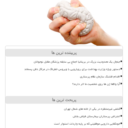
پربیننده ترین ها
جنجال یک محدودیت بزرگ در بریتانیا اجماع بی سابقه پزشکان مقابل نوجوانان
دستور ویژه وزارت بهداشت برای رویارویی با ویروس خطرناک در مراکز دفن پسماند
اقدام قشنگ سازمان نظام پرستاری
آیا واقعا ژن ها روی شخصیت ما اثر دارند؟
پربحث ترین ها
کشفی غیرمنتظره در یکی از خانه های شمال تهران
اعتراض پرستاران بیمارستان فیاض بخش
خودکفایی دارویی موفقیتی که بر پایه واردات استوار است