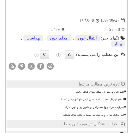
1397/06/27
13:58:18
5479
5.0 / 5
تگهای خبر:
انتقال خون
,
اهدای خون
,
بهداشت
,
بیمار
این مطلب را می پسندید؟
(0)
(1)
X
تازه ترین مطالب مرتبط
اعتراض پرستاران بیمارستان فیاض بخش
کدام خوراکی ها از لخته شدن خون جلوگیری می کنند؟
معجزه مصرف روزانه مولتی ویتامین برای این افراد
این دهک ها از پرداخت حق بیمه درمانی معاف شدند
نظرات بینندگان در مورد این مطلب