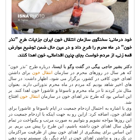
خود درمانی: سخنگوی سازمان انتقال خون ایران جزئیات طرح ˮنذر
خونˮ در ماه محرم را شرح داد و در عین حال ضمن توضیح عوارض
قمه زنی، از مردم خواست بجای چنین اقداماتی، خون اهدا كنند.
دكتر بشیر حاجی بیگی در گفت وگو با ایسنا،
درباره طرح "نذر خون"
كه هر سال در روزهای محرم در سازمان
انتقال خون
برای داشتن
اهدای خون كافی در كشور، برگزار می شود، اظهار داشت: در سال
های اخیر شاهد بودیم كه مردم در ماه محرم نذوراتی دارند. بعنوان
مثال نذر كردند تا در ماه محرم و تاسوعا و عاشورا خون اهدا كنند. بر
این اساس بود كه طرح نذر اهدای خون در سازمان
انتقال خون
افتتاح
شد.
وی با اشاره به احتمال ازدحام جمعیت در ایام تاسوعا و عاشورا برای
اهدای خون، اضافه كرد: ازاین رو به جهت اینكه با ازدحام جمعیت در
این روزها مواجه نشویم و بتوانیم به صورت مرتب و یكنواخت در تمام
طول سال اهدای خون داشته باشیم، این طرح را پیش می بریم. بر
این اساس برای پیشگیری از اهدای خون بیش از ظرفیت مراكزمان
در یك روز و نداشتن اهدای خون در ایام دیگر، یك سیستم نوبت دهی