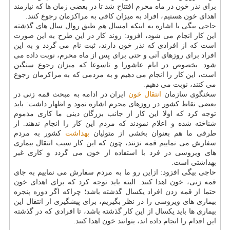
برای نذر خون در ماه محرم افتتاح شد تا در بعضی زمان ها كه نیازمند
اهدای خون هستیم، افراد به میزان كافی به مراكزمان رجوع كنند.
حاجی بیگی با اشاره به اینكه امسال هم طبق روال سال های گذشته
این كار انجام می شود، افزود: روند كار در این طرح به این صورت
است كه از افرادی كه نذر خون دارند، ثبت نام می گردد و به این
افراد برای روزهای آتی و حتی برای پس از ماه محرم، نوبت داده می
شود. بخصوص در ایام عاشورا و تاسوعا كه میزان رجوع سنگین
است، این كار را انجام می دهیم و به مردمی كه به مراكزمان رجوع
می كنند، نوبت می دهیم.
سخنگوی سازمان
انتقال خون
ایران در ادامه به مبحث قمه زنی در
بعضی نقاط كشور در روزهای محرم اشاره نمود و اظهار داشت: باید
توجه كرد كه اولا این كار از جانب بزرگان دینی ما كاری مذموم
شناخته شده و اعلام نمودند كه مردم این كار را انجام ندهند. از
طرفی ما هم بعنوان بخشی از متولیان
بهداشت
كشور به مردم
سفارش می نماییم قمه نزنند، چون كه این كار سبب انتقال بیماری
های ویروسی در فرد با استفاده از خون می گردد و كاری غیر
بهداشتی است.
حاجی بیگی افزود: ازاین رو ما به مردم سفارش می نماییم به جای
قمه زنی، خون اهدا كنند. البته باید توجه كرد كه برای اهدای خون
حتما از قمه زدن افراد یكسال گذشته باشد؛ چراكه اگر دوره پنجره
بیماری های ویروسی را در نظر بگیریم، برای پیشگیری از انتقال این
بیماری ها باید یكسال از این كار گذشته باشد، تا افرادی كه در گذشته
این اقدام را انجام داده اند، بتوانند خون اهدا كنند.