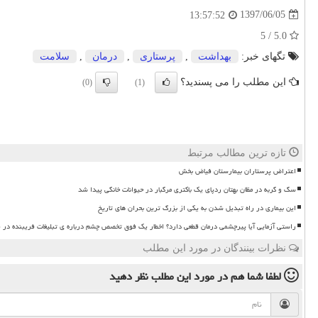
1397/06/05
13:57:52
5.0 / 5
تگهای خبر:
بهداشت
,
پرستاری
,
درمان
,
سلامت
این مطلب را می پسندید؟
(0)
(1)
تازه ترین مطالب مرتبط
اعتراض پرستاران بیمارستان فیاض بخش
سگ و گربه در مظان بهتان ردپای یک باکتری مرگبار در حیوانات خانگی پیدا شد
این بیماری در راه تبدیل شدن به یکی از بزرگ ترین بحران های تاریخ
راستی آزمایی آیا پیرچشمی درمان قطعی دارد؟ اخطار یک فوق تخصص چشم درباره ی تبلیغات فریبنده در 
نظرات بینندگان در مورد این مطلب
لطفا شما هم
در مورد این مطلب
نظر دهید