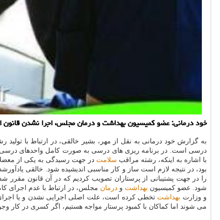
خود درمانی: عضو كمیسیون بهداشت و درمان مجلس، اجرا نشدن قانون ارت
به گزارش خود درمانی به نقل از مهر، بشیر خالقی، در ارتباط با تولید 
درسی است. در برنامه ریزی های درسی به صورت كامل واحدهای درس
با اشاره به اینكه، رشته مراقب
سلامت
در جهت رسیدگی به یكی از معضلا
بود، در نتیجه لازم است ساز و كار مناسبی اندیشیده شود. خالقی یادآور
شود. عضو كمیسیون
بهداشت
و
درمان
مجلس، در ارتباط با عدم اجرای كام
و وزارت
بهداشت
تخطی كرده است، علت اصلی اجرایی نشدن و یا اجرای ن
می شوند اما كماكان با كمبود پرستار مواجه هستیم، اگر كسری در كار وج