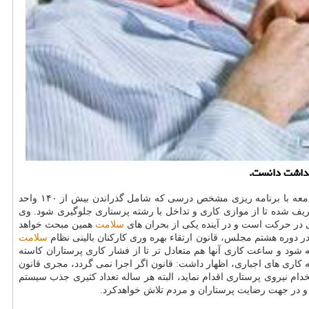
بهداشت دانست.
، اظهار داشت: هر رشته ای كه تولید می گردد طبق نیاز جامعه با برنامه ریزی مشخص درسی كه شامل گذراندن بیش از ۱۴۰ واحد
ف شده تا از موازی كاری و تداخل با رشته پرستاری جلوگیری شود. وی
در حركت است و در آینده یكی از بحران های
سلامت
همین مبحث خواهد
در دوره هشتم مجلس، قانون ارتقاء بهره وری كاركنان بالینی نظام
سلامت
تصویب كردیم كه در آن قانون مقرر شد، حقوق پرستاران شیفت شب ۲ برابر و شیفت پس از ظهر ۱.۵ برابر محاسبه شود و ساعت كاری آنها هم متعادل تر تا از فشار كاری پرستاران كاسته
 كاری های اجباری، اظهار داشت: قانون اگر اجرا نمی گردد، مجری قانون
م نیروی پرستاری اقدام نماید، البته هر ساله تعداد كثیری جذب سیستم
در جهت رضایت پرستاران و مردم تلاش خواهدكرد.