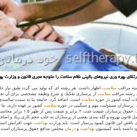
قای بهره وری نیروهای بالینی نظام سلامت را متوجه مجری قانون و وزارت 
رشته مراقب
سلامت
ی رشته مراقب
سلامت
از پرستاری تفكیك و شرح وظیفه مشخصی برای آن تعری
ت آینده كشور در حوزه
سلامت
است، اضافه كرد: جامعه ما به سمت سالمندی 
شد: پرستاران مسئولیت مهم و سنگینی در حوزه
سلامت
كشور بر عهده دارند، ما 
را در جهت پشتیبانی از پرستاران 
ل قانون بهروه و گله مندی بعضی از پرستاران به علت حجم كاری زیاد و اضافه
اقص این قانون كمبود پرستار است. باید وزارت
بهداشت
جهت افزایش استخدا
ود داشته باشد كمیسیون
بهداشت
و
درمان
مجلس مدافع حقوق پرستاران است و 