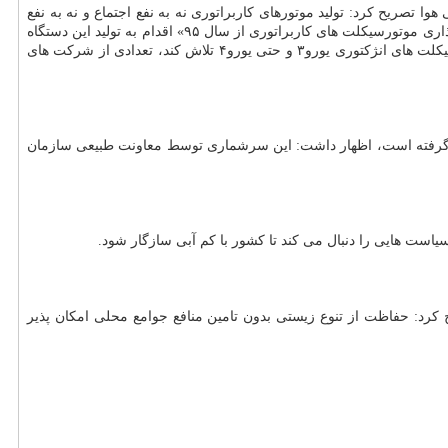
صریح كرد: تولید موتورهای كاربراتوری نه به نفع اجتماع و نه به نفع
اقتصاد كشور است بلكه تنها سبب سود میلیاردی واردكنندگان قطعات موتور می گردد. بر مبنای مصوبه هیات وزیران در خصوص «توقف تولید و شماره گذاری موتورسیكلت های كاربراتوری از سال ۹۵» اقدام به تولید این دستگاه
فوق آلاینده تخلف بشمار می رود اما با این حال مصوبه روشن و عمر دو سال و چند ماهه آن و در شرایطی كه صنعت كشور باید در جهت تولید موتورسیكلت های انژكتوری یورو۳ و حتی یورو۴ تلاش كند، تعدادی از شركت های
فاظت و مدیریت صید و شكار سازمان محیط زیست- با اشاره به اینكه صدور پروانه شكار بر مبنای سرشماری سال ۹۴ صورت گرفته است، اظهار داشت: این سرشماری توسط معاونت طبیعی سازمان
 هایی را دنبال می كند تا كشور با كم آبی سازگار شود.
رد: حفاظت از تنوع زیستی بدون تامین منافع جوامع محلی امكان پذیر