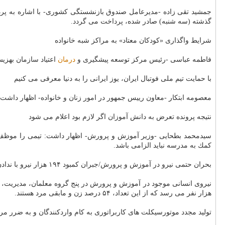
گذشته (سه شنبه) صادر شده، پرداخت می گردد.
شرایط واگذاری «كودكان معتاد» به مراكز شبه خانواده
فاطمه عباسی -رئیس مركز توسعه پیشگیری و
درمان
اعتیاد سازمان بهزیستی كشور- از فعالیت 
با حمایت تیم ملی فوتبال ایران، یوز ایرانی را به دنیا معرفی می كنیم
معصومه ابتكار -معاون رییس جمهور در امور زنان و خانواده- اظهار داشت: ب
نتیجه پرونده تعرض به دانش آموزان اگر لازم بود اعلام می شود
سیدمحمد بطحایی -وزیر آموزش و پرورش- اظهار داشت: تیمی را موظف كر
كمك به مدرسه نباید الزامی باشد.
بحران حتمی نیرو در آموزش و پرورش/جبران كمبود ۱۹۴ هزار نیرو با ندادن معلم به مدارس
هزار نفر می رسد كه از این تعداد، ۵۴ درصد زن و مابقی مرد هستند.
تولید مجدد موتورسیكلت های كاربراتوری به كام واردكنندگان و به ضرر مر