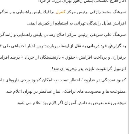
آغاز طرح تابستانی پلیس راهور تهران بزرگ از فردا
سرهنگ محمد رازقی -رئیس مركز
كنترل
ترافیك پلیس راهنمایی و رانندگی 
افزایش تمایل رانندگان تهرانی به استفاده از كمربند ایمنی
سرهنگ علی شریفی -رئیس مركز اطلاع رسانی پلیس راهنمایی و رانندگی تهران بزرگ- از كاهش ۴۷ درصدی تخلف كمربند ایمنی 
به گزارش خود درمانی به نقل از ایسنا،
پربازدیدترین اخبار اجتماعی طی ۲۴ ساعت گذشته به شرح زیر است:
برقراری و پرداخت افزایش «حقوق » بازنشستگان از خرداد + درصد افزا
اتومبیل گرانقیمت تابوت پدر نیجریه ای شد!
كمبود نقدینگی در «دارو» / اخطار نسبت به امكان كمبود برخی داروهای دا
ممنوعیت ها و محدودیت های ترافیكی نماز عیدفطر در تهران اعلام شد
نتیجه پرونده تعرض به دانش آموزان اگر لازم بود اعلام می شود