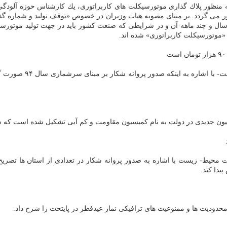
ر پلاك گذاری موتورسیكلت های كاربراتوری، یك كارشناس حوزه آلودگی هوا ت
علی تیموری -مدیركل ح
جدیدی در دولت به نام كمیسیون مقاومت و كم آبی تشكیل شده است كه سیاست
یط- زیست با اشاره به صدور پروانه شكار در تعدادی از استان ها تصریح ك
یدا كند.
حدودیت ها و ممنوعیت های ترافیكی نماز عیدفطر در پایتخت را شرح داد.