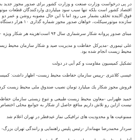
در پی درخواست وزارت صنعت و وزارت كشور برای صدور مجوز جدید به منظو
سازنده موتورسیكلت، خواهان صدور مجوز شماره گذاری ۱۰ هزار دستگاه «موتورسیكلت كاربراتوری» شده اند.
مبنای صدور پروانه شكار سرشماری سال ۹۴ است/هزینه هر شكار ویژه ۹۰۰ هزار تومان است
محیط زیست انجام شده بود.
تشكیل كمیسیون مقاومت و كم آبی در دولت
عیسی كلانتری -رییس سازمان حفاطت محیط زیست- اظهار داشت: كمیسیون 
فروش مجوز شكار یك میلیارد تومان نصیب صندوق ملی محیط زیست كرد
حمید ظهرابی -معاون محیط زیست طبیعی و تنوع زیستی سازمان حفاظت مح
نیست ازاین رو تلاش داریم منافع حاصل از شكار به جوامع محلی اختصاص پ
ممنوعیت ها و محدودیت های ترافیكی نماز عیدفطر در تهران اعلام شد
سردار محمدرضا مهماندار -رئیس پلیس راهنمایی و رانندگی تهران بزرگ- م