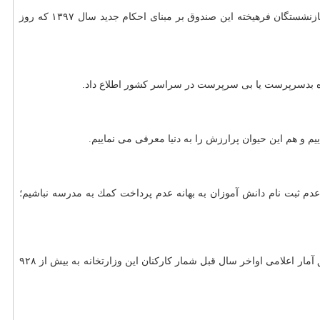
جمشید تقی زاده -مدیرعامل صندوق بازنشستگی كشوری- با اشاره به پرداخت حقوق بازنشستگان كشوری پیش از عید سعید فطر، اعلام نمود: حقوق بازنشستگان فرهیخته این صندوق بر مبنای احكام جدید سال ۱۳۹۷ كه روز
بدسرپرست یا بی سرپرست در سراسر كشور اطلاع داد.
یم و هم این حیوان پرارزش را به دنیا معرفی می نماییم.
م ثبت نام دانش آموزان به بهانه عدم پرداخت كمك به مدرسه نباشیم؛
نیروی انسانی موجود در آموزش و پرورش در پنج گروه معلمان، مدیریت، كیفیت بخشی، سرایدار و خدمتگزار و گروه اداری تقسیم بندی می گردد و طبق آمار اعلامی اواخر سال قبل شمار كاركنان این وزارتخانه به بیش از ۹۲۸