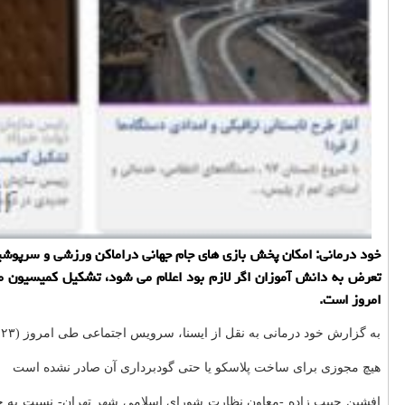
خود درمانی: امكان پخش بازی های جام جهانی دراماكن ورزشی و سرپوشیده،
تعرض به دانش آموزان اگر لازم بود اعلام می شود، تشكیل كمیسیون مقا
امروز است.
به گزارش خود درمانی به نقل از ایسنا، سرویس اجتماعی طی امروز (۲۳ خرداد) 50 خبر را روی خروجی خود منتشر نموده است كه سر تیتر بعضی از مهتمرین آن ها در ادامه آمده است:
هیچ مجوزی برای ساخت پلاسكو یا حتی گودبرداری آن صادر نشده است
افشین حبیب زاده -معاون نظارت شورای اسلامی شهر تهران- نسبت به خبر