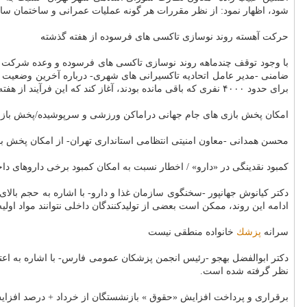
شود، اظهار نمود: از نظر مقررات هر گونه عملیات عمرانی و ساختمان ساز
حركت آهسته روند نوسازی تاكسی های فرسوده از هفته گذشته
با وجود توقف چندماهه روند نوسازی تاكسی های فرسوده و وعده شركت خ
ضامنی -مدیر عامل اتحادیه تاكسیرانی های شهری- درباره آخرین وضعیت
برای حدود ۴۰۰۰ نفری كه باقی مانده بودند، آغاز كند كه این فرآیند از هفته گذشته با سرعت آرام شروع شد و شركت خودروساز هم در حال صدور پیش فاكتور برای تاكسی های فرسوده باقی مانده است.
امكان پخش بازی های جام جهانی دراماكن ورزشی و سرپوشیده/پخش بازی
محسن همدانی -معاون امنیتی انتظامی استانداری تهران- از امكان پخش ب
كمبود نقدینگی در «دارو» / اخطار نسبت به امكان كمبود برخی داروهای دا
دكتر كیانوش جهانپور -سخنگوی سازمان غذا و دارو- با اشاره به حجم بال
ادامه این روند، ممكن است بعضی از تولیدكنندگان داخلی نتوانند مواد اولی
سرانه
پزشك
خانواده منطقی نیست
دكتر ابوالفضل بهجو -رئیس انجمن پزشكان عمومی فارس- با اشاره به اعت
نظر گرفته شده است.
برقراری و پرداخت افزایش «حقوق » بازنشستگان از خرداد + درصد افزا