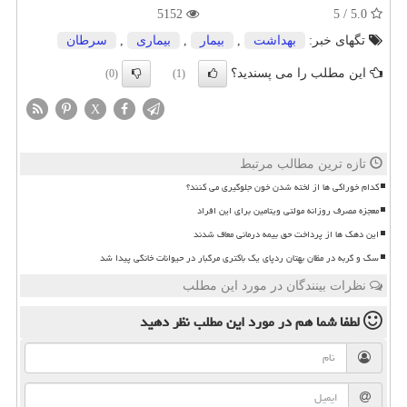
5152
5.0 / 5
تگهای خبر:
بهداشت
,
بیمار
,
بیماری
,
سرطان
این مطلب را می پسندید؟
(0)
(1)
X
تازه ترین مطالب مرتبط
کدام خوراکی ها از لخته شدن خون جلوگیری می کنند؟
معجزه مصرف روزانه مولتی ویتامین برای این افراد
این دهک ها از پرداخت حق بیمه درمانی معاف شدند
سگ و گربه در مظان بهتان ردپای یک باکتری مرگبار در حیوانات خانگی پیدا شد
نظرات بینندگان در مورد این مطلب
لطفا شما هم
در مورد این مطلب
نظر دهید