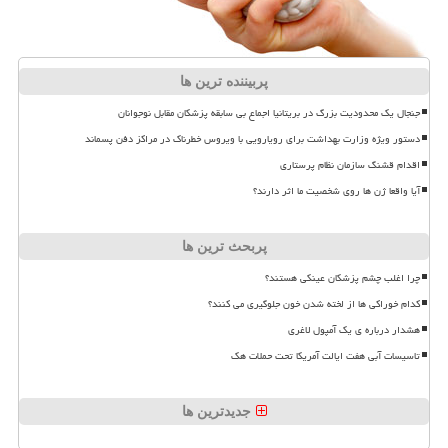
پربیننده ترین ها
جنجال یک محدودیت بزرگ در بریتانیا اجماع بی سابقه پزشکان مقابل نوجوانان
دستور ویژه وزارت بهداشت برای رویارویی با ویروس خطرناک در مراکز دفن پسماند
اقدام قشنگ سازمان نظام پرستاری
آیا واقعا ژن ها روی شخصیت ما اثر دارند؟
پربحث ترین ها
چرا اغلب چشم پزشکان عینکی هستند؟
کدام خوراکی ها از لخته شدن خون جلوگیری می کنند؟
هشدار درباره ی یک آمپول لاغری
تاسیسات آبی هفت ایالت آمریکا تحت حملات هک
جدیدترین ها