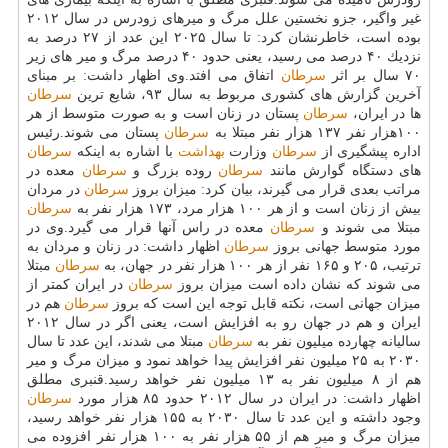
غیر واگیر، جزو نخستین علل مرگ و میرهای زودرس در سال ۲۰۱۲
بوده است، خاطرنشان كرد: تا سال ۲۰۲۵ این عدد از ۲۷ درصد به
نزدیك ۴۰ درصد می رسید، یعنی حدود ۴۰ درصد مرگ و میر های زیر
۷۰ سال بر اثر
سرطان
اتفاق می افتد.وی اظهار داشت: بر مبنای
آخرین گزارش های كشوری مربوط به سال ۹۳، شایع ترین
سرطان
ها در ایران،
سرطان
پستان در زنان است و به صورت متوسط از هر
۱۰۰هزار نفر ۱۳۷ هزار نفر مبتلا به
سرطان
پستان می شوند.رئیس
اداره پیشگیری از
سرطان
وزارت
بهداشت
با اشاره به اینكه
سرطان
های دستگاه گوارش مانند
سرطان
روده بزرگ و
سرطان
معده در
مراتب بعدی قرار می گیرند، بیان كرد: میزان بروز
سرطان
در مردان
بیش از زنان است و از هر ۱۰۰ هزار مرد، ۱۷۳ هزار نفر به
سرطان
مبتلا می شوند و
سرطان
معده در راس آنها قرار می گیرد.وی در
مورد متوسط جهانی بروز
سرطان
اظهار داشت: در زنان و مردان به
ترتیب، ۲۰۵ و ۱۶۵ نفر از هر ۱۰۰ هزار نفر در جهان، به
سرطان
مبتلا
می شوند كه نشان داده است میزان بروز
سرطان
در ایران كمتر از
میزان جهانی است، نكته قابل توجه این است كه بروز
سرطان
هم در
ایران و هم در جهان رو به افزایش است، یعنی اگر در سال ۲۰۱۲
سالیانه چهارده میلیون نفر به
سرطان
مبتلا می شدند، این عدد تا سال
۲۰۳۰ به ۲۵ میلیون نفر افزایش پیدا خواهد نمود و میزان مرگ و میر
هم از ۸ میلیون نفر به ۱۳ میلیون نفر خواهد رسید.قنبری مطلق
اظهار داشت: در ایران در سال ۲۰۱۲ حدود ۸۵ هزار مورد
سرطان
وجود داشته و این عدد تا سال ۲۰۳۰ به ۱۵۵ هزار نفر خواهد رسید،
میزان مرگ و میر هم از ۵۵ هزار نفر به ۱۰۰ هزار نفر افزوده می