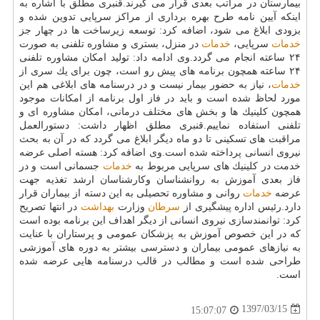
بیمارستان در مراتب بعدی قرار می گیرند.قنبری مطلق با اشاره به
اینكه آیین نامه طرح بهره برداری از مراكز سرپایی تدوین شده و
بزودی ابلاغ می شود، اضافه كرد: توسعه زیرساخت ها در چهار جز
خدمات
سرپایی،
خدمات
در منزل، بستری و مشاوره تلفنی به صورت
۲۴ ساعته انجام می گردد.وی ادامه داد: تولید امكان مشاوره تلفنی
۲۴ ساعته همچون برنامه های پیش رو است، چون برای یك سری از
خدمات
، نیاز به حضور بیمار نیست و در درسنامه های ابلاغی هم این
مورد لحاظ شده است و باید در فاز اول برنامه از امكانات موجود
همچون كلینیك ها و بخش های مختلف درمانی، امكان مشاوره ای و
تلفنی استفاده نماییم.قنبری مطلق اظهار داشت: دستورالعمل
مراقبت های تسكینی تا دو ماه دیگر ابلاغ می گردد كه در آن به بحث
نیروی انسانی پرداخته شده است.وی اضافه كرد: هسته اصلی عرضه
خدمت در كلینیك های سرپایی مربوط به
خدمات
جسمانی است و در
فاز بعدی آموزش به روانشناسان وكارشناسان ارشد تغذیه جهت
عرضه
خدمات
روانی و مشاوره تحصیلی به این دسته از بیماران قرار
دارد.رئیس اداره پیشگیری از
سرطان
وزارت
بهداشت
در انتها تصریح
كرد: توانمندسازی نیروی انسانی از دیگر اهداف این برنامه بوده است
كه در این خصوص آموزش به پزشكان عمومی و پرستاران با عنایت
به نیازهای عمومی بیماران و دسترسی بیشتر به دوره های آموزشی
طراحی شده است و مطالب در قالب درسنامه هایی عرضه شده
است.
1397/03/15
15:07:07