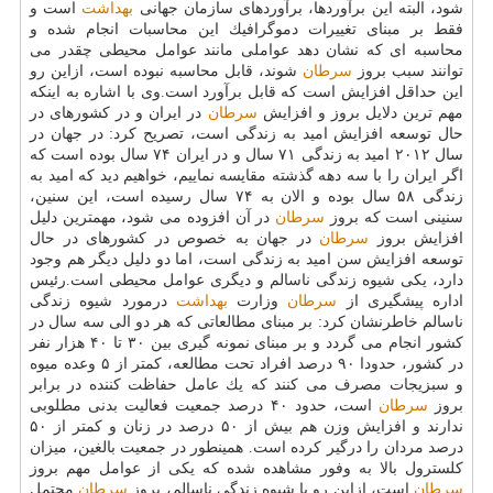
شود، البته این برآوردها، برآوردهای سازمان جهانی
بهداشت
است و
فقط بر مبنای تغییرات دموگرافیك این محاسبات انجام شده و
محاسبه ای كه نشان دهد عواملی مانند عوامل محیطی چقدر می
توانند سبب بروز
سرطان
شوند، قابل محاسبه نبوده است، ازاین رو
این حداقل افزایش است كه قابل برآورد است.وی با اشاره به اینكه
مهم ترین دلایل بروز و افزایش
سرطان
در ایران و در كشورهای در
حال توسعه افزایش امید به زندگی است، تصریح كرد: در جهان در
سال ۲۰۱۲ امید به زندگی ۷۱ سال و در ایران ۷۴ سال بوده است كه
اگر ایران را با سه دهه گذشته مقایسه نماییم، خواهیم دید كه امید به
زندگی ۵۸ سال بوده و الان به ۷۴ سال رسیده است، این سنین،
سنینی است كه بروز
سرطان
در آن افزوده می شود، مهمترین دلیل
افزایش بروز
سرطان
در جهان به خصوص در كشورهای در حال
توسعه افزایش سن امید به زندگی است، اما دو دلیل دیگر هم وجود
دارد، یكی شیوه زندگی ناسالم و دیگری عوامل محیطی است.رئیس
اداره پیشگیری از
سرطان
وزارت
بهداشت
درمورد شیوه زندگی
ناسالم خاطرنشان كرد: بر مبنای مطالعاتی كه هر دو الی سه سال در
كشور انجام می گردد و بر مبنای نمونه گیری بین ۳۰ تا ۴۰ هزار نفر
در كشور، حدودا ۹۰ درصد افراد تحت مطالعه، كمتر از ۵ وعده میوه
و سبزیجات مصرف می كنند كه یك عامل حفاظت كننده در برابر
بروز
سرطان
است، حدود ۴۰ درصد جمعیت فعالیت بدنی مطلوبی
ندارند و افزایش وزن هم بیش از ۵۰ درصد در زنان و كمتر از ۵۰
درصد مردان را درگیر كرده است. همینطور در جمعیت بالغین، میزان
كلسترول بالا به وفور مشاهده شده كه یكی از عوامل مهم بروز
سرطان
است، ازاین رو با شیوه زندگی ناسالم، بروز
سرطان
محتمل