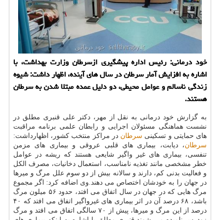
خود درمانی: رئیس اداره پیشگیری ازسرطان وزارت بهداشت، با
اشاره به افزایش آمار سرطان در سال های آینده، اظهار داشت: شیوه
زندگی ناسالم و عوامل محیطی، دو دلیل عمده مبتلا شدن به سرطان
هستند.
به گزارش خود درمانی به نقل از مهر، دكتر علی قنبری مطلق در
نشست هماهنگی مسئولان اجرایی و رابطان علمی برنامه مراقبت
های حمایتی و تسكینی
سرطان
در مراكز منتخب كشور، اظهارداشت:
سرطان
، دیابت، بیماری های قلبی عروقی و بیماری های مزمن
تنفسی، بیماری های غیر واگیر شایعی هستند كه ریشه در عوامل
خطر مشخصی مانند تغذیه نامناسب، استعمال دخانیات، مصرف الكل
و فعالیت بدنی كم، دارند و سالانه بیش از دو سوم علل مرگ و میرها
در جهان را به خودشان اختصاص می دهند.وی اضافه كرد: اگر مجموع
مرگ هایی كه در جهان در سال اتفاق می افتد، حدود ۵۶ میلون مرگ
باشد، ۶۸ درصد آن در اثر بیماری های غیرواگیر اتفاق می افتد كه ۴۰
درصد از این مرگ و میرها، پیش از ۷۰ سالگی اتفاق می افتد و مرگ
زودرس نامیده می شوند.قنبری مطلق با اشاره به اینكه بیماری های