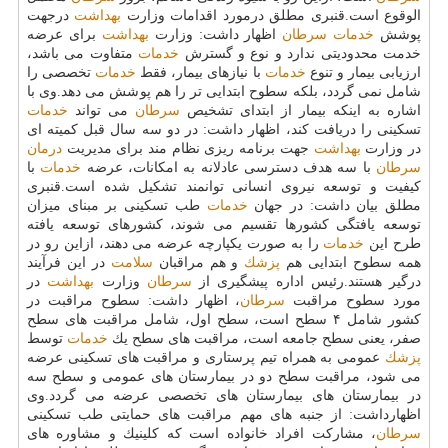
الوقوع است.قنبری مطلق درمورد اقدامات وزارت
بهداشت
درجهت
پوشش
خدمات
سرطان
اظهار داشت: وزارت
بهداشت
برای عرضه
خدمت محدودیتی ندارد و نوع و گسترش
خدمات
متفاوت می باشد،
ارزیابی بیمار و تنوع
خدمات
با نیازهای بیمار، فقط
خدمات
تخصصی را
شامل نمی گردد، بلكه سطوح ابتدایی تر را هم پوشش می دهد.وی با
اشاره به اینكه بیمار از ابتدای تشخیص
سرطان
می تواند
خدمات
تسكینی را دریافت كند، اظهار داشت: در دو سه سال قبل كمیته ای
در وزارت
بهداشت
جهت برنامه ریزی نظام مند برای مدیریت
درمان
سرطان
با سه هدف دسترسی عادلانه به امكانات، عرضه
خدمات
با
كیفیت و توسعه نیروی انسانی توانمند تشكیل شده است.قنبری
مطلق بیان داشت: در جهان
خدمات
طب تسكینی بر مبنای میزان
توسعه یافتگی كشورها تقسیم می شوند، كشورهای توسعه یافته
طرح این
خدمات
را به صورت یكپارچه عرضه می دهند، ازاین رو در
همه سطوح ابتدایی هم
پزشك
و هم مراقبان
سلامت
در این فرآیند
درگیر هستند.رئیس اداره پیشگیری از
سرطان
وزارت
بهداشت
در
مورد سطوح مراقبت
سرطان
، اظهار داشت: سطوح مراقبت در
كشور شامل ۴ سطح است، سطح اول، شامل مراقبت های سطح
صفر، یعنی سطح جامعه است، مراقبت های سطح یك
خدمات
توسط
پزشك
عمومی به همراه تیم پرستاری و مراقبت های تسكینی عرضه
می شود، مراقبت سطح دو در بیمارستان های عمومی و سطح سه
در بیمارستان های بیمارستان های تخصصی عرضه می گردد.وی
اظهارداشت: از جنبه های مهم مراقبت های حمایتی طب تسكینی
سرطان
، مشاركت افراد خانواده است كه كلینیك و مشاوره های