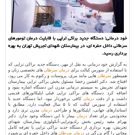
خود درمانی: دستگاه جدید براكی تراپی با قابلیت درمان تومورهای
سرطانی داخل حفره ای، در بیمارستان شهدای تجریش تهران به بهره
برداری رسید.
به گزارش خود درمانی به نقل از مهر، دستگاه جدید براكی تراپی كه
با استفاده از سورس كبالت برای
درمان
سرطان
های تخصصی زنان و
همینطور
سرطان
هایی مانند مری، پروستات و ركتوم به كار می رود،
افتتاح شد. دكتر افشین رخشا مسئول بخش براكی تراپی بیمارستان
شهدای تجریش به سیستم درمانی مدرن این دستگاه اشاره نمود و
اضافه كرد: دستگاه های براكی تراپی قبلی اپلیكاتورهای قدیمی
داشت و از دقت
درمان
كافی برخوردار نبود، اما دستگاه جدید با
استفاده از سورس كبالت كه تا ۵ سال فعالیت دارد، مطابق با
استاندارهای جهانی، اپلیكاتورها و طراحی
درمان
مدرن تری دارد و
محدودیتی برای تعداد
درمان
بیمار با این دستگاه وجود ندارد. دكتر
بهرام مفید رئیس بخش رادیوتراپی-آنكولوژی بیمارستان شهدای
تجریش، بهره برداری از دستگاه جدید براكی تراپی با تعرفه كامل
مجانی را گام بزرگی در
درمان
سرطان
های داخل حفره ای برشمرد