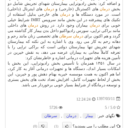
و اضافه كرد: بخش رادیوتراپی بیمارستان شهدای تجریش شامل دو
بخش
درمان
های اكسترنال (خارجی) و
درمان
های اینترنال (داخلی)
است. در مورد دستگاه ها و
درمان
های خارجی بدلیل استفاده از
تكنیك های پیشرفته در این بخش مانند سرویس IMRT شرایط خیلی
خوبی برای
درمان
بیماران وجود دارد. در روش
درمان
های داخلی
مانند براكی تراپی، سورس رادیواكتیو داخل بدن بیمار كار گذاشته می
گردد و هم اكنون برای
درمان
سرطان
های تخصصی زنان مانند رحم و
دهانه رحم به كار می رود. وی با اشاره به این نكته كه بیمارستان
شهدای تجریش تنها بیمارستان دولتی است كه براكی تراپی را با
تعرفه كاملاً مجانی به بیماران عرضه می دهد، به نقش خیرین در
تأمین هزینه های تجهیزات درمانی اشاره و خاطرنشان كرد:
در سال ۱۳۵۱ همزمان با تأسیس بخش رادیوتراپی، این بخش با
امكانات بسیار اندك، دستگاه ها و تجهیزات درمانی آغاز به كار كرد،
اما هم اكنون به همت موسسه خیریه بهنام دهش پور و خیرین، این
بخش از لحاظ تجهیزات كامل، افزایش تعداد تخت های بخش بستری
و توسعه درمانگاه از شرایط بسیار خوبی برخوردار می باشد.
1397/03/11
12:24:24
5726
5.0 / 5
تگهای خبر:
بیمار
,
درمان
,
سرطان
این مطلب را می پسندید؟
(0)
(1)