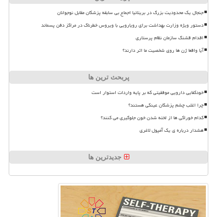
جنجال یک محدودیت بزرگ در بریتانیا اجماع بی سابقه پزشکان مقابل نوجوانان
دستور ویژه وزارت بهداشت برای رویارویی با ویروس خطرناک در مراکز دفن پسماند
اقدام قشنگ سازمان نظام پرستاری
آیا واقعا ژن ها روی شخصیت ما اثر دارند؟
پربحث ترین ها
خودکفایی دارویی موفقیتی که بر پایه واردات استوار است
چرا اغلب چشم پزشکان عینکی هستند؟
کدام خوراکی ها از لخته شدن خون جلوگیری می کنند؟
هشدار درباره ی یک آمپول لاغری
جدیدترین ها