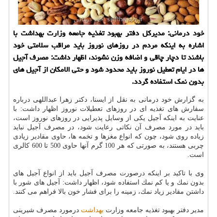
خود درمانی: مدیركل دفتر بهبود تغذیه جامعه وزارت بهداشت با
اشاره به اینكه مردم در روزهای نوروز باید مراقب سلامتی خود
باشند تا دچار چاقی و اضافه وزن نشوند، اظهار داشت: مصرف آجیل
ها در ایام تعطیل نوروز باید محدود شود و حتی الامكان از آجیل های
بدون نمك استفاده گردد.
به گزارش خود درمانی به نقل از ایسنا، دكتر زهرا عبداللهی درباره
سفارش های تغذیه ای در روزهای تعطیلات نوروز اظهار داشت: با
عنایت به اینكه آجیل یكی از وسایل پذیرایی در روزهای نوروز است،
باید در مورد مصرف آن نكاتی رعایت شود، در مصرف آجیل نباید
زیاده روی شود، چون كه انواع مغزها و تخمه ها، حاوی مقادیر زیادی
چربی هستند، به صورتی كه هر 100 گرم آنها حاوی 500 تا 600 كالری
است.
وی با تاكید بر اینكه درصورت مصرف آجیل باید از انواع آجیل های
بدون نمك و یا كم نمك استفاده شود، اظهار داشت: آجیل های شور با
داشتن مقادیر زیاد نمك، زمینه را برای فشار خون بالا فراهم می كنند.
مدیر دفتر بهبود تغذیه جامعه وزارت
بهداشت
درمورد مصرف شیرینی