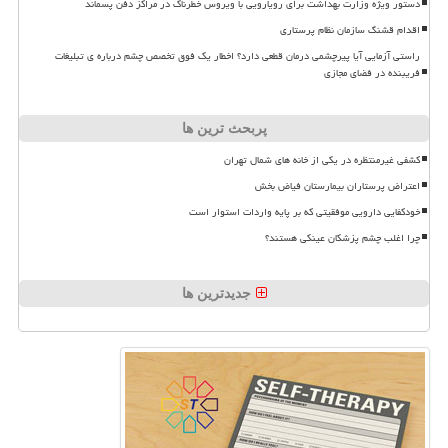
دستور ویژه وزارت بهداشت برای رویارویی با ویروس خطرناک در مراکز دفن پسماند
اقدام قشنگ سازمان نظام پرستاری
راستی آزمایی آیا پیرچشمی درمان قطعی دارد؟ اخطار یک فوق تخصص چشم درباره ی تبلیغات
فریبنده در فضای مجازی
پربحث ترین ها
کشفی غیرمنتظره در یکی از خانه های شمال تهران
اعتراض پرستاران بیمارستان فیاض بخش
خودکفایی دارویی موفقیتی که بر پایه واردات استوار است
چرا اغلب چشم پزشکان عینکی هستند؟
جدیدترین ها