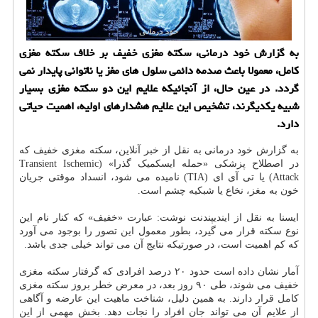
به گزارش خود درمانی، سکته مغزی خفیف بر خلاف سکته مغزی
کامل، معمولا باعث صدمه دائمی سلول های مغز یا ناتوانی پایدار نمی
گردد. در عین حال، از آنجائیکه علایم این دو سکته مغزی بسیار
شبیه یکدیگرند، تشخیص این علایم هشدارهای اولیه، اهمیت حیاتی
دارد.
به گزارش خود درمانی به نقل از خبر آنلاین، سکته مغزی خفیف که
در اصطلاح پزشکی «حمله ایسکمیک گذرا» (Transient Ischemic
Attack) یا تی آی ای (TIA) نامیده می شود، انسداد موقتی جریان
خون به مغز، نخاع یا شبکیه چشم است.
ایسنا به نقل از ایندیپندنت نوشت: عبارت «خفیف» که کنار نام این
نوع سکته قرار می گیرد، بطور معمول این تصور را بوجود می آورد
که کم اهمیت است، در صورتیکه نتایج آن می تواند خیلی جدی باشد.
آمار نشان داده است حدود ۲۰ درصد افرادی که گرفتار سکته مغزی
خفیف می شوند، طی ۹۰ روز بعد، در معرض خطر بروز سکته مغزی
کامل قرار دارند. به همین دلیل، شناخت ماهیت این عارضه و آگاهی
از علایم آن می تواند جان افراد را نجات دهد. بخش مهمی از این