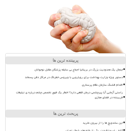
پربیننده ترین ها
جنجال یک محدودیت بزرگ در بریتانیا اجماع بی سابقه پزشکان مقابل نوجوانان
دستور ویژه وزارت بهداشت برای رویارویی با ویروس خطرناک در مراکز دفن پسماند
اقدام قشنگ سازمان نظام پرستاری
راستی آزمایی آیا پیرچشمی درمان قطعی دارد؟ اخطار یک فوق تخصص چشم درباره ی تبلیغات
فریبنده در فضای مجازی
پربحث ترین ها
این ساندویچ ها را از بیرون نخرید
کشفی غیرمنتظره در یکی از خانه های شمال تهران