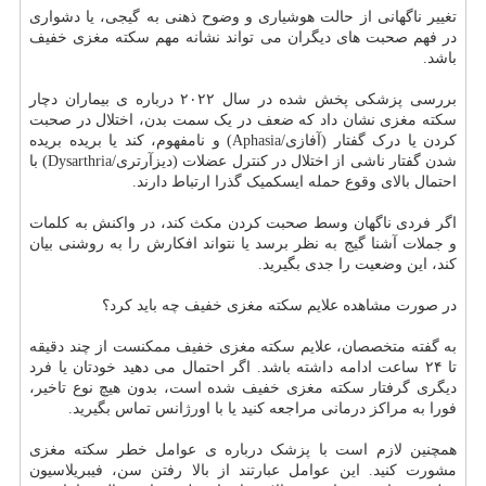
تغییر ناگهانی از حالت هوشیاری و وضوح ذهنی به گیجی، یا دشواری
در فهم صحبت های دیگران می تواند نشانه مهم سکته مغزی خفیف
باشد.
بررسی پزشکی پخش شده در سال ۲۰۲۲ درباره ی بیماران دچار
سکته مغزی نشان داد که ضعف در یک سمت بدن، اختلال در صحبت
کردن یا درک گفتار (آفازی/Aphasia) و نامفهوم، کند یا بریده بریده
شدن گفتار ناشی از اختلال در کنترل عضلات (دیزآرتری/Dysarthria) با
احتمال بالای وقوع حمله ایسکمیک گذرا ارتباط دارند.
اگر فردی ناگهان وسط صحبت کردن مکث کند، در واکنش به کلمات
و جملات آشنا گیج به نظر برسد یا نتواند افکارش را به روشنی بیان
کند، این وضعیت را جدی بگیرید.
در صورت مشاهده علایم سکته مغزی خفیف چه باید کرد؟
به گفته متخصصان، علایم سکته مغزی خفیف ممکنست از چند دقیقه
تا ۲۴ ساعت ادامه داشته باشد. اگر احتمال می دهید خودتان یا فرد
دیگری گرفتار سکته مغزی خفیف شده است، بدون هیچ نوع تاخیر،
فورا به مراکز درمانی مراجعه کنید یا با اورژانس تماس بگیرید.
همچنین لازم است با پزشک درباره ی عوامل خطر سکته مغزی
مشورت کنید. این عوامل عبارتند از بالا رفتن سن، فیبریلاسیون