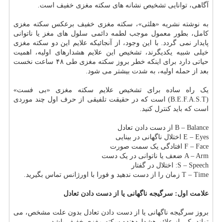
آگاهی، توانایی تشخیص نشانه های سکته مغزی خفیف است.
به نوشته نشریه «هلثی»، سکته مغزی خفیف برعکس سکته مغزی
کامل، بطور معمول موجب لطمه دائمی سلول های مغز یا ناتوانی
پایدار نمی گردد. با این وجود، از آنجائیکه علایم این دو سکته مغزی
خیلی شبیه یکدیگرند، تشخیص این علایم هشدارهای اولیه، اهمیت
حیاتی دارد برای اینکه خطر بروز سکته مغزی طی ۴۸ ساعت نخست
بعد از حمله اولیه، به شدت بیشتر می شود.
یک راه ساده برای تشخیص علایم سکته مغزی «بی فست»
(B.E.F.A.S.T) است که در حقیقت تلفیقی از حرف اول چند موردی
است که باید کنترل کنید.
B – Balance از دست دادن تعادل
E – Eyes اختلال ناگهانی در بینایی
F – Face افتادگی یک سمت صورت
A – Arm ضعف یا ناتوانی در یک دست
S – Speech: اختلال در گفتار
T – Time زمان را از دست ندهید و فورا با اورژانس تماس بگیرید.
علامت اول: سرگیجه ناگهانی یا از دست دادن تعادل
بروز سرگیجه ناگهانی یا از دست دادن تعادل بدون علت مشخص، می
تواند یکی از علائم هشداردهنده سکته مغزی خفیف باشد.