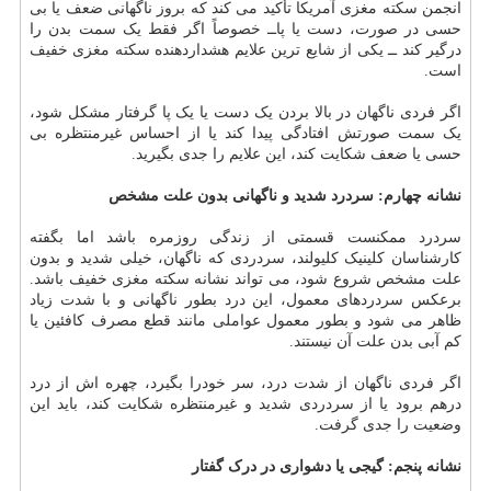
انجمن سکته مغزی آمریکا تأکید می کند که بروز ناگهانی ضعف یا بی
حسی در صورت، دست یا پاــ خصوصاً اگر فقط یک سمت بدن را
درگیر کند ــ یکی از شایع ترین علایم هشداردهنده سکته مغزی خفیف
است.
اگر فردی ناگهان در بالا بردن یک دست یا یک پا گرفتار مشکل شود،
یک سمت صورتش افتادگی پیدا کند یا از احساس غیرمنتظره بی
حسی یا ضعف شکایت کند، این علایم را جدی بگیرید.
نشانه چهارم: سردرد شدید و ناگهانی بدون علت مشخص
سردرد ممکنست قسمتی از زندگی روزمره باشد اما بگفته
کارشناسان کلینیک کلیولند، سردردی که ناگهان، خیلی شدید و بدون
علت مشخص شروع شود، می تواند نشانه سکته مغزی خفیف باشد.
برعکس سردردهای معمول، این درد بطور ناگهانی و با شدت زیاد
ظاهر می شود و بطور معمول عواملی مانند قطع مصرف کافئین یا
کم آبی بدن علت آن نیستند.
اگر فردی ناگهان از شدت درد، سر خودرا بگیرد، چهره اش از درد
درهم برود یا از سردردی شدید و غیرمنتظره شکایت کند، باید این
وضعیت را جدی گرفت.
نشانه پنجم: گیجی یا دشواری در درک گفتار