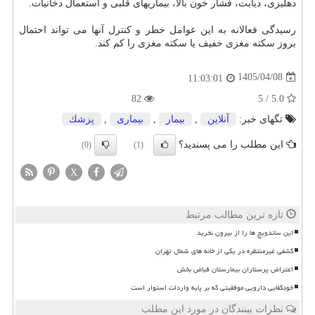
دهلیزی، دیابت، فشار خون بالا، بیماریهای قلبی و استعمال دخانیات.
رسیدگی فعالانه به این عوامل خطر و کنترل آنها می تواند احتمال
بروز سکته مغزی خفیف یا سکته مغزی را کم کند.
1405/04/08
11:03:01
82
5.0 / 5
تگهای خبر:
آنلاین
,
بیمار
,
بیماری
,
پزشك
این مطلب را می پسندید؟
(0)
(1)
X
تازه ترین مطالب مرتبط
این ساندویچ ها را از بیرون نخرید
کشفی غیرمنتظره در یکی از خانه های شمال تهران
اعتراض پرستاران بیمارستان فیاض بخش
خودکفایی دارویی موفقیتی که بر پایه واردات استوار است
نظرات بینندگان در مورد این مطلب