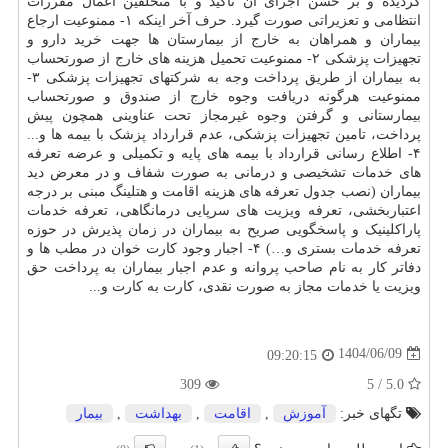
گردیده و بر حسن اجرای آن تأکید و با متخلفین اعمال مقررات
انتظامی و تعزیراتی صورت گیرد. حرف آخر اینکه ۱- ممنوعیت ارجاع
بیماران و همراهان به خارج از بیمارستان ها جهت خرید دارو و
تجهیزات پزشکی ۲- ممنوعیت تحمیل هزینه های خارج از صورتحساب
به بیماران از طریق پرداخت وجه به شرکتهای تجهیزات پزشکی ۳-
ممنوعیت هرگونه دریافت وجوه خارج از صندوق و صورتحساب
بیمارستانی و گرفتن وجوه غیرمجاز تحت عناوینی همچون پیش
پرداخت، تامین تجهیزات پزشکی، عدم قرارداد پزشک با بیمه ها و...
۴- اطلاع رسانی قرارداد با بیمه های پایه و تکمیلی و عرضه تعرفه
های خدمات تشخیصی و درمانی به صورت شفاف و در معرض دید
بیماران (نصب جدول تعرفه های هزینه اقامت و هتلینگ مبنی بر درجه
اعتباربخشی، تعرفه ویزیت های سرپایی درمانگاهی، تعرفه خدمات
پاراکلینیک و پاسخگویی صریح به بیماران در زمان پذیرش در حوزه
تعرفه خدمات بستری و…) ۴- اجبار وجود کارت خوان در مطب ها و
دفاتر کار به نام صاحب پروانه و عدم اجبار بیماران به پرداخت حق
ویزیت یا خدمات مجاز به صورت نقدی، کارت به کارت و...
1404/06/09
09:20:15
309
5.0 / 5
تگهای خبر:
آموزش
,
اقامت
,
بهداشت
,
بیمار