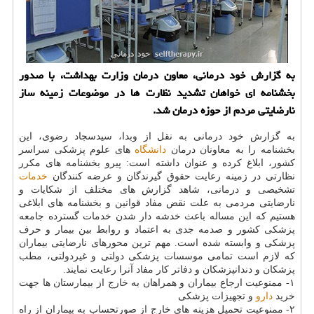
به گزارش خود درمانی، معاون درمان وزارت بهداشت، با صدور
بخشنامه ای خواهان تشدید نظارت ها در موضوعات زمینه ساز
نارضایتی مردم از حوزه درمان شد.
به گزارش خود درمانی به نقل از وبدا، سیدسجاد رضوی، این
بخشنامه را به معاونان درمان
دانشگاه
های علوم پزشکی سراسر
کشور، ابلاغ کرده و عنوان داشته است: پیرو بخشنامه های مکرر
نظارتی در زمینه رعایت حقوق گیرندگان و عرضه کنندگان
خدمات
تشخیصی و درمانی، شاهد گزارش های مختلف از شکایات و
نارضایتی مردمی به علت نقض مفاد قوانین و بخشنامه های ابلاغی
هستیم که این مساله باعث خدشه دار شدن خدمات گسترده جامعه
پزشکی کشور و صدمه جدی به اعتماد و روابط بین بیمار و حرف
پزشکی و وابسته شده است. مهم ترین محورهای نارضایتی بیماران
که لازم است تمامی موسسات پزشکی دولتی و غیردولتی، مطب
پزشکان و دندانپزشکان و دفاتر کار مفاد آنرا رعایت نمایند.
۱- ممنوعیت ارجاع بیماران و همراهان به خارج از بیمارستان ها جهت
خرید
دارو
و تجهیزات پزشکی
۲- ممنوعیت تحمیل هزینه های خارج از صورتحساب به بیماران از راه