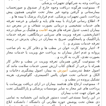
پرداخت وجه به شرکتهای تجهیزات پزشکی
۳- ممنوعیت هرگونه دریافت وجوه خارج از صندوق و صورتحساب
بیمارستانی و گرفتن وجوه غیر مجاز تحت عناوینی همچون پیش
پرداخت، تامین تجهیزات پزشکی، عدم قرارداد پزشک با بیمه ها و...
۴- اطلاع رسانی قرارداد با بیمه های پایه و تکمیلی و عرضه تعرفه
های خدمات تشخیصی و درمانی بصورت شفاف و در معرض دید
بیماران (نصب جدول تعرفه های هزینه
اقامت
و هتلینگ بر مبنای درجه
اعتباربخشی، تعرفه ویزیت های سرپایی درمانگاهی، تعرفه خدمات
پاراکلینیک و پاسخگویی صریح به بیماران در زمان پذیرش در زمینه
تعرفه خدمات بستری و…)
۴- اجبار وجود کارت خوان در مطب ها و دفاتر کار به نام صاحب
پروانه و عدم اجبار بیماران به پرداخت حق ویزیت یا خدمات مجاز
بصورت نقدی، کارت به کارت و...
۵- ممنوعیت گرفتن همزمان تعرفه ویزیت در مطب و دفاتر کار
همراه با برخی از کدهای کتاب ارزش نسبی خدمات سلامت مانند کد
اصول حفظ تندرستی،
آموزش
به بیمار، اصول پیشگیری دخانیات و
الکل و خدماتی تحت عنوان پالس اکسیمتری، گلوکومتری، هزینه
تشکیل پرونده در مطب و…
۶- ممنوعیت ارجاع های هدفمند بیماران در ازای دریافت پورسانت یا
پرداخت های غیر مجاز به سایر موسسات پزشکی و پاراکلینیکی تحت
هر عنوان جهت جذب بیماران
در این راستا مستدعی است دستور فرمایند این بخشنامه به تمامی
ذی نفعان تحت پوشش حوزه نظارتی آن دانشگاه / دانشکده ابلاغ