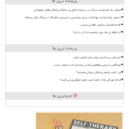
پربیننده ترین ها
جنجال یک محدودیت بزرگ در بریتانیا اجماع بی سابقه پزشکان مقابل نوجوانان
دستور ویژه وزارت بهداشت برای رویارویی با ویروس خطرناک در مراکز دفن پسماند
اقدام قشنگ سازمان نظام پرستاری
آیا واقعا ژن ها روی شخصیت ما اثر دارند؟
پربحث ترین ها
اعتراض پرستاران بیمارستان فیاض بخش
خودکفایی دارویی موفقیتی که بر پایه واردات استوار است
چرا اغلب چشم پزشکان عینکی هستند؟
کدام خوراکی ها از لخته شدن خون جلوگیری می کنند؟
جدیدترین ها