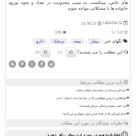
های خاص، ممکنست به سبب محدودیت در تعداد و نحوه توزیع،
خانواده ها با مشکلاتی مواجه شوند.
1404/04/14
14:36:21
339
5.0 / 5
تگهای خبر:
بیمار
,
بیمه
,
پزشك
,
دارو
این مطلب را می پسندید؟
(0)
(1)
X
تازه ترین مطالب مرتبط
اعتراض پرستاران بیمارستان فیاض بخش
خودکفایی دارویی موفقیتی که بر پایه واردات استوار است
چرا اغلب چشم پزشکان عینکی هستند؟
کدام خوراکی ها از لخته شدن خون جلوگیری می کنند؟
نظرات بینندگان در مورد این مطلب
لطفا شما هم
در مورد این مطلب
نظر دهید