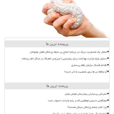
پربیننده ترین ها
جنجال یک محدودیت بزرگ در بریتانیا اجماع بی سابقه پزشکان مقابل نوجوانان
دستور ویژه وزارت بهداشت برای رویارویی با ویروس خطرناک در مراکز دفن پسماند
اقدام قشنگ سازمان نظام پرستاری
آیا واقعا ژن ها روی شخصیت ما اثر دارند؟
پربحث ترین ها
اعتراض پرستاران بیمارستان فیاض بخش
خودکفایی دارویی موفقیتی که بر پایه واردات استوار است
چرا اغلب چشم پزشکان عینکی هستند؟
کدام خوراکی ها از لخته شدن خون جلوگیری می کنند؟