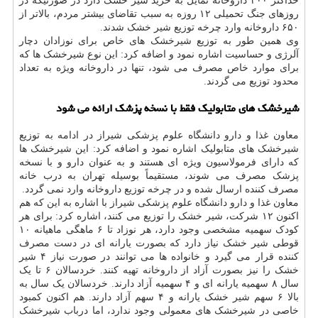
حداکثر ۴۰۰ داروخانه تمایل به خرید شیر خشک دارد در صورتیکه در
روزهای جنگ تحمیلی ۱۲ روزه به سبب تقاضای بیشتر مردم، بالاتر از
۶۵۰ داروخانه وارد چرخه توزیع شیر خشک شدند.
وی همین طور به توزیع شیرخشک های خاص برای نوزادان دچار
آلرژی و حساسیت اشاره نمود و اضافه کرد: این نوع شیرخشک ها که
برای موارد خاص مصرف می شود، تنها در داروخانه ویژه به تعداد
محدود توزیع می گردند.
شیرخشک های متابولیک فقط با نسخه پزشک ارائه می شود
معاون غذا و دارو دانشگاه علوم پزشکی شیراز در ادامه به توزیع
شیرخشک های متابولیک اشاره نمود و اضافه کرد: این شیرخشک ها
که دارای فرمولاسیون ویژه ای هستند و به عنوان دارو و با نسخه
پزشک مصرف می شوند، مستقیماً بوسیله تهران به درب خانه
مصرف کننده ارسال شده و در چرخه توزیع داروخانه وارد نمی گردد.
معاون غذا و دارو دانشگاه علوم پزشکی شیراز با اشاره به این که هم
اکنون ۱۲ شرکت، شیر خشک را توزیع می کنند، اشاره کرد: برای هر
کودک سهمیه مشخصی وجود دارد، هر نوزاد تا ۶ ماهگی ماهیانه ۱۰
قوطی شیر خشک نیاز دارد که بصورت یارانه ای در دست مصرف
کننده قرار می گیرد و خانواده ها می توانند در صورت نیاز ۴ شیر
خشک را نیز بصورت آزاد از داروخانه تهیه کنند. خردسالان ۶ تا یک
سال ۸ سهمیه یارانه ای و ۴ سهمیه آزاد دارند. خردسالان یک سال به
بالا ۶ سهم شیر خشک یارانه و ۴ سهم آزاد دارند. هم اکنون کمبود
خاصی در شیرخشک های معمولی وجود ندارد، اما درباب شیرخشک