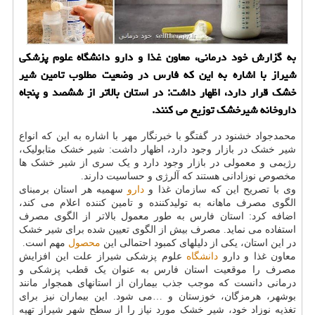
به گزارش خود درمانی، معاون غذا و دارو دانشگاه علوم پزشکی
شیراز با اشاره به این که فارس در وضعیت مطلوب تامین شیر
خشک قرار دارد، اظهار داشت: در استان بالاتر از ششصد و پنجاه
داروخانه شیرخشک توزیع می کنند.
محمدجواد خشنود در گفتگو با خبرنگار مهر با اشاره به این که انواع
شیر خشک در بازار وجود دارد، اظهار داشت: شیر خشک متابولیک،
رژیمی و معمولی در بازار وجود دارد و یک سری از شیر خشک ها
مخصوص نوزادانی هستند که آلرژی و حساسیت دارند.
وی با تصریح این که سازمان غذا و
دارو
سهمیه هر استان برمبنای
الگوی مصرف ماهانه به تولیدکننده و تامین کننده اعلام می کند،
اضافه کرد: استان فارس به طور معمول بالاتر از الگوی مصرف
استفاده می نماید. مصرف بیش از الگوی تعیین شده برای شیر خشک
در این استان، یکی از دلیلهای کمبود احتمالی این
محصول
مهم است.
معاون غذا و دارو
دانشگاه
علوم پزشکی شیراز علت این افزایش
مصرف را موقعیت استان فارس به عنوان یک قطب پزشکی و
درمانی دانست که موجب جذب بیماران از استانهای همجوار مانند
بوشهر، هرمزگان، خوزستان و …می شود. این بیماران نیز برای
تغذیه نوزاد خود، شیر خشک مورد نیاز را از سطح شهر شیراز تهیه