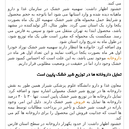
می کنند.
خشنود اظهار داشت: سهمیه شیر خشک در سازمان غذا و دارو
ماهیانه دیده شده و وارد استانها می شود اما باتوجه به حجم محصول
و شرایط حمل محموله های شیر خشک سهمیه کل یک ماه بصورت
یکجا وارد یک استان نمی گردد. بطور مثال، اگر تولیدکننده در مشهد
باشد، محصول ابتدا به تهران منتقل می شود و سپس به فارس می
رسد. ممکنست یک محموله که مقرر است طی یک ماه توزیع شود،
در طول ماه به تدریج وارد استان شود.
وی اضافه کرد: خانواده ها انتظار دارند سهمیه شیر خشک نوزاد خودرا
اول هر ماه بصورت یکجا دریافت نمایند و این تعداد اول هر ماه در
داروخانه
موجود نمی باشد، به این علت است که احساس کمبود شیر
خشک وجود دارد اما در حقیقت در وضعیت مطلوبی قرار داریم.
تمایل داروخانه ها در توزیع شیر خشک پایین است
معاون غذا و دارو دانشگاه علوم پزشکی شیراز همین طور به نقش
داروخانه ها در توزیع شیر خشک معمولی اشاره نمود و اضافه کرد:
تمایل داروخانه ها در توزیع شیر خشک پایین است. تنها ۳۰ تا ۴۰ درصد
داروخانه ها تمایل به
فروش
شیر خشک دارند. دلیل این امر، وجود
یارانه در قیمت شیر خشک و تأخیر در پرداخت مطالبات توسط بیمه
ها است که جذابیت فروش این محصول را برای داروخانه ها کم می
کند.
خشنود اظهار داشت: از حدود یکهزار داروخانه در سطح استان فارس