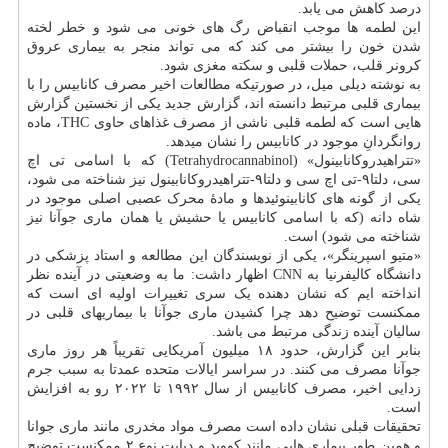
درصد کاهش می یابد.
این لطمه ها موجب انقباض رگ های خونی می شود و خطر لخته
شدن خون را بیشتر می کند که می تواند منجر به بیماری عروق
کرونر قلب، حملات قلبی و سکته مغزی شود.
به نوشته دیلی میل، در صورتیکه مطالعات اخیر مصرف کانابیس را با
بیماری قلبی مرتبط دانسته اند، گزارش جدید یکی از نخستین گزارش
هایی است که لطمه قلبی ناشی از مصرف غذاهای حاوی THC، ماده
روانگردانِ موجود در کانابیس را نشان میدهد.
«تتراهیدروکانابینول» (Tetrahydrocannabinol) که با اسامی تی اچ
سی، دلتا۹-تی اچ سی و دلتا۹-تتراهیدروکانابینول نیز شناخته می شود،
یکی از گونه های کانابینوئیدها و مادهٔ محرک عصبی اصلی موجود در
شاه دانه (که با اسامی کانابیس یا حشیش یا همان ماری جوآنا نیز
شناخته می شود) است.
«متیو اسپرینگر»، یکی از نویسندگان این مطالعه و استاد پزشکی در
دانشگاه کالیفرنیا به CNN اظهار داشت: ما به وضعیتی در آینده نظر
انداخته ایم که نشان دهنده یک سری تغییرات اولیه ای است که
ممکنست توضیح دهد چرا کشیدن ماری جوآنا با بیماریهای قلبی در
سالیان آینده زندگی مرتبط می باشد.
بنابر این گزارش، حدود ۱۸ میلیون آمریکایی تقریباً هر روز ماری
جوآنا مصرف می کنند. در سراسر ایالات متحده عمدتا به سبب جرم
زدایی اخیر، مصرف کانابیس از سال ۱۹۹۲ تا ۲۰۲۲ رو به افزایش
است.
تحقیقات قبلی نشان داده است مصرف مواد مخدری مانند ماری جوانا
و همین طور بیماری هایی مانند کووید و دیابت نوع ۲ ممکنست توضیح