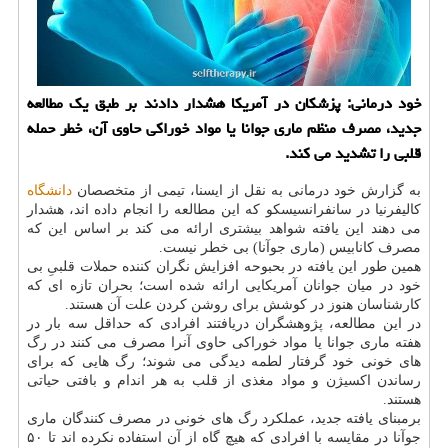
خود درمانی: پزشکان در آمریکا هشدار دادند بر طبق یک مطالعه
جدید، مصرف منظم ماری جوانا یا مواد خوراکی حاوی آن، خطر حمله
قلبی را تشدید می کند.
به گزارش خود درمانی به نقل از ایسنا، تیمی از متخصصان
دانشگاه
کالیفرنیا در سانفرانسیسکو که این مطالعه را انجام داده اند، هشدار
می دهند این یافته شواهد بیشتری ارائه می کند بر اساس این که
مصرف کانابیس (ماری جوآنا) بی خطر نیست.
همین طور این یافته در بحبوحه افزایش نگران کننده حملات قلبیِ بی
خود در میان جوانان آمریکایی ارائه شده است؛ بحران تازه ای که
کارشناسان هنوز در کوشش برای روشن کردن علت آن هستند.
در این مطالعه، پژوهشگران دریافتند افرادی که حداقل سه بار در
هفته ماری جوانا یا مواد خوراکی حاوی آنرا مصرف می کنند در رگ
های خونی خود گرفتار لطمه دیدگی می شوند؛ رگ هایی که برای
رساندن اکسیژن و مواد مغذی از قلب به هر اندام و بافتی حیاتی
هستند.
برمبنای یافته جدید، عملکرد رگ های خونی در مصرف کنندگان ماری
جوآنا در مقایسه با افرادی که هیچ گاه از آن استفاده نکرده اند تا ۵۰