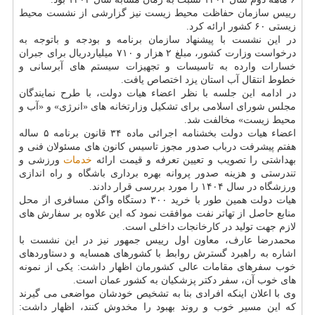
رییس سازمان حفاظت محیط زیست نیز گزارشی از نشست محیط
زیستی ۶۰ کشور ارائه کرد.
در این نشست با پیشنهاد سازمان برنامه و بودجه و باتوجه به
درخواست وزارت کشور، مبلغ ۲ هزار و ۷۱۰ میلیاردریال برای جبران
خسارات وارده به تاسیسات و تجهیزات سیستم های آبرسانی و
خطوط انتقال آب استان یزد اختصاص یافت.
در ادامه این جلسه با نظر اعضاء هیات دولت، با طرح نمایندگان
مجلس شورای اسلامی برای تشکیل وزارتخانه های «انرژی» و «آب و
محیط زیست» مخالفت شد.
اعضاء هیات دولت بخشنامه اجرائی ماده ۳۴ قانون برنامه ۵ ساله
هفتم پیشرفت درباب صدور مجوز تاسیس کانون های مسئولان فنی و
بهداشتی را تصویب و تعیین تعرفه و قیمت ارائه
خدمات
ورزشی و
تندرستی و هزینه صدور پروانه بهره برداری باشگاه و راه اندازی
ورزشگاه در سال ۱۴۰۴ را مورد بررسی قرار دادند.
هیات دولت همین طور با خرید ۳۰۰ دستگاه واگن مسافری از محل
منابع حاصل از تهاتر نفت موافقت نمود که این علاوه بر سفارش های
لازم جهت تولید در کارخانجات داخلی است.
محمدرضا عارف، معاون اول رییس جمهور نیز در این نشست با
اشاره به راهبرد گسترش روابط با کشورهای همسایه و دستاوردهای
خوب سفرهای مقامات عالی کشورمان اظهار داشت: یکی از نمونه
های خوب آن، سفر دکتر پزشکیان به کشور عمان است.
وی با اعلان اینکه افرادی بنا به تشخیص خودشان مواضعی می گیرند
که این مسیر خوب و روند بهبود را مخدوش کنند، اظهار داشت: