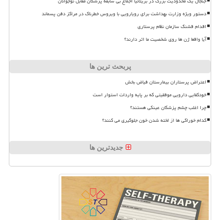
جنجال یک محدودیت بزرگ در بریتانیا اجماع بی سابقه پزشکان مقابل نوجوانان
دستور ویژه وزارت بهداشت برای رویارویی با ویروس خطرناک در مراکز دفن پسماند
اقدام قشنگ سازمان نظام پرستاری
آیا واقعا ژن ها روی شخصیت ما اثر دارند؟
پربحث ترین ها
اعتراض پرستاران بیمارستان فیاض بخش
خودکفایی دارویی موفقیتی که بر پایه واردات استوار است
چرا اغلب چشم پزشکان عینکی هستند؟
کدام خوراکی ها از لخته شدن خون جلوگیری می کنند؟
جدیدترین ها