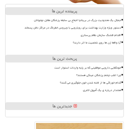
پربیننده ترین ها
جنجال یک محدودیت بزرگ در بریتانیا اجماع بی سابقه پزشکان مقابل نوجوانان
دستور ویژه وزارت بهداشت برای رویارویی با ویروس خطرناک در مراکز دفن پسماند
اقدام قشنگ سازمان نظام پرستاری
آیا واقعا ژن ها روی شخصیت ما اثر دارند؟
پربحث ترین ها
خودکفایی دارویی موفقیتی که بر پایه واردات استوار است
چرا اغلب چشم پزشکان عینکی هستند؟
کدام خوراکی ها از لخته شدن خون جلوگیری می کنند؟
هشدار درباره ی یک آمپول لاغری
جدیدترین ها