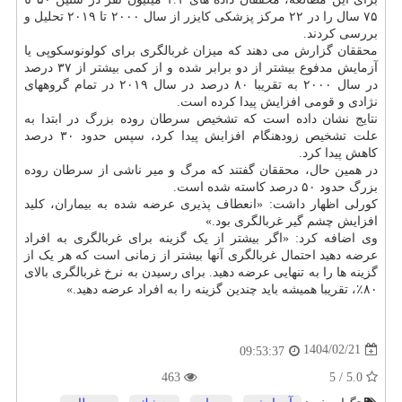
۷۵ سال را در ۲۲ مرکز پزشکی کایزر از سال ۲۰۰۰ تا ۲۰۱۹ تحلیل و
بررسی کردند.
محققان گزارش می دهند که میزان غربالگری برای کولونوسکوپی یا
آزمایش مدفوع بیشتر از دو برابر شده و از کمی بیشتر از ۳۷ درصد
در سال ۲۰۰۰ به تقریبا ۸۰ درصد در سال ۲۰۱۹ در تمام گروههای
نژادی و قومی افزایش پیدا کرده است.
نتایج نشان داده است که تشخیص سرطان روده بزرگ در ابتدا به
علت تشخیص زودهنگام افزایش پیدا کرد، سپس حدود ۳۰ درصد
کاهش پیدا کرد.
در همین حال، محققان گفتند که مرگ و میر ناشی از سرطان روده
بزرگ حدود ۵۰ درصد کاسته شده است.
کورلی اظهار داشت: «انعطاف پذیری عرضه شده به بیماران، کلید
افزایش چشم گیر غربالگری بود.»
وی اضافه کرد: «اگر بیشتر از یک گزینه برای غربالگری به افراد
عرضه دهید احتمال غربالگری آنها بیشتر از زمانی است که هر یک از
گزینه ها را به تنهایی عرضه دهید. برای رسیدن به نرخ غربالگری بالای
۸۰٪، تقریبا همیشه باید چندین گزینه را به افراد عرضه دهید.»
1404/02/21
09:53:37
463
5.0 / 5