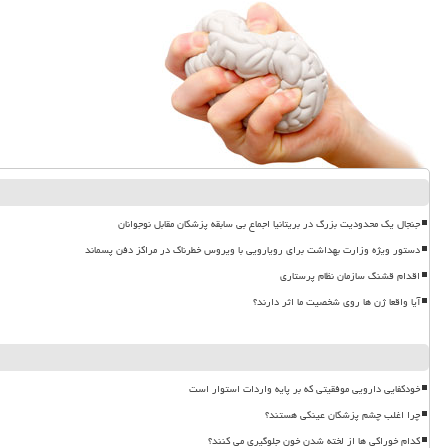
جنجال یک محدودیت بزرگ در بریتانیا اجماع بی سابقه پزشکان مقابل نوجوانان
دستور ویژه وزارت بهداشت برای رویارویی با ویروس خطرناک در مراکز دفن پسماند
اقدام قشنگ سازمان نظام پرستاری
آیا واقعا ژن ها روی شخصیت ما اثر دارند؟
خودکفایی دارویی موفقیتی که بر پایه واردات استوار است
چرا اغلب چشم پزشکان عینکی هستند؟
کدام خوراکی ها از لخته شدن خون جلوگیری می کنند؟