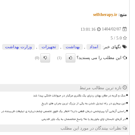
منبع:
selftherapy.ir
1404/02/07
13:01:16
5.0 / 5
تگهای خبر:
امداد
,
بهداشت
,
تجهیزات
,
وزارت بهداشت
این مطلب را می پسندید؟
(0)
(1)
تازه ترین مطالب مرتبط
سگ و گربه در مظان بهتان ردپای یک باکتری مرگبار در حیوانات خانگی پیدا شد
این بیماری در راه تبدیل شدن به یکی از بزرگ ترین بحران های تاریخ
راستی آزمایی آیا پیرچشمی درمان قطعی دارد؟ اخطار یک فوق تخصص چشم درباره ی تبلیغات فریبنده در 
در گرمای تابستان چای بخوریم یا نه؟ پاسخ متخصصان به یک باور قدیمی
نظرات بینندگان در مورد این مطلب