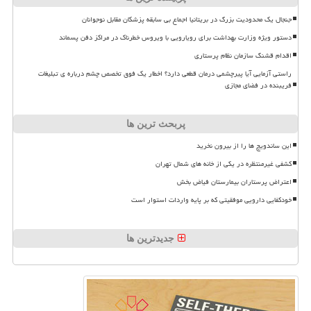
جنجال یک محدودیت بزرگ در بریتانیا اجماع بی سابقه پزشکان مقابل نوجوانان
دستور ویژه وزارت بهداشت برای رویارویی با ویروس خطرناک در مراکز دفن پسماند
اقدام قشنگ سازمان نظام پرستاری
راستی آزمایی آیا پیرچشمی درمان قطعی دارد؟ اخطار یک فوق تخصص چشم درباره ی تبلیغات
فریبنده در فضای مجازی
پربحث ترین ها
این ساندویچ ها را از بیرون نخرید
کشفی غیرمنتظره در یکی از خانه های شمال تهران
اعتراض پرستاران بیمارستان فیاض بخش
خودکفایی دارویی موفقیتی که بر پایه واردات استوار است
جدیدترین ها