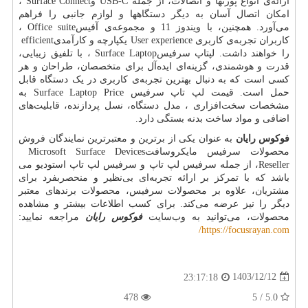
ارائه‌ی انواع پورتها و اتصالات، از جمله
USB-C
و
Surface Connect
،
امکان اتصال آسان به دیگر دستگاهها و لوازم جانبی را فراهم
می‌آورد. همچنین، با ویندوز 11 و مجموعه‌ی آفیس
Office suite
،
کاربران تجربه‌ی کاربری
User experience
یکپارچه و کارآمدی
efficient
را خواهند داشت. لپتاپ سرفیس
Surface Laptop
، با تلفیق زیبایی،
قدرت و هوشمندی، گزینه‌ای ایده‌آل برای متخصصان، طراحان و هر
کسی است که به دنبال بهترین تجربه‌ی کاربری در یک دستگاه قابل
حمل است. قیمت لپ تاپ سرفیس
Surface Laptop Price
به
مشخصات سخت‌افزاری ، مدل دستگاه، نسل پردازنده، قابلیت‌های
اضافی و مواد ساخت بدنه بستگی دارد.
فوکوس رایان
به عنوان یکی از برترین و معتبرترین نمایندگان فروش
محصولات سرفیس مایکروسافت
Microsoft Surface Devices
Reseller
، از جمله سرفیس لپ تاپ و سرفیس لپ تاپ استودیو می
باشد که با تمرکز بر ارائه تجربه‌ای بی‌نظیر و منحصربفرد برای
مشتریان، علاوه بر محصولات سرفیس، محصولات برندهای معتبر
دیگر را نیز عرضه می‌کند. برای کسب اطلاعات بیشتر و مشاهده
محصولات، می‌توانید به وب‌سایت
فوکوس رایان
مراجعه نمایید:
/
https://focusrayan.com
1403/12/12
23:17:18
478
5.0 / 5