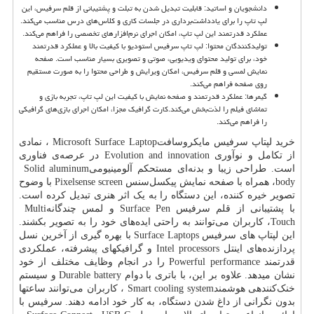
دانشجویان و اساتید: قابلیت تبدیل شدن به تبلت و پشتیبانی از قلم سرفیس، این
لپ تاپ را برای یادداشت‌برداری در جلسات کاری و کلاس‌های درس مناسب می‌کند.
عملکرد قدرتمند این لپ تاپ، امکان اجرای نرم‌افزارهای تخصصی را فراهم می‌کند.
تولیدکنندگان محتوا: لپ تاپ سرفیس استودیو با کیفیت بالا و عملکرد قدرتمند
خود، برای تولید محتوای ویدیویی، صوتی و تصویری بسیار مناسب است. صفحه
نمایش لمسی و قلم سرفیس، امکان ویرایش و طراحی محتوا را به صورت مستقیم
روی صفحه فراهم می‌کند.
گیمرها: عملکرد قدرتمند و صفحه نمایش با کیفیت این لپ تاپ، تجربه بازی و
تماشای فیلم را لذت‌بخش می‌کند.کارت گرافیک مجزا، امکان اجرای بازی‌های گرافیکی
را فراهم می‌کند.
خرید لپتاپ سرفیس مایکروسافت
Microsoft Surface Laptop
، نمادی
از تکامل و نوآوری
Evolution and innovation
در عرصه‌ی فناوری
است. طراحی زیبا و بدنه‌ای مستحکم آلومینیومی
Solid aluminum
body
، همراه با صفحه نمایش پیکسل‌سنس
Pixelsense screen
با وضوح
تصویر خیره کننده، این دستگاه را به یک اثر هنری تبدیل کرده است.
با پشتیبانی از قلم سرفیس
Surface Pen
و لمس چندگانه
Multi
Touch
، کاربران می‌توانند به راحتی ایده‌های خود را به تصویر بکشند.
این لپتاپ های سرفیس
Surface Laptops
با بهره گیری از آخرین نسل
پردازنده‌های اینتل
Intel processors
و گرافیکهای پیشرفته، عملکردی
قدرتمند
Powerful performance
را در انجام وظایف مختلف از خود
نشان میدهد. علاوه بر این، با باتری با دوام
Durable battery
و سیستم
خنک‌کنندهی هوشمند
Smart cooling system
، کاربران می‌توانند ساعتها
بدون نگرانی از داغ شدن دستگاه، به کار خود ادامه دهند. سرفیس با