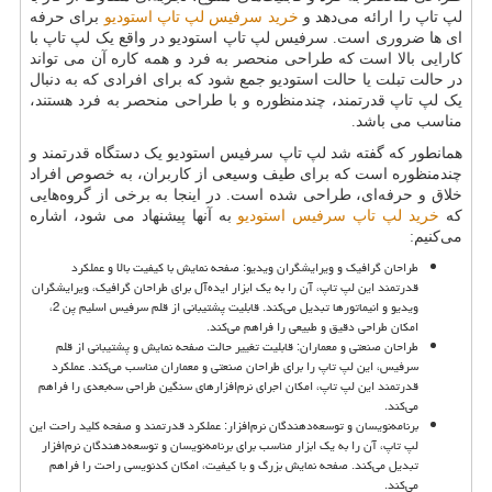
لپ تاپ را ارائه می‌دهد و
خرید سرفیس لپ تاپ استودیو
برای حرفه
ای ها ضروری است. سرفیس لپ تاپ استودیو در واقع یک لپ تاپ با
کارایی بالا است که طراحی منحصر به فرد و همه کاره آن می تواند
در حالت تبلت یا حالت استودیو جمع شود که برای افرادی که به دنبال
یک لپ تاپ قدرتمند، چندمنظوره و با طراحی منحصر به فرد هستند،
مناسب می باشد.
همانطور که گفته شد لپ تاپ سرفیس استودیو یک دستگاه قدرتمند و
چندمنظوره است که برای طیف وسیعی از کاربران، به خصوص افراد
خلاق و حرفه‌ای، طراحی شده است. در اینجا به برخی از گروه‌هایی
که
خرید لپ تاپ سرفیس استودیو
به آنها پیشنهاد می شود، اشاره
می‌کنیم:
طراحان گرافیک و ویرایشگران ویدیو: صفحه نمایش با کیفیت بالا و عملکرد
قدرتمند این لپ تاپ، آن را به یک ابزار ایده‌آل برای طراحان گرافیک، ویرایشگران
ویدیو و انیماتورها تبدیل می‌کند. قابلیت پشتیبانی از قلم سرفیس اسلیم پن 2،
امکان طراحی دقیق و طبیعی را فراهم می‌کند.
طراحان صنعتی و معماران: قابلیت تغییر حالت صفحه نمایش و پشتیبانی از قلم
سرفیس، این لپ تاپ را برای طراحان صنعتی و معماران مناسب می‌کند. عملکرد
قدرتمند این لپ تاپ، امکان اجرای نرم‌افزارهای سنگین طراحی سه‌بعدی را فراهم
می‌کند.
برنامه‌نویسان و توسعه‌دهندگان نرم‌افزار: عملکرد قدرتمند و صفحه کلید راحت این
لپ تاپ، آن را به یک ابزار مناسب برای برنامه‌نویسان و توسعه‌دهندگان نرم‌افزار
تبدیل می‌کند. صفحه نمایش بزرگ و با کیفیت، امکان کدنویسی راحت را فراهم
می‌کند.