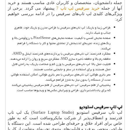
جمله دانشجویان، متخصصان و کاربران عادی مناسب هستند و خرید
آنها از جمله
خرید سرفیس لپ تاپ 7
پیشنهاد می گردد. برخی از
ویژگی‌های کلیدی لپ تاپ‌های سرفیس را در ادامه بررسی خواهیم
کرد:
طراحی زیبا و باریک: لپ تاپ‌های سرفیس با طراحی مدرن و باریک خود، ظاهری
جذاب و شیک دارند.
صفحه نمایش لمسی با کیفیت: صفحه نمایش‌های
PixelSense
با رزولوشن بالا و
رنگ‌های زنده، تجربه‌ای لذت‌بخش از تماشای محتوا و کار با دستگاه را فراهم
می‌کنند.
عملکرد قدرتمند: لپ تاپ‌های سرفیس با پردازنده‌های قدرتمند اینتل و
AMD
،
حافظه رم بالا و حافظه ذخیره سازی
SSD
، عملکردی سریع و روان را ارائه می‌دهند.
قابلیت حمل بالا: لپ تاپ‌های سرفیس با وزن کم و ضخامت باریک، به راحتی قابل
حمل هستند و برای استفاده در سفر و جابجایی مناسب هستند.
عمر باتری طولانی: لپ تاپ‌های سرفیس با عمر باتری طولانی، امکان استفاده طولانی
مدت از دستگاه را بدون نیاز به شارژ فراهم می‌کنند.
پشتیبانی از قلم سرفیس: لپ تاپ‌های سرفیس از قلم سرفیس پشتیبانی می‌کنند
که برای یادداشت‌برداری، طراحی و ویرایش عکس‌ها و ویدیوها مناسب است.
لپ تاپ سرفیس استودیو
لپ تاپ سرفیس استودیو (
Surface Laptop Studio
) یک لپ تاپ
قدرتمند و انعطاف‌پذیر از شرکت مایکروسافت است که به طور
خاص برای افراد خلاق و حرفه‌ای طراحی شده است. این دستگاه با
طراحی منحصر به فرد و قابلیت‌های متنوع، تجربه‌ای متفاوت از کار با