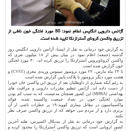
آژانس دارویی انگلیس اعلام نمود: 30 مورد لختگی خون ناشی از
تزریق واکسن کرونای آسترازنکا تایید شده است.
به گزارش خود درمانی به نقل از ایسنا، آژانس دارویی انگلیس روز
گذشته (جمعه) اعلام نمود: در میان بیش از ۱۸ میلیون نفری که
واکسن کروناویروس آسترازنکا را تزریق کرده اند، ۳۰ مورد لختگی
خون گزارش شده است.
تا ۲۴ ماه مارس، ۲۲ مورد ترومبوز سینوس وریدی مغزی (CVST) و
هشت مورد دیگر ترومبوز با پلاکت پایین گزارش شده است.
به رغم آنکه شماری از داوطلبان بعد از تزریق این واکسن جان خودرا
از دست داده اند، آژانس تنظیم مقررات دارویی و مراقبت های
بهداشتی (MHRA) این کشور همچنان مدعیست که به سبب کم بودن
موارد لختگی خون در تعداد جمعیت واکسینه شده، فوائد
واکسیناسیون در مقابل بیماری کووید-۱۹ بر خطرات ناشی از آن
برتری دارد و از مردم می خواهد که از تزریق واکسن صرف نظر
نکنند.
به گزارش خود درمانی به نقل از مدیکال اکسپرس، هلند آخرین
کشور اروپایی است که تزریق واکسن آسترازنکا را محدود کرده و