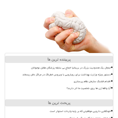
پربیننده ترین ها
جنجال یک محدودیت بزرگ در بریتانیا اجماع بی سابقه پزشکان مقابل نوجوانان
دستور ویژه وزارت بهداشت برای رویارویی با ویروس خطرناک در مراکز دفن پسماند
اقدام قشنگ سازمان نظام پرستاری
آیا واقعا ژن ها روی شخصیت ما اثر دارند؟
پربحث ترین ها
خودکفایی دارویی موفقیتی که بر پایه واردات استوار است
چرا اغلب چشم پزشکان عینکی هستند؟