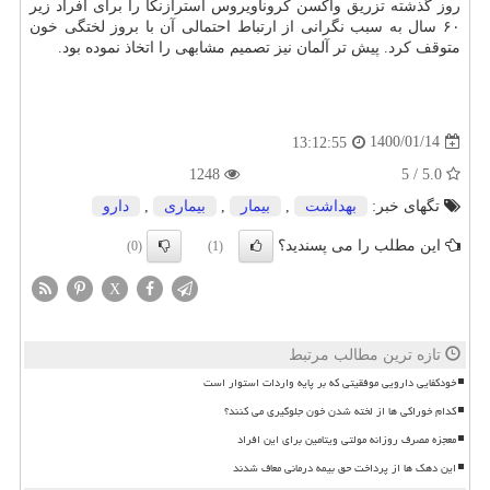
روز گذشته تزریق واکسن کروناویروس آسترازنکا را برای افراد زیر
۶۰ سال به سبب نگرانی از ارتباط احتمالی آن با بروز لختگی خون
متوقف کرد. پیش تر آلمان نیز تصمیم مشابهی را اتخاذ نموده بود.
1400/01/14
13:12:55
1248
5.0 / 5
تگهای خبر:
بهداشت
,
بیمار
,
بیماری
,
دارو
این مطلب را می پسندید؟
(0)
(1)
X
تازه ترین مطالب مرتبط
خودکفایی دارویی موفقیتی که بر پایه واردات استوار است
کدام خوراکی ها از لخته شدن خون جلوگیری می کنند؟
معجزه مصرف روزانه مولتی ویتامین برای این افراد
این دهک ها از پرداخت حق بیمه درمانی معاف شدند