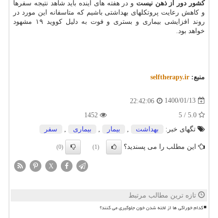
کشور دور از ذهن نیست
و در هفته های آینده باید شاهد نتیجه سفرها
و کاهش رعایت پروتکلهای بهداشتی باشیم که متاسفانه این مورد در
روند افزایشی بیماری و بستری و فوت به دلیل کووید ۱۹ مشهود
خواهد بود.
منبع:
selftherapy.ir
1400/01/13
22:42:06
1452
5.0 / 5
تگهای خبر:
بهداشت
,
بیمار
,
بیماری
,
سفر
این مطلب را می پسندید؟
(0)
(1)
X
تازه ترین مطالب مرتبط
کدام خوراکی ها از لخته شدن خون جلوگیری می کنند؟