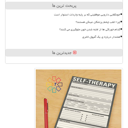
پربحث ترین ها
خودکفایی دارویی موفقیتی که بر پایه واردات استوار است
چرا اغلب چشم پزشکان عینکی هستند؟
کدام خوراکی ها از لخته شدن خون جلوگیری می کنند؟
هشدار درباره ی یک آمپول لاغری
جدیدترین ها