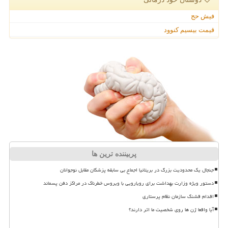
فیش حج
قیمت بیسیم کنوود
پربیننده ترین ها
جنجال یک محدودیت بزرگ در بریتانیا اجماع بی سابقه پزشکان مقابل نوجوانان
دستور ویژه وزارت بهداشت برای رویارویی با ویروس خطرناک در مراکز دفن پسماند
اقدام قشنگ سازمان نظام پرستاری
آیا واقعا ژن ها روی شخصیت ما اثر دارند؟