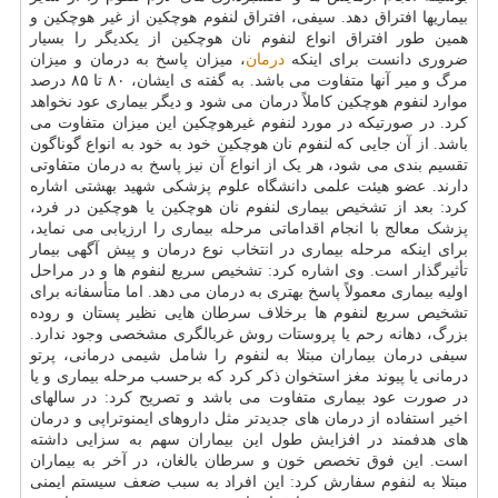
بیماریها افتراق دهد. سیفی، افتراق لنفوم هوچکین از غیر هوچکین و
همین طور افتراق انواع لنفوم نان هوچکین از یکدیگر را بسیار
ضروری دانست برای اینکه
درمان
، میزان پاسخ به درمان و میزان
مرگ و میر آنها متفاوت می باشد. به گفته ی ایشان، ۸۰ تا ۸۵ درصد
موارد لنفوم هوچکین کاملاً درمان می شود و دیگر بیماری عود نخواهد
کرد. در صورتیکه در مورد لنفوم غیرهوچکین این میزان متفاوت می
باشد. از آن جایی که لنفوم نان هوچکین خود به خود به انواع گوناگون
تقسیم بندی می شود، هر یک از انواع آن نیز پاسخ به درمان متفاوتی
دارند. عضو هیئت علمی دانشگاه علوم پزشکی شهید بهشتی اشاره
کرد: بعد از تشخیص بیماری لنفوم نان هوچکین یا هوچکین در فرد،
پزشک معالج با انجام اقداماتی مرحله بیماری را ارزیابی می نماید،
برای اینکه مرحله بیماری در انتخاب نوع درمان و پیش آگهی بیمار
تأثیرگذار است. وی اشاره کرد: تشخیص سریع لنفوم ها و در مراحل
اولیه بیماری معمولاً پاسخ بهتری به درمان می دهد. اما متأسفانه برای
تشخیص سریع لنفوم ها برخلاف سرطان هایی نظیر پستان و روده
بزرگ، دهانه رحم یا پروستات روش غربالگری مشخصی وجود ندارد.
سیفی درمان بیماران مبتلا به لنفوم را شامل شیمی درمانی، پرتو
درمانی یا پیوند مغز استخوان ذکر کرد که برحسب مرحله بیماری و یا
در صورت عود بیماری متفاوت می باشد و تصریح کرد: در سالهای
اخیر استفاده از درمان های جدیدتر مثل داروهای ایمنوتراپی و درمان
های هدفمند در افزایش طول این بیماران سهم به سزایی داشته
است. این فوق تخصص خون و سرطان بالغان، در آخر به بیماران
مبتلا به لنفوم سفارش کرد: این افراد به سبب ضعف سیستم ایمنی