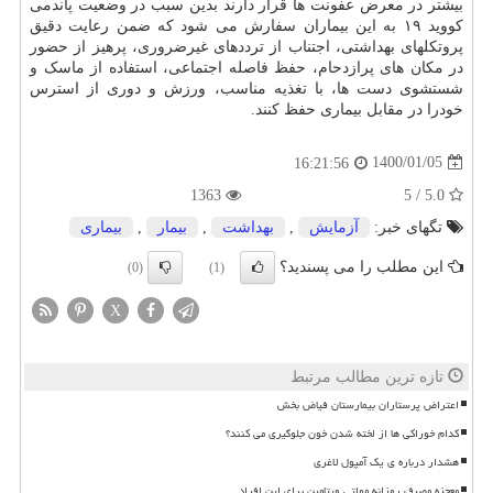
بیشتر در معرض عفونت ها قرار دارند بدین سبب در وضعیت پاندمی
کووید ۱۹ به این بیماران سفارش می شود که ضمن رعایت دقیق
پروتکلهای بهداشتی، اجتناب از ترددهای غیرضروری، پرهیز از حضور
در مکان های پرازدحام، حفظ فاصله اجتماعی، استفاده از ماسک و
شستشوی دست ها، با تغذیه مناسب، ورزش و دوری از استرس
خودرا در مقابل بیماری حفظ کنند.
1400/01/05
16:21:56
1363
5.0 / 5
تگهای خبر:
آزمایش
,
بهداشت
,
بیمار
,
بیماری
این مطلب را می پسندید؟
(0)
(1)
X
تازه ترین مطالب مرتبط
اعتراض پرستاران بیمارستان فیاض بخش
کدام خوراکی ها از لخته شدن خون جلوگیری می کنند؟
هشدار درباره ی یک آمپول لاغری
معجزه مصرف روزانه مولتی ویتامین برای این افراد