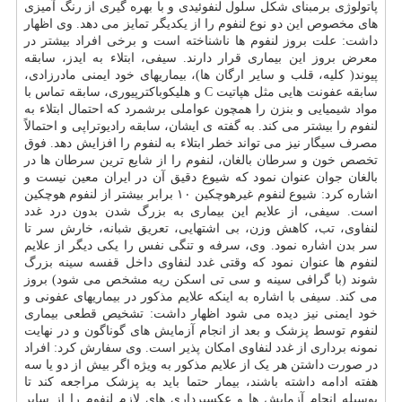
پاتولوژی برمبنای شکل سلول لنفوئیدی و با بهره گیری از رنگ آمیزی
های مخصوص این دو نوع لنفوم را از یکدیگر تمایز می دهد. وی اظهار
داشت: علت بروز لنفوم ها ناشناخته است و برخی افراد بیشتر در
معرض بروز این بیماری قرار دارند. سیفی، ابتلاء به ایدز، سابقه
پیوند( کلیه، قلب و سایر ارگان ها)، بیماریهای خود ایمنی مادرزادی،
سابقه عفونت هایی مثل هپاتیت C و هلیکوباکترپیوری، سابقه تماس با
مواد شیمیایی و بنزن را همچون عواملی برشمرد که احتمال ابتلاء به
لنفوم را بیشتر می کند. به گفته ی ایشان، سابقه رادیوتراپی و احتمالاً
مصرف سیگار نیز می تواند خطر ابتلاء به لنفوم را افزایش دهد. فوق
تخصص خون و سرطان بالغان، لنفوم را از شایع ترین سرطان ها در
بالغان جوان عنوان نمود که شیوع دقیق آن در ایران معین نیست و
اشاره کرد: شیوع لنفوم غیرهوچکین ۱۰ برابر بیشتر از لنفوم هوچکین
است. سیفی، از علایم این بیماری به بزرگ شدن بدون درد غدد
لنفاوی، تب، کاهش وزن، بی اشتهایی، تعریق شبانه، خارش سر تا
سر بدن اشاره نمود. وی، سرفه و تنگی نفس را یکی دیگر از علایم
لنفوم ها عنوان نمود که وقتی غدد لنفاوی داخل قفسه سینه بزرگ
شوند (با گرافی سینه و سی تی اسکن ریه مشخص می شود) بروز
می کند. سیفی با اشاره به اینکه علایم مذکور در بیماریهای عفونی و
خود ایمنی نیز دیده می شود اظهار داشت: تشخیص قطعی بیماری
لنفوم توسط پزشک و بعد از انجام آزمایش های گوناگون و در نهایت
نمونه برداری از غدد لنفاوی امکان پذیر است. وی سفارش کرد: افراد
در صورت داشتن هر یک از علایم مذکور به ویژه اگر بیش از دو یا سه
هفته ادامه داشته باشند، بیمار حتما باید به پزشک مراجعه کند تا
بوسیله انجام آزمایش ها و عکسبرداری های لازم لنفوم را از سایر