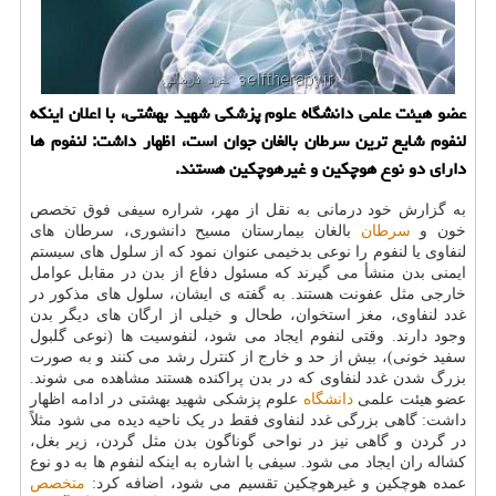
عضو هیئت علمی دانشگاه علوم پزشکی شهید بهشتی، با اعلان اینکه
لنفوم شایع ترین سرطان بالغان جوان است، اظهار داشت: لنفوم ها
دارای دو نوع هوچکین و غیرهوچکین هستند.
به گزارش خود درمانی به نقل از مهر، شراره سیفی فوق تخصص
خون و
سرطان
بالغان بیمارستان مسیح دانشوری، سرطان های
لنفاوی یا لنفوم را نوعی بدخیمی عنوان نمود که از سلول های سیستم
ایمنی بدن منشأ می گیرند که مسئول دفاع از بدن در مقابل عوامل
خارجی مثل عفونت هستند. به گفته ی ایشان، سلول های مذکور در
غدد لنفاوی، مغز استخوان، طحال و خیلی از ارگان های دیگر بدن
وجود دارند. وقتی لنفوم ایجاد می شود، لنفوسیت ها (نوعی گلبول
سفید خونی)، بیش از حد و خارج از کنترل رشد می کنند و به صورت
بزرگ شدن غدد لنفاوی که در بدن پراکنده هستند مشاهده می شوند.
عضو هیئت علمی
دانشگاه
علوم پزشکی شهید بهشتی در ادامه اظهار
داشت: گاهی بزرگی غدد لنفاوی فقط در یک ناحیه دیده می شود مثلاً
در گردن و گاهی نیز در نواحی گوناگون بدن مثل گردن، زیر بغل،
کشاله ران ایجاد می شود. سیفی با اشاره به اینکه لنفوم ها به دو نوع
عمده هوچکین و غیرهوچکین تقسیم می شود، اضافه کرد:
متخصص