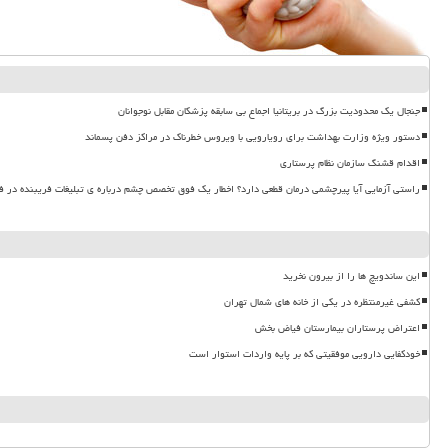
جنجال یک محدودیت بزرگ در بریتانیا اجماع بی سابقه پزشکان مقابل نوجوانان
دستور ویژه وزارت بهداشت برای رویارویی با ویروس خطرناک در مراکز دفن پسماند
اقدام قشنگ سازمان نظام پرستاری
راستی آزمایی آیا پیرچشمی درمان قطعی دارد؟ اخطار یک فوق تخصص چشم درباره ی تبلیغات فریبنده در ف
این ساندویچ ها را از بیرون نخرید
کشفی غیرمنتظره در یکی از خانه های شمال تهران
اعتراض پرستاران بیمارستان فیاض بخش
خودکفایی دارویی موفقیتی که بر پایه واردات استوار است