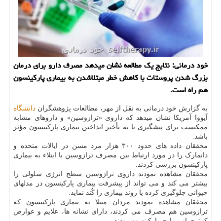
خود درمانی: نتایج یک مطالعه نشان میدهد مصرف دارو برای درمان
بزرگ شدن پروستات با کاهش خطر مبتلاشدن به بیماری پارکینسون
هم راه است.
به گزارش خود درمانی به نقل از مهر، مطالعات پژوهشگران
دانشگاه
آیووا آمریکا نشان میدهد که داروی «ترازوسین» و داروهای مشابه
ممکنست برای پیشگیری یا به تأخیر انداختن بیماری پارکینسون مؤثر
باشد.
محققان داده های حدود ۳۰۰ هزار مرد مسن در ایالات متحده و
دانمارک را در مورد ارتباط بین مصرف ترازوسین با ابتلاء به بیماری
پارکینسون بررسی کردند.
محققان مشاهده نمودند داروی ترازوسین سطح انرژی سلولی را
بیشتر می کند و می تواند از پیشرفت بیماری پارکینسون در مدلهای
حیوانی جلوگیری کرده یا روند بیماری را کُند نماید.
محققان مشاهده نمودند مردان مبتلا به بیماری پارکینسون که
ترازوسین هم مصرف می کردند، دارای نشانه ها، علایم و عوارض
کمتری از بیماری پارکینسون بودند.