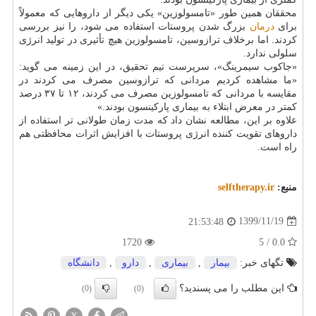
محققان همین طور «تامسولوزین» یکی دیگر از داروهایی که معمولاً
برای
درمان
بزرگ شدن پروستات استفاده می شود، را نیز بررسی
کردند. اما برخلاف ترازوسین، تامسولوزین هیچ تأثیری در تولید انرژی
سلولی ندارد.
«جاکوب سیمرینگ»، سرپرست تیم تحقیق، در این زمینه می گوید:
«ما مشاهده کردیم مردانی که ترازوسین مصرف می کردند در
مقایسه با مردانی که تامسولوزین مصرف می کردند، ۱۲ تا ۳۷ درصد
کمتر در معرض ابتلاء به بیماری پارکینسون بودند.»
علاوه بر این، مطالعه نشان داد که مدت زمان طولانی تر استفاده از
داروهای تقویت کننده انرژی پروستات با افزایش اثرات محافظتی هم
راه است.
منبع:
selftherapy.ir
1399/11/19
21:53:48
1720
0.0 / 5
تگهای خبر:
بیمار
,
بیماری
,
دارو
,
دانشگاه
این مطلب را می پسندید؟
(0)
(0)
X