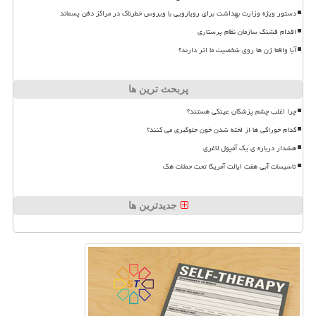
دستور ویژه وزارت بهداشت برای رویارویی با ویروس خطرناک در مراکز دفن پسماند
اقدام قشنگ سازمان نظام پرستاری
آیا واقعا ژن ها روی شخصیت ما اثر دارند؟
پربحث ترین ها
چرا اغلب چشم پزشکان عینکی هستند؟
کدام خوراکی ها از لخته شدن خون جلوگیری می کنند؟
هشدار درباره ی یک آمپول لاغری
تاسیسات آبی هفت ایالت آمریکا تحت حملات هک
جدیدترین ها