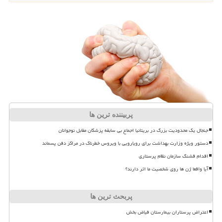
پربیننده ترین ها
جنجال یک محدودیت بزرگ در بریتانیا اجماع بی سابقه پزشکان مقابل نوجوانان
دستور ویژه وزارت بهداشت برای رویارویی با ویروس خطرناک در مراکز دفن پسماند
اقدام قشنگ سازمان نظام پرستاری
آیا واقعا ژن ها روی شخصیت ما اثر دارند؟
پربحث ترین ها
اعتراض پرستاران بیمارستان فیاض بخش