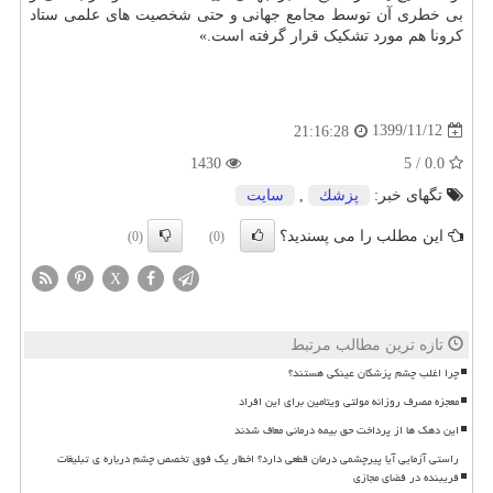
بی خطری آن توسط مجامع جهانی و حتی شخصیت های علمی ستاد
کرونا هم مورد تشکیک قرار گرفته است.»
1399/11/12
21:16:28
1430
0.0 / 5
تگهای خبر:
پزشك
,
سایت
این مطلب را می پسندید؟
(0)
(0)
X
تازه ترین مطالب مرتبط
چرا اغلب چشم پزشکان عینکی هستند؟
معجزه مصرف روزانه مولتی ویتامین برای این افراد
این دهک ها از پرداخت حق بیمه درمانی معاف شدند
راستی آزمایی آیا پیرچشمی درمان قطعی دارد؟ اخطار یک فوق تخصص چشم درباره ی تبلیغات
فریبنده در فضای مجازی