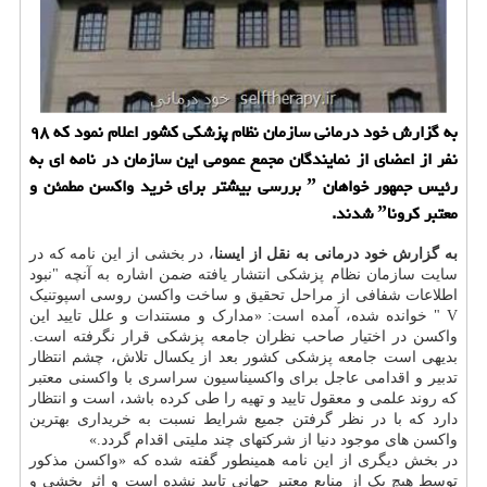
به گزارش خود درمانی سازمان نظام پزشکی کشور اعلام نمود که ۹۸
نفر از اعضای از نمایندگان مجمع عمومی این سازمان در نامه ای به
رئیس جمهور خواهان ˮ بررسی بیشتر برای خرید واکسن مطمئن و
معتبر کروناˮ شدند.
به گزارش خود درمانی به نقل از ایسنا
، در بخشی از این نامه که در
سایت سازمان نظام پزشکی انتشار یافته ضمن اشاره به آنچه "نبود
اطلاعات شفافی از مراحل تحقیق و ساخت واکسن روسی اسپوتنیک
V " خوانده شده، آمده است: «مدارک و مستندات و علل تایید این
واکسن در اختیار صاحب نظران جامعه پزشکی قرار نگرفته است.
بدیهی است جامعه پزشکی کشور بعد از یکسال تلاش، چشم انتظار
تدبیر و اقدامی عاجل برای واکسیناسیون سراسری با واکسنی معتبر
که روند علمی و معقول تایید و تهیه را طی کرده باشد، است و انتظار
دارد که با در نظر گرفتن جمیع شرایط نسبت به خریداری بهترین
واکسن های موجود دنیا از شرکتهای چند ملیتی اقدام گردد.»
در بخش دیگری از این نامه همینطور گفته شده که «واکسن مذکور
توسط هیچ یک از منابع معتبر جهانی تایید نشده است و اثر بخشی و