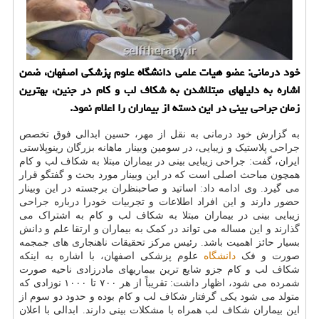
خود درمانی: عضو هیات علمی دانشگاه علوم پزشکی اصفهان، ضمن
اشاره به دلیلهای مبتلاشدن به شکاف لب و کام در جنین، بهترین
زمان جراحی بینی در این دسته از بیماران را اعلام نمود.
به گزارش خود درمانی به نقل از مهر، حسین ابدالی فوق تخصص
جراحی پلاستیک و زیبایی، در سومین وبینار ماهانه بزرگان رینوپلاستی
ایران، گفت: جراحی زیبایی بینی در بیماران مبتلا به شکاف لب و کام
همچون مباحث اصلی است که در این وبینار مورد بحث و گفتگو قرار
می گیرد. وی ادامه داد: اساتید و صاحبنظران برجسته در این وبینار
حضور دارند و این افراد اطلاعات و تجربیات خودرا درباره جراحی
زیبایی بینی در بیماران مبتلا به شکاف لب و کام به اشتراک می
گذارند و این مساله می تواند در کمک به بیماران و ارتقا علم و دانش
بسیار حائز اهمیت باشد. رئیس مرکز تحقیقات ناهنجاری های جمجمه
صورت و فک
دانشگاه
علوم پزشکی اصفهان، با اشاره به اینکه
شکاف لب و کام جزو شایع ترین بیماریهای مادرزادی ناحیه صورت
شمرده می شود، اظهار داشت: تقریباً از هر ۷۰۰ تا ۱۰۰۰ نوزادی که
متولد می شود یکی گرفتار شکاف لب و کام بوده و حدود دو سوم از
این بیماران شکاف لب همراه با مشکلات بینی دارند. ابدالی با اعلان