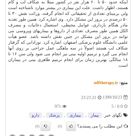
اینکه حدود ۵۰ تا ۶۰ هزار نفر در کشور مبتلا به شکاف لب و کام
هستند، اظهار داشت: علت این بیماری در بیشتر موارد ناشناخته است
ولی برمبنای تعدادی از تحقیقاتی که انجام گرفته، وراثت نقش ۳۰ تا
۵۰ درصدی در بروز این مشکل دارد. وی اشاره کرد: همین طور تغذیه
مادر هنگام بارداری، عوامل محیطی، استعمال دخانیات و مصرف
الکل همین طور مصرف تعدادی از داروها و بیماریهای ویروسی می
توانند در بروز این مشکل در جنین نقش داشته باشد. عضو هیأت
علمی دانشگاه علوم پزشکی اصفهان، اشاره کرد: نوزادانی که گرفتار
شکاف لب هستند اصولاً در سه ماهگی عمل جراحی بر روی آنها
انجام می گیرد و ترمیم اولیه بینی نیز انجام می شود ولی سن ۱۶ تا
۱۸ سالگی بهترین زمان برای انجام ترمیم ظاهری بینی در بیماران
است.
منبع:
selftherapy.ir
1399/10/23
23:23:21
971
0.0 / 5
تگهای خبر:
بیمار
,
بیماری
,
پزشك
,
دارو
این مطلب را می پسندید؟
(0)
(0)