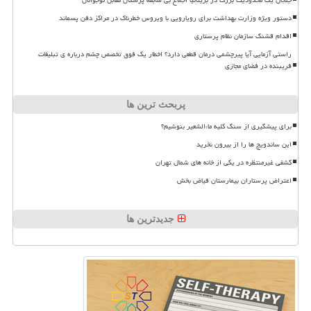
دستور ویژه وزارت بهداشت برای رویارویی با ویروس خطرناک در مراکز دفن پسماند
اقدام قشنگ سازمان نظام پرستاری
راستی آزمایی آیا پیرچشمی درمان قطعی دارد؟ اخطار یک فوق تخصص چشم درباره ی تبلیغات
فریبنده در فضای مجازی
پربحث ترین ها
برای پیشگیری از سنگ کلیه ماءالشعیر بنوشیم؟
این ساندویچ ها را از بیرون نخرید
کشفی غیرمنتظره در یکی از خانه های شمال تهران
اعتراض پرستاران بیمارستان فیاض بخش
جدیدترین ها