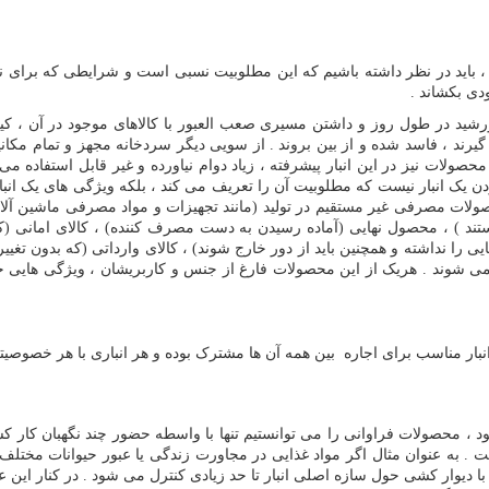
باید در نظر داشته باشیم که این مطلوبیت نسبی است و شرایطی که برای نگ
دی بکشاند .
 خورشید در طول روز و داشتن مسیری صعب العبور با کالاهای موجود در آن ، ک
د ، فاسد شده و از بین بروند . از سویی دیگر سردخانه مجهز و تمام مکانیز
ات نیز در این انبار پیشرفته ، زیاد دوام نیاورده و غیر قابل استفاده می شو
ده بودن یک انبار نیست که مطلوبیت آن را تعریف می کند ، بلکه ویژگی های ی
ولات مصرفی غیر مستقیم در تولید (مانند تجهیزات و مواد مصرفی ماشین آلات 
تند ) ، محصول نهایی (آماده رسیدن به دست مصرف کننده) ، کالای امانی (ک
ا نداشته و همچنین باید از دور خارج شوند) ، کالای وارداتی (که بدون تغییر 
یم می شوند . هریک از این محصولات فارغ از جنس و کاربریشان ، ویژگی ها
ک انبار مناسب برای اجاره بین همه آن ها مشترک بوده و هر انباری با هر خصوص
 ، محصولات فراوانی را می توانستیم تنها با واسطه حضور چند نگهبان کار کشته
به عنوان مثال اگر مواد غذایی در مجاورت زندگی یا عبور حیوانات مختلف نگ
ا دیوار کشی حول سازه اصلی انبار تا حد زیادی کنترل می شود . در کنار این ع