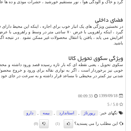
گرد و خاک و آلودگی هوا ، نور مستقیم خورشید ، حشرات موذی و ده ها ع
فضای داخلی
در نخستین ویژگی های یک انبار خوب برای اجاره ، اینکه این محیط دارای 
گیرد ، اینکه راهرویی با عرض ۷۰ سانتی متر د
افرایش می یابد ، یافتن یا انتقال محصولات غیر ممکن نشود . در نتیجه اگر
باشید.
ویژگی سکوی تحویل کالا
سکوی تحویل ، یعنی نقطه ای که بار تازه رسیده قصد ورود داشته و محصو
خوبی نیز برخوردار است ، اگر به نواری نقاله برای ورود و خروج محصولات
شدنی نیز کمتر در محیطی نا مساعد قرار داشته و به سرعت در جای خود ق
1399/09/18
00:09:33
5.0 / 5
تگهای خبر:
رپورتاژ
,
استاندارد
,
بیمه
,
دارو
این مطلب را می پسندید؟
(0)
(1)