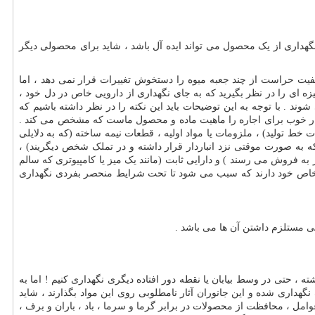
هداری از یک محصول می تواند ایده آل باشد ، شاید برای محصولی دیگر
یفیت حراست از چند جعبه میوه را دستخوش تغییرات قرار نمی دهد ، اما
ه ای را در نظر بگیرید که به جای نگهداری از دارویی خاص در دل خود ،
ند . با توجه به این توضیحات باید این نکته را در نظر داشته باشیم که
ک انبار خوب برای اجاره را ماهیت ماده و محصول ماست که مشخص می کند .
خط تولید) ، ملزومات یا مواد اولیه ، قطعات نیمه ساخته (که به دلایلی
ه به صورت موقتی نزد انباردار قرار داشته و در تملک شخص دیگریند) ،
به فروش می رسند ) و دارایی ثابت (مانند یک میز یا کامپیوتری که سالم
یی خاص خود دارند که سبب می شود تا تحت شرایط منحصر بفردی نگهداری
یتی مستلزم داشتن آن ها می باشد .
 ، حتی در وسط بیابان یا نقطه دور افتاده دیگری نگهداری کنیم ! اما به
هداری شده و این جانوران آثار نامطلوبی روی این مواد بگذارند ، شاید
وامل ، محافظت از محصولات در برابر گرما و سرما ، باد ، باران و برف ،