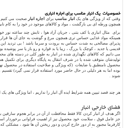
خصوصیات یک انبار مناسب برای
اجاره
انباری
وقتی که از ویژگی های یک
انبار مناسب
برای
اجاره انبار
صحبت می کنیم ، 
همچون ورطه ای بی بازگشت ، مواد و کالاهای موجود در خود را به کام نابو
برای مثال انباری با کف بتنی ، جریان آزاد هوا ، تابش چند ساعته نور
همینکه مواد غذایی حساس تری همچون مرغ و گوشت به جای آن ها قرار گیرن
پذیرای مصالحی به شدت حساس به برودت و سرما باشد ! بی تردید این محصول
قدیمی یا جدید ، کوچک یا بزرگ ، زیبا یا بد قواره و رو باز یا سر پوشی
می دانیم که کالاهای نگهداری شده در انبار به طور کلی در دسته های محص
تولیدشان متوقف شده یا در شرف انتقال به پایگاه دیگری برای تکمیل هس
محصول نامنطبق یا ضایعات (که ویژگی و صلاحیت استفاده در محصول نهایی ر
بوده اما به هر دلیلی در حال حاضر مورد استفاده قرار نمی گیرد) تقس
شوند .
هر چند قصد تبیین همه شرایط ایده آل انبار را نداریم ، اما ویژگی های ی
فضای خارجی انبار
اگر هدف از انبار کردن کالا فقط محافظت از آن در برابر هجوم سارقین بود
جز عامل فوق ، سلامت خود محصول نیز از اهمیت فراوانی برخوردار است . 
کارفرما مجبور به از دور خارج کردن و دور ریختن آن ها شود ، مشکلی که ب