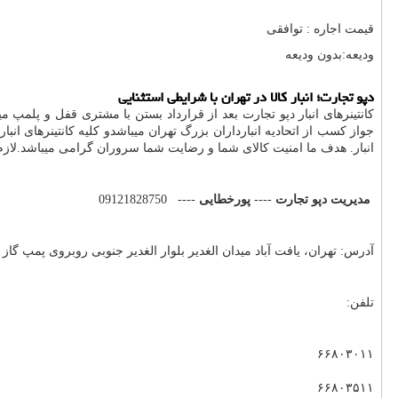
قیمت اجاره : توافقی
ودیعه:بدون ودیعه
دپو تجارت؛ انبار کالا در تهران با شرایطی استثنایی
کانتینرهای انبار دپو تجارت بعد از قرارداد بستن با مشتری قفل و پلمپ 
جواز کسب از اتحادیه انبارداران بزرگ تهران میباشدو کلیه کانتینرهای 
انبار. هدف ما امنیت کالای شما و رضایت شما سروران گرامی میباشد.لاز
مدیریت دپو تجارت
----
پورخطایی
---- 09121828750
آدرس: تهران، یافت آباد میدان الغدیر بلوار الغدیر جنوبی روبروی پمپ گاز
تلفن:
۶۶۸۰۳۰۱۱
۶۶۸۰۳۵۱۱